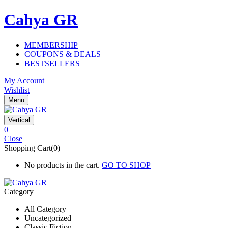
Cahya GR
MEMBERSHIP
COUPONS & DEALS
BESTSELLERS
My Account
Wishlist
Menu
Vertical
0
Close
Shopping Cart(0)
No products in the cart.
GO TO SHOP
Category
All Category
Uncategorized
Classic Fiction