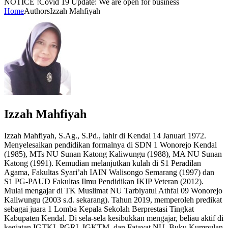
NOTICE !
Covid 19 Update: We are open for business
Home
Authors
Izzah Mahfiyah
Izzah Mahfiyah
Izzah Mahfiyah, S.Ag., S.Pd., lahir di Kendal 14 Januari 1972.
Menyelesaikan pendidikan formalnya di SDN 1 Wonorejo Kendal
(1985), MTs NU Sunan Katong Kaliwungu (1988), MA NU Sunan
Katong (1991). Kemudian melanjutkan kulah di S1 Peradilan
Agama, Fakultas Syari’ah IAIN Walisongo Semarang (1997) dan
S1 PG-PAUD Fakultas Ilmu Pendidikan IKIP Veteran (2012).
Mulai mengajar di TK Muslimat NU Tarbiyatul Athfal 09 Wonorejo
Kaliwungu (2003 s.d. sekarang). Tahun 2019, memperoleh predikat
sebagai juara 1 Lomba Kepala Sekolah Berprestasi Tingkat
Kabupaten Kendal. Di sela-sela kesibukkan mengajar, beliau aktif di
kegiatan IGTKI, PGRI, IGKTM, dan Fatayat NU. Buku Kumpulan