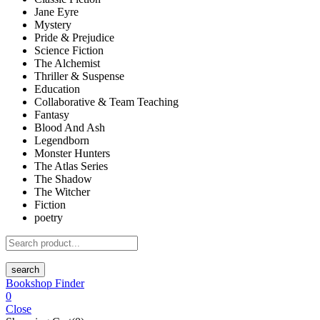
Jane Eyre
Mystery
Pride & Prejudice
Science Fiction
The Alchemist
Thriller & Suspense
Education
Collaborative & Team Teaching
Fantasy
Blood And Ash
Legendborn
Monster Hunters
The Atlas Series
The Shadow
The Witcher
Fiction
poetry
search
Bookshop Finder
0
Close