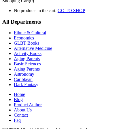
Shopping Cart(0)
No products in the cart.
GO TO SHOP
All Departments
Ethnic & Cultural
Economics
GLBT Books
Alternative Medicine
Activity Books
Aging Parents
Basic Sciences
Aging Parents
Astronomy
Caribbean
Dark Fantasy
Home
Blog
Product Author
About Us
Contact
Faq