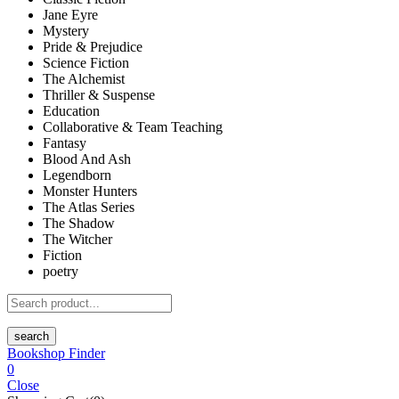
Jane Eyre
Mystery
Pride & Prejudice
Science Fiction
The Alchemist
Thriller & Suspense
Education
Collaborative & Team Teaching
Fantasy
Blood And Ash
Legendborn
Monster Hunters
The Atlas Series
The Shadow
The Witcher
Fiction
poetry
search
Bookshop Finder
0
Close