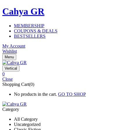
Cahya GR
MEMBERSHIP
COUPONS & DEALS
BESTSELLERS
My Account
Wishlist
Menu
Vertical
0
Close
Shopping Cart(0)
No products in the cart.
GO TO SHOP
Category
All Category
Uncategorized
Classic Fiction