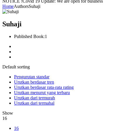
NOTICE !
Covid 19 Update: We are open for business
Home
Authors
Suhaji
Suhaji
Published Book:
1
Default sorting
Pengurutan standar
Urutkan berdasar tren
Urutkan berdasar rata-rata rating
Urutkan menurut yang terbaru
Urutkan dari termurah
Urutkan dari termahal
Show
16
16