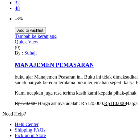
32
48
-8%
Add to wishlist
Tambah ke keranjang
Quick View
(0)
By :
Suhaji
MANAJEMEN PEMASARAN
buku ajar Manajemen Peasaran ini. Buku ini tidak dimaksudk
sudah banyak beredar terutama buku terjemahan seperti karya Phi
Kami ucapkan juga rasa terima kasih kami kepada pihak-pihak 
Rp
120.000
Harga aslinya adalah: Rp120.000.
Rp
110.000
Harga 
Need Help?
Help Center
Shipping FAQs
Pick up in Store