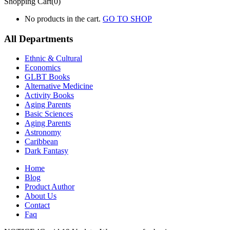
Shopping Cart(0)
No products in the cart.
GO TO SHOP
All Departments
Ethnic & Cultural
Economics
GLBT Books
Alternative Medicine
Activity Books
Aging Parents
Basic Sciences
Aging Parents
Astronomy
Caribbean
Dark Fantasy
Home
Blog
Product Author
About Us
Contact
Faq