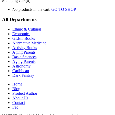
Shopping Cart(0)
No products in the cart.
GO TO SHOP
All Departments
Ethnic & Cultural
Economics
GLBT Books
Alternative Medicine
Activity Books
Aging Parents
Basic Sciences
Aging Parents
Astronomy
Caribbean
Dark Fantasy
Home
Blog
Product Author
About Us
Contact
Faq