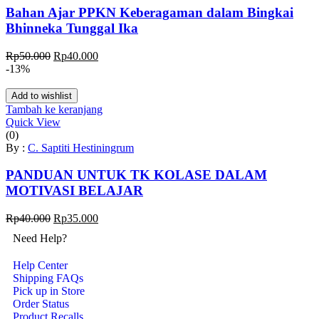
Bahan Ajar PPKN Keberagaman dalam Bingkai
Bhinneka Tunggal Ika
Rp
50.000
Rp
40.000
-13%
Add to wishlist
Tambah ke keranjang
Quick View
(0)
By :
C. Saptiti Hestiningrum
PANDUAN UNTUK TK KOLASE DALAM
MOTIVASI BELAJAR
Rp
40.000
Rp
35.000
Need Help?
Help Center
Shipping FAQs
Pick up in Store
Order Status
Product Recalls