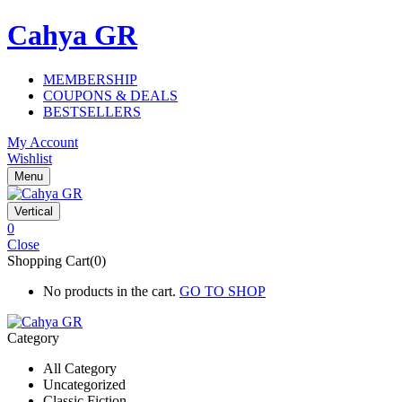
Cahya GR
MEMBERSHIP
COUPONS & DEALS
BESTSELLERS
My Account
Wishlist
Menu
Vertical
0
Close
Shopping Cart(0)
No products in the cart.
GO TO SHOP
Category
All Category
Uncategorized
Classic Fiction