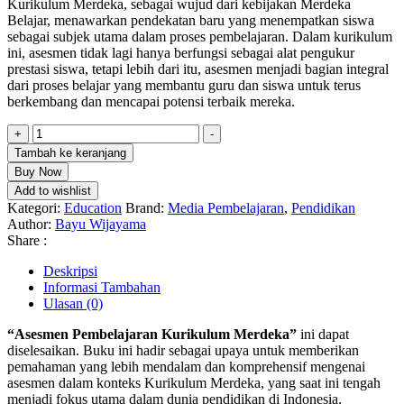
Kurikulum Merdeka, sebagai wujud dari kebijakan Merdeka
Belajar, menawarkan pendekatan baru yang menempatkan siswa
sebagai subjek utama dalam proses pembelajaran. Dalam kurikulum
ini, asesmen tidak lagi hanya berfungsi sebagai alat pengukur
prestasi siswa, tetapi lebih dari itu, asesmen menjadi bagian integral
dari proses belajar yang membantu guru dan siswa untuk terus
berkembang dan mencapai potensi terbaik mereka.
+
-
Tambah ke keranjang
Buy Now
Add to wishlist
Kategori:
Education
Brand:
Media Pembelajaran
,
Pendidikan
Author:
Bayu Wijayama
Share :
Deskripsi
Informasi Tambahan
Ulasan (0)
“Asesmen Pembelajaran Kurikulum Merdeka”
ini dapat
diselesaikan. Buku ini hadir sebagai upaya untuk memberikan
pemahaman yang lebih mendalam dan komprehensif mengenai
asesmen dalam konteks Kurikulum Merdeka, yang saat ini tengah
menjadi fokus utama dalam dunia pendidikan di Indonesia.