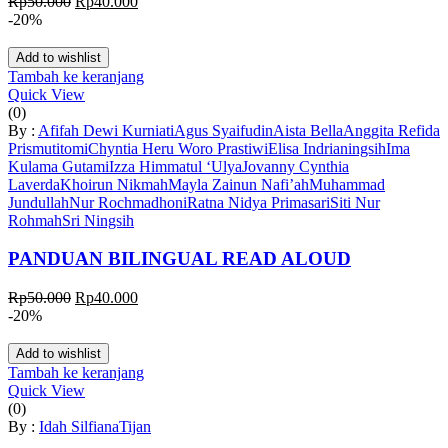
Rp
50.000
Rp
40.000
-20%
Add to wishlist
Tambah ke keranjang
Quick View
(0)
By :
Afifah Dewi Kurniati
Agus Syaifudin
Aista Bella
Anggita Refida
Prismutitomi
Chyntia Heru Woro Prastiwi
Elisa Indrianingsih
Ima
Kulama Gutami
Izza Himmatul ‘Ulya
Jovanny Cynthia
Laverda
Khoirun Nikmah
Mayla Zainun Nafi’ah
Muhammad
Jundullah
Nur Rochmadhoni
Ratna Nidya Primasari
Siti Nur
Rohmah
Sri Ningsih
PANDUAN BILINGUAL READ ALOUD
Rp
50.000
Rp
40.000
-20%
Add to wishlist
Tambah ke keranjang
Quick View
(0)
By :
Idah Silfiana
Tijan