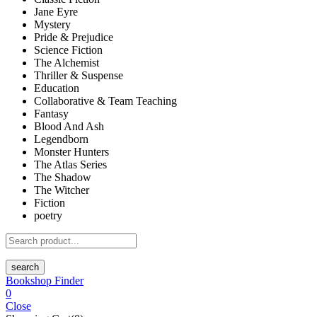
Jane Eyre
Mystery
Pride & Prejudice
Science Fiction
The Alchemist
Thriller & Suspense
Education
Collaborative & Team Teaching
Fantasy
Blood And Ash
Legendborn
Monster Hunters
The Atlas Series
The Shadow
The Witcher
Fiction
poetry
search
Bookshop Finder
0
Close