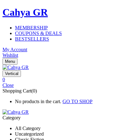
Cahya GR
MEMBERSHIP
COUPONS & DEALS
BESTSELLERS
My Account
Wishlist
Menu
Vertical
0
Close
Shopping Cart(0)
No products in the cart.
GO TO SHOP
Category
All Category
Uncategorized
Classic Fiction