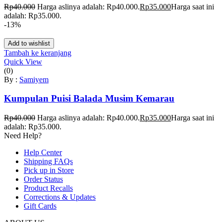
Rp
40.000
Harga aslinya adalah: Rp40.000.
Rp
35.000
Harga saat ini
adalah: Rp35.000.
-13%
Add to wishlist
Tambah ke keranjang
Quick View
(0)
By :
Samiyem
Kumpulan Puisi Balada Musim Kemarau
Rp
40.000
Harga aslinya adalah: Rp40.000.
Rp
35.000
Harga saat ini
adalah: Rp35.000.
Need Help?
Help Center
Shipping FAQs
Pick up in Store
Order Status
Product Recalls
Corrections & Updates
Gift Cards