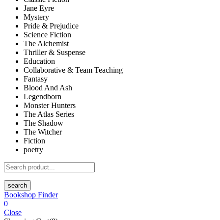
Jane Eyre
Mystery
Pride & Prejudice
Science Fiction
The Alchemist
Thriller & Suspense
Education
Collaborative & Team Teaching
Fantasy
Blood And Ash
Legendborn
Monster Hunters
The Atlas Series
The Shadow
The Witcher
Fiction
poetry
search
Bookshop Finder
0
Close