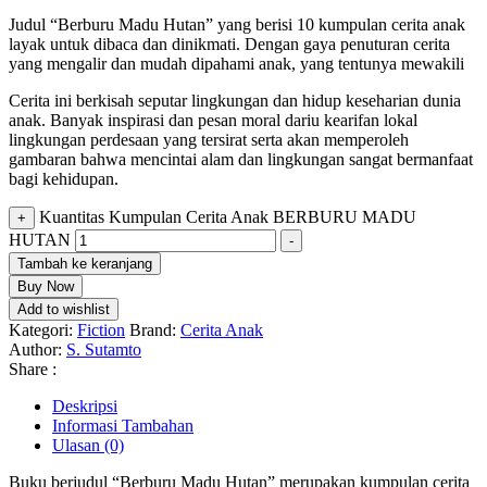
Judul “Berburu Madu Hutan” yang berisi 10 kumpulan cerita anak
layak untuk dibaca dan dinikmati. Dengan gaya penuturan cerita
yang mengalir dan mudah dipahami anak, yang tentunya mewakili
Cerita ini berkisah seputar lingkungan dan hidup keseharian dunia
anak. Banyak inspirasi dan pesan moral dariu kearifan lokal
lingkungan perdesaan yang tersirat serta akan memperoleh
gambaran bahwa mencintai alam dan lingkungan sangat bermanfaat
bagi kehidupan.
Kuantitas Kumpulan Cerita Anak BERBURU MADU
+
HUTAN
-
Tambah ke keranjang
Buy Now
Add to wishlist
Kategori:
Fiction
Brand:
Cerita Anak
Author:
S. Sutamto
Share :
Deskripsi
Informasi Tambahan
Ulasan (0)
Buku berjudul “Berburu Madu Hutan” merupakan kumpulan cerita