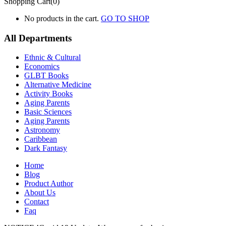
Shopping Cart(0)
No products in the cart.
GO TO SHOP
All Departments
Ethnic & Cultural
Economics
GLBT Books
Alternative Medicine
Activity Books
Aging Parents
Basic Sciences
Aging Parents
Astronomy
Caribbean
Dark Fantasy
Home
Blog
Product Author
About Us
Contact
Faq