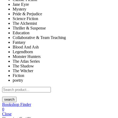
Jane Eyre
Mystery
Pride & Prejudice
Science Fiction
The Alchemist
Thriller & Suspense
Education
Collaborative & Team Teaching
Fantasy
Blood And Ash
Legendborn
Monster Hunters
The Atlas Series
The Shadow
The Witcher
Fiction
poetry
search
Bookshop Finder
0
Close