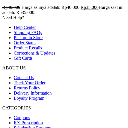
Rp
40.000
Harga aslinya adalah: Rp40.000.
Rp
35.000
Harga saat ini
adalah: Rp35.000.
Need Help?
Help Center
Shipping FAQs
Pick up in Store
Order Status
Product Recalls
Corrections & Updates
Gift Cards
ABOUT US
Contact Us
Track Your Order
Returns Policy
Delivery Information
Loyalty Program
CATEGORIES
Coupons
RX Prescription
Scholarship Program