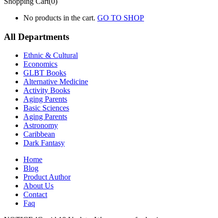
Shopping Cart(0)
No products in the cart.
GO TO SHOP
All Departments
Ethnic & Cultural
Economics
GLBT Books
Alternative Medicine
Activity Books
Aging Parents
Basic Sciences
Aging Parents
Astronomy
Caribbean
Dark Fantasy
Home
Blog
Product Author
About Us
Contact
Faq