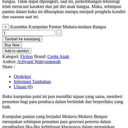
bangsa. Tidak dapat dipungkiri, saat ini, perkembangan teknologi
telah meracuni karakter dan jati diri anak bangsa. Maka, sehimpun
pantun dalam buku ini diharapkan mampu menjadi penghela kondisi
dan suasana saat ini.
Kuantitas Kumpulan Pantun Mutiara-mutiara Bangsa
+
-
Tambah ke keranjang
Buy Now
Add to wishlist
Kategori:
Fiction
Brand:
Cerita Anak
Author:
Arfiyanti Wahyuningsih
Share :
Deskripsi
Informasi Tambahan
Ulasan (0)
Buku kumpulan puisi ini pun memiliki tujuan yang sama, memberi
penuntun bagi para pembaca dalam bertindak dan berperilaku yang
baik.
Kumpulan pantun yang berjudul
Mutiara-Mutiara Bangsa
merupakan sehimpun penuntun para generasi penerus dalam
menghadapi lika-liku kehidupan khususnya dalam memajukan