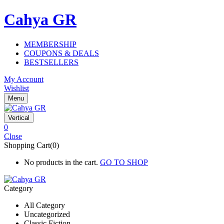
Cahya GR
MEMBERSHIP
COUPONS & DEALS
BESTSELLERS
My Account
Wishlist
Menu
Vertical
0
Close
Shopping Cart(0)
No products in the cart.
GO TO SHOP
Category
All Category
Uncategorized
Classic Fiction