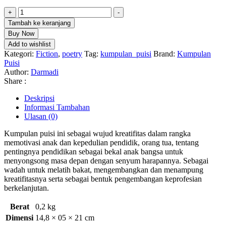
Kuantitas
+
-
Kumpulan
Tambah ke keranjang
Puisi
Buy Now
Anak
Add to wishlist
Kurengkuh
Kategori:
Fiction
,
poetry
Tag:
kumpulan_puisi
Brand:
Kumpulan
Jalan
Puisi
Hidupku
Author:
Darmadi
Share :
Deskripsi
Informasi Tambahan
Ulasan (0)
Kumpulan puisi ini sebagai wujud kreatifitas dalam rangka
memotivasi anak dan kepedulian pendidik, orang tua, tentang
pentingnya pendidikan sebagai bekal anak bangsa untuk
menyongsong masa depan dengan senyum harapannya. Sebagai
wadah untuk melatih bakat, mengembangkan dan menampung
kreatifitasnya serta sebagai bentuk pengembangan keprofesian
berkelanjutan.
Berat
0,2 kg
Dimensi
14,8 × 05 × 21 cm