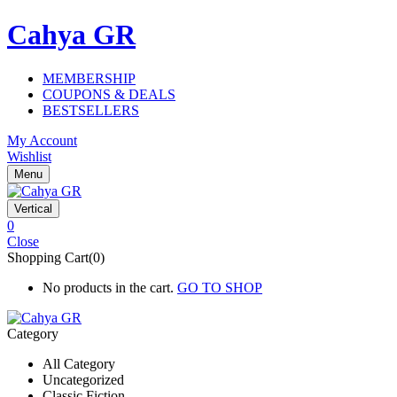
Cahya GR
MEMBERSHIP
COUPONS & DEALS
BESTSELLERS
My Account
Wishlist
Menu
Vertical
0
Close
Shopping Cart(0)
No products in the cart.
GO TO SHOP
Category
All Category
Uncategorized
Classic Fiction