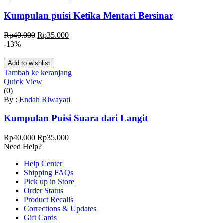
Kumpulan puisi Ketika Mentari Bersinar
Harga
Harga
Rp
40.000
Rp
35.000
aslinya
saat
-13%
adalah:
ini
Rp40.000.
adalah:
Add to wishlist
Rp35.000.
Tambah ke keranjang
Quick View
(0)
By :
Endah Riwayati
Kumpulan Puisi Suara dari Langit
Harga
Harga
Rp
40.000
Rp
35.000
aslinya
saat
Need Help?
adalah:
ini
Help Center
Rp40.000.
adalah:
Shipping FAQs
Rp35.000.
Pick up in Store
Order Status
Product Recalls
Corrections & Updates
Gift Cards