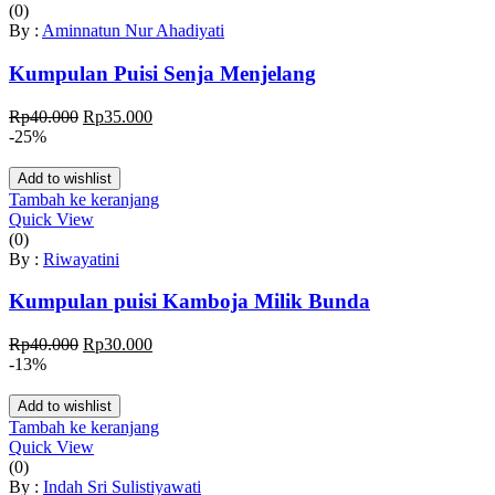
(0)
By :
Aminnatun Nur Ahadiyati
Kumpulan Puisi Senja Menjelang
Harga
Harga
Rp
40.000
Rp
35.000
aslinya
saat
-25%
adalah:
ini
Rp40.000.
adalah:
Add to wishlist
Rp35.000.
Tambah ke keranjang
Quick View
(0)
By :
Riwayatini
Kumpulan puisi Kamboja Milik Bunda
Harga
Harga
Rp
40.000
Rp
30.000
aslinya
saat
-13%
adalah:
ini
Rp40.000.
adalah:
Add to wishlist
Rp30.000.
Tambah ke keranjang
Quick View
(0)
By :
Indah Sri Sulistiyawati