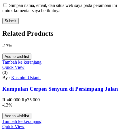
Simpan nama, email, dan situs web saya pada peramban ini
untuk komentar saya berikutnya.
Related Products
-13%
Add to wishlist
Tambah ke keranjang
Quick View
(0)
By :
Kasmini Ustanti
Kumpulan Cerpen Senyum di Persimpang Jalan
Harga
Harga
Rp
40.000
Rp
35.000
aslinya
saat
-13%
adalah:
ini
Rp40.000.
adalah:
Add to wishlist
Rp35.000.
Tambah ke keranjang
Quick View