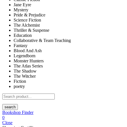
Jane Eyre
Mystery
Pride & Prejudice
Science Fiction
The Alchemist
Thriller & Suspense
Education
Collaborative & Team Teaching
Fantasy
Blood And Ash
Legendborn
Monster Hunters
The Atlas Series
The Shadow
The Witcher
Fiction
poetry
search
Bookshop Finder
0
Close