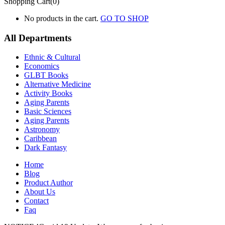
Shopping Cart(0)
No products in the cart.
GO TO SHOP
All Departments
Ethnic & Cultural
Economics
GLBT Books
Alternative Medicine
Activity Books
Aging Parents
Basic Sciences
Aging Parents
Astronomy
Caribbean
Dark Fantasy
Home
Blog
Product Author
About Us
Contact
Faq