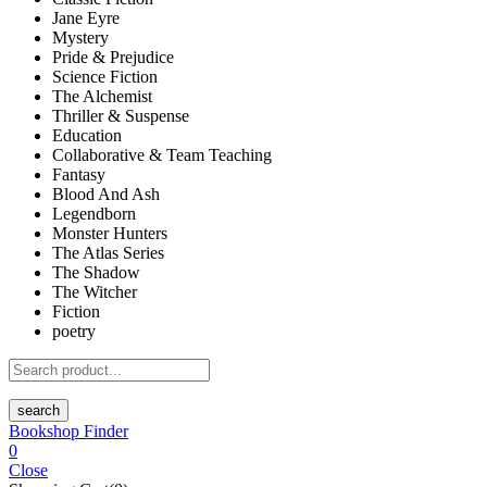
Jane Eyre
Mystery
Pride & Prejudice
Science Fiction
The Alchemist
Thriller & Suspense
Education
Collaborative & Team Teaching
Fantasy
Blood And Ash
Legendborn
Monster Hunters
The Atlas Series
The Shadow
The Witcher
Fiction
poetry
search
Bookshop Finder
0
Close