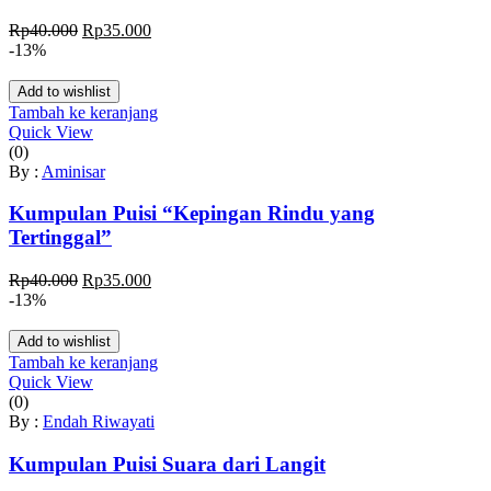
Harga
Harga
Rp
40.000
Rp
35.000
aslinya
saat
-13%
adalah:
ini
Rp40.000.
adalah:
Add to wishlist
Rp35.000.
Tambah ke keranjang
Quick View
(0)
By :
Aminisar
Kumpulan Puisi “Kepingan Rindu yang
Tertinggal”
Harga
Harga
Rp
40.000
Rp
35.000
aslinya
saat
-13%
adalah:
ini
Rp40.000.
adalah:
Add to wishlist
Rp35.000.
Tambah ke keranjang
Quick View
(0)
By :
Endah Riwayati
Kumpulan Puisi Suara dari Langit