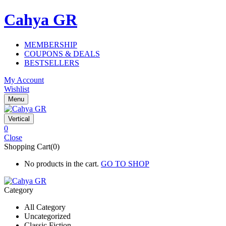
Cahya GR
MEMBERSHIP
COUPONS & DEALS
BESTSELLERS
My Account
Wishlist
Menu
Vertical
0
Close
Shopping Cart(0)
No products in the cart.
GO TO SHOP
Category
All Category
Uncategorized
Classic Fiction