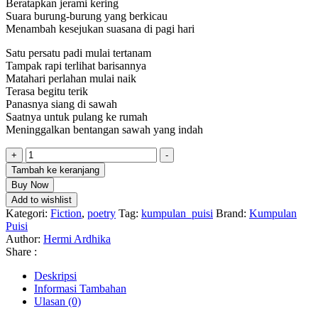
Beratapkan jerami kering
Suara burung-burung yang berkicau
Menambah kesejukan suasana di pagi hari
Satu persatu padi mulai tertanam
Tampak rapi terlihat barisannya
Matahari perlahan mulai naik
Terasa begitu terik
Panasnya siang di sawah
Saatnya untuk pulang ke rumah
Meninggalkan bentangan sawah yang indah
Kuantitas
+
-
Kumpulan
Tambah ke keranjang
Puisi
Buy Now
Bentangan
Add to wishlist
Sawah
Kategori:
Fiction
,
poetry
Tag:
kumpulan_puisi
Brand:
Kumpulan
Puisi
Author:
Hermi Ardhika
Share :
Deskripsi
Informasi Tambahan
Ulasan (0)