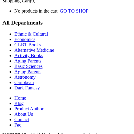
Shopping Cart(0)
No products in the cart.
GO TO SHOP
All Departments
Ethnic & Cultural
Economics
GLBT Books
Alternative Medicine
Activity Books
Aging Parents
Basic Sciences
Aging Parents
Astronomy
Caribbean
Dark Fantasy
Home
Blog
Product Author
About Us
Contact
Faq