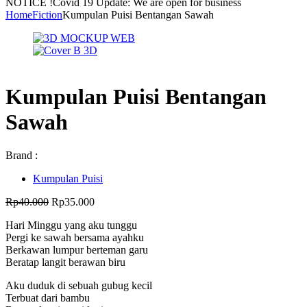
NOTICE !
Covid 19 Update: We are open for business
Home
Fiction
Kumpulan Puisi Bentangan Sawah
Kumpulan Puisi Bentangan
Sawah
Brand :
Kumpulan Puisi
Harga
Harga
Rp
40.000
Rp
35.000
aslinya
saat
Hari Minggu yang aku tunggu
adalah:
ini
Pergi ke sawah bersama ayahku
Rp40.000.
adalah:
Berkawan lumpur berteman garu
Rp35.000.
Beratap langit berawan biru
Aku duduk di sebuah gubug kecil
Terbuat dari bambu