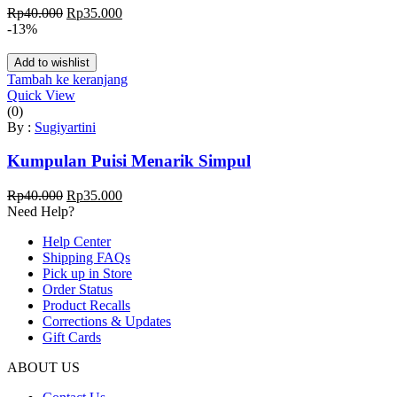
Harga
Harga
Rp
40.000
Rp
35.000
aslinya
saat
-13%
adalah:
ini
Rp40.000.
adalah:
Add to wishlist
Rp35.000.
Tambah ke keranjang
Quick View
(0)
By :
Sugiyartini
Kumpulan Puisi Menarik Simpul
Harga
Harga
Rp
40.000
Rp
35.000
aslinya
saat
Need Help?
adalah:
ini
Help Center
Rp40.000.
adalah:
Shipping FAQs
Rp35.000.
Pick up in Store
Order Status
Product Recalls
Corrections & Updates
Gift Cards
ABOUT US