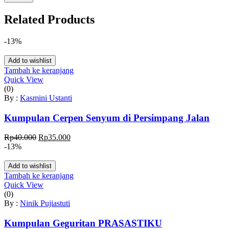
Related Products
-13%
Add to wishlist
Tambah ke keranjang
Quick View
(0)
By :
Kasmini Ustanti
Kumpulan Cerpen Senyum di Persimpang Jalan
Harga
Harga
Rp
40.000
Rp
35.000
aslinya
saat
-13%
adalah:
ini
Rp40.000.
adalah:
Add to wishlist
Rp35.000.
Tambah ke keranjang
Quick View
(0)
By :
Ninik Pujiastuti
Kumpulan Geguritan PRASASTIKU