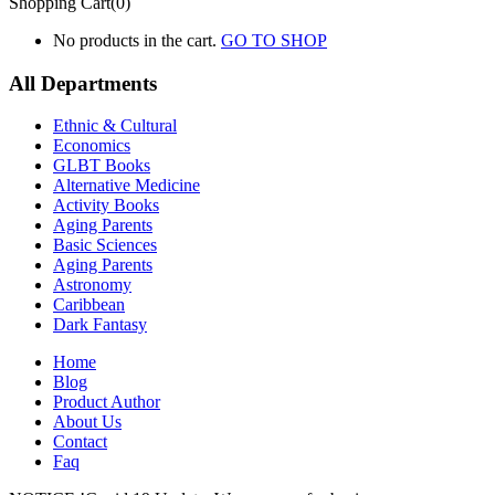
Shopping Cart(0)
No products in the cart.
GO TO SHOP
All Departments
Ethnic & Cultural
Economics
GLBT Books
Alternative Medicine
Activity Books
Aging Parents
Basic Sciences
Aging Parents
Astronomy
Caribbean
Dark Fantasy
Home
Blog
Product Author
About Us
Contact
Faq