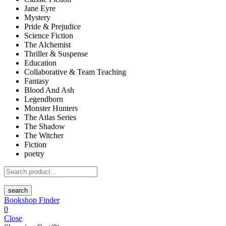
Jane Eyre
Mystery
Pride & Prejudice
Science Fiction
The Alchemist
Thriller & Suspense
Education
Collaborative & Team Teaching
Fantasy
Blood And Ash
Legendborn
Monster Hunters
The Atlas Series
The Shadow
The Witcher
Fiction
poetry
search
Bookshop Finder
0
Close