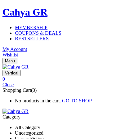
Cahya GR
MEMBERSHIP
COUPONS & DEALS
BESTSELLERS
My Account
Wishlist
Menu
Vertical
0
Close
Shopping Cart(0)
No products in the cart.
GO TO SHOP
Category
All Category
Uncategorized
Classic Fiction