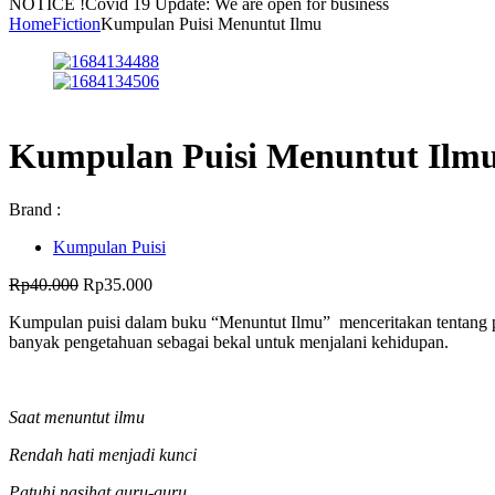
NOTICE !
Covid 19 Update: We are open for business
Home
Fiction
Kumpulan Puisi Menuntut Ilmu
Kumpulan Puisi Menuntut Ilm
Brand :
Kumpulan Puisi
Harga
Harga
Rp
40.000
Rp
35.000
aslinya
saat
Kumpulan puisi dalam buku “Menuntut Ilmu” menceritakan tentang pen
adalah:
ini
banyak pengetahuan sebagai bekal untuk menjalani kehidupan.
Rp40.000.
adalah:
Rp35.000.
Saat menuntut ilmu
Rendah hati menjadi kunci
Patuhi nasihat guru-guru