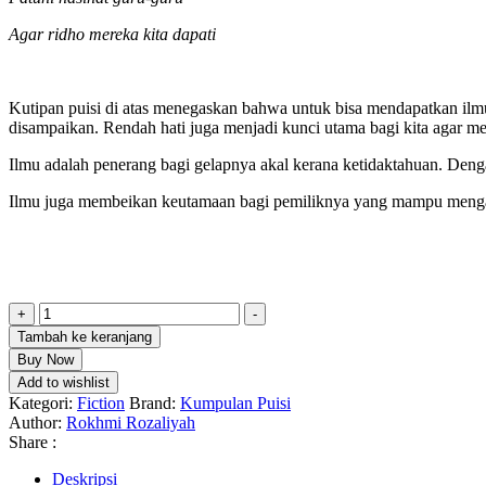
Agar ridho mereka kita dapati
Kutipan puisi di atas menegaskan bahwa untuk bisa mendapatkan ilmu
disampaikan. Rendah hati juga menjadi kunci utama bagi kita agar 
Ilmu adalah penerang bagi gelapnya akal kerana ketidaktahuan. Deng
Ilmu juga membeikan keutamaan bagi pemiliknya yang mampu mengama
Kuantitas
+
-
Kumpulan
Tambah ke keranjang
Puisi
Buy Now
Menuntut
Add to wishlist
Ilmu
Kategori:
Fiction
Brand:
Kumpulan Puisi
Author:
Rokhmi Rozaliyah
Share :
Deskripsi