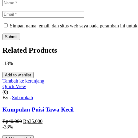
Simpan nama, email, dan situs web saya pada peramban ini untuk
Related Products
-13%
Add to wishlist
Tambah ke keranjang
Quick View
(0)
By :
Subarokah
Kumpulan Puisi Tawa Kecil
Harga
Harga
Rp
40.000
Rp
35.000
aslinya
saat
-33%
adalah:
ini
Rp40.000.
adalah: