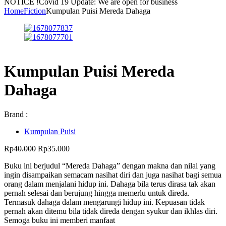
NOTICE !
Covid 19 Update: We are open for business
Home
Fiction
Kumpulan Puisi Mereda Dahaga
Kumpulan Puisi Mereda
Dahaga
Brand :
Kumpulan Puisi
Harga
Harga
Rp
40.000
Rp
35.000
aslinya
saat
Buku ini berjudul “Mereda Dahaga” dengan makna dan nilai yang
adalah:
ini
ingin disampaikan semacam nasihat diri dan juga nasihat bagi semua
Rp40.000.
adalah:
orang dalam menjalani hidup ini. Dahaga bila terus dirasa tak akan
Rp35.000.
pernah selesai dan berujung hingga memerlu untuk direda.
Termasuk dahaga dalam mengarungi hidup ini. Kepuasan tidak
pernah akan ditemu bila tidak direda dengan syukur dan ikhlas diri.
Semoga buku ini memberi manfaat