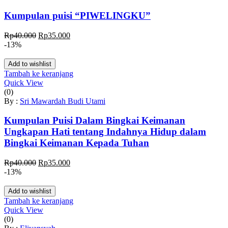
Kumpulan puisi “PIWELINGKU”
Harga
Harga
Rp
40.000
Rp
35.000
aslinya
saat
-13%
adalah:
ini
Rp40.000.
adalah:
Add to wishlist
Rp35.000.
Tambah ke keranjang
Quick View
(0)
By :
Sri Mawardah Budi Utami
Kumpulan Puisi Dalam Bingkai Keimanan
Ungkapan Hati tentang Indahnya Hidup dalam
Bingkai Keimanan Kepada Tuhan
Harga
Harga
Rp
40.000
Rp
35.000
aslinya
saat
-13%
adalah:
ini
Rp40.000.
adalah:
Add to wishlist
Rp35.000.
Tambah ke keranjang
Quick View
(0)