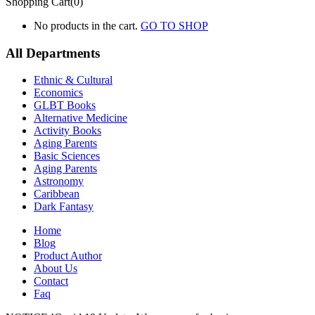
Shopping Cart(0)
No products in the cart.
GO TO SHOP
All Departments
Ethnic & Cultural
Economics
GLBT Books
Alternative Medicine
Activity Books
Aging Parents
Basic Sciences
Aging Parents
Astronomy
Caribbean
Dark Fantasy
Home
Blog
Product Author
About Us
Contact
Faq