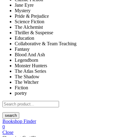
Jane Eyre
Mystery
Pride & Prejudice
Science Fiction
The Alchemist
Thriller & Suspense
Education
Collaborative & Team Teaching
Fantasy
Blood And Ash
Legendborn
Monster Hunters
The Atlas Series
The Shadow
The Witcher
Fiction
poetry
search
Bookshop Finder
0
Close