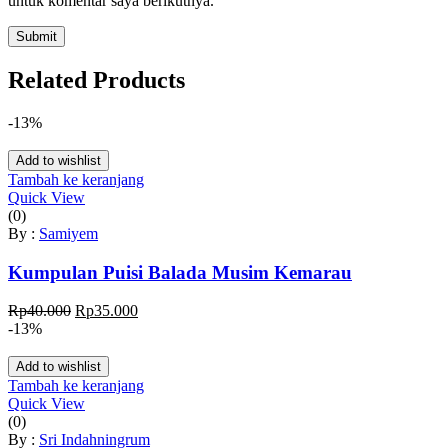
untuk komentar saya berikutnya.
Related Products
-13%
Add to wishlist
Tambah ke keranjang
Quick View
(0)
By :
Samiyem
Kumpulan Puisi Balada Musim Kemarau
Harga
Harga
Rp
40.000
Rp
35.000
aslinya
saat
-13%
adalah:
ini
Rp40.000.
adalah:
Add to wishlist
Rp35.000.
Tambah ke keranjang
Quick View
(0)
By :
Sri Indahningrum