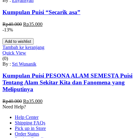
By :
Eliyansyah
Kumpulan Puisi “Secarik asa”
Harga
Harga
Rp
40.000
Rp
35.000
aslinya
saat
-13%
adalah:
ini
Rp40.000.
adalah:
Add to wishlist
Rp35.000.
Tambah ke keranjang
Quick View
(0)
By :
Sri Wunanik
Kumpulan Puisi PESONA ALAM SEMESTA Puisi
Tentang Alam Sekitar Kita dan Fanomena yang
Meliputinya
Harga
Harga
Rp
40.000
Rp
35.000
aslinya
saat
Need Help?
adalah:
ini
Help Center
Rp40.000.
adalah:
Shipping FAQs
Rp35.000.
Pick up in Store
Order Status