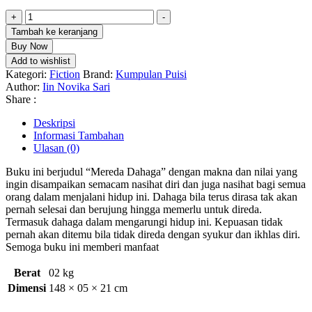
Kuantitas
+
-
Kumpulan
Tambah ke keranjang
Puisi
Buy Now
Mereda
Add to wishlist
Dahaga
Kategori:
Fiction
Brand:
Kumpulan Puisi
Author:
Iin Novika Sari
Share :
Deskripsi
Informasi Tambahan
Ulasan (0)
Buku ini berjudul “Mereda Dahaga” dengan makna dan nilai yang
ingin disampaikan semacam nasihat diri dan juga nasihat bagi semua
orang dalam menjalani hidup ini. Dahaga bila terus dirasa tak akan
pernah selesai dan berujung hingga memerlu untuk direda.
Termasuk dahaga dalam mengarungi hidup ini. Kepuasan tidak
pernah akan ditemu bila tidak direda dengan syukur dan ikhlas diri.
Semoga buku ini memberi manfaat
Berat
02 kg
Dimensi
148 × 05 × 21 cm