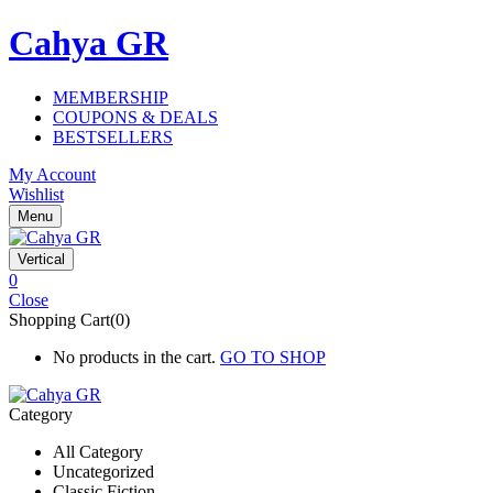
Cahya GR
MEMBERSHIP
COUPONS & DEALS
BESTSELLERS
My Account
Wishlist
Menu
Vertical
0
Close
Shopping Cart(0)
No products in the cart.
GO TO SHOP
Category
All Category
Uncategorized
Classic Fiction