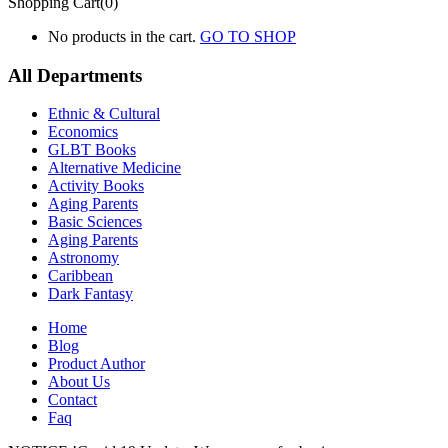
Shopping Cart(0)
No products in the cart.
GO TO SHOP
All Departments
Ethnic & Cultural
Economics
GLBT Books
Alternative Medicine
Activity Books
Aging Parents
Basic Sciences
Aging Parents
Astronomy
Caribbean
Dark Fantasy
Home
Blog
Product Author
About Us
Contact
Faq