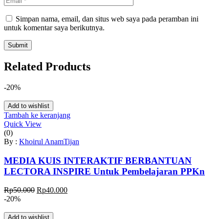
Simpan nama, email, dan situs web saya pada peramban ini
untuk komentar saya berikutnya.
Related Products
-20%
Add to wishlist
Tambah ke keranjang
Quick View
(0)
By :
Khoirul Anam
Tijan
MEDIA KUIS INTERAKTIF BERBANTUAN
LECTORA INSPIRE Untuk Pembelajaran PPKn
Harga
Harga
Rp
50.000
Rp
40.000
aslinya
saat
-20%
adalah:
ini
Rp50.000.
adalah:
Add to wishlist