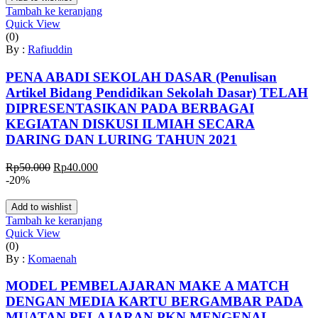
Rp40.000.
Tambah ke keranjang
Quick View
(0)
By :
Rafiuddin
PENA ABADI SEKOLAH DASAR (Penulisan
Artikel Bidang Pendidikan Sekolah Dasar) TELAH
DIPRESENTASIKAN PADA BERBAGAI
KEGIATAN DISKUSI ILMIAH SECARA
DARING DAN LURING TAHUN 2021
Harga
Harga
Rp
50.000
Rp
40.000
aslinya
saat
-20%
adalah:
ini
Rp50.000.
adalah:
Add to wishlist
Rp40.000.
Tambah ke keranjang
Quick View
(0)
By :
Komaenah
MODEL PEMBELAJARAN MAKE A MATCH
DENGAN MEDIA KARTU BERGAMBAR PADA
MUATAN PELAJARAN PKN MENGENAL