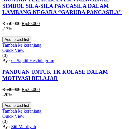
SIMBOL SILA-SILA PANCASILA DALAM
LAMBANG NEGARA “GARUDA PANCASILA”
Harga
Harga
Rp
50.000
Rp
40.000
aslinya
saat
-13%
adalah:
ini
Rp50.000.
adalah:
Add to wishlist
Rp40.000.
Tambah ke keranjang
Quick View
(0)
By :
C. Saptiti Hestiningrum
PANDUAN UNTUK TK KOLASE DALAM
MOTIVASI BELAJAR
Harga
Harga
Rp
40.000
Rp
35.000
aslinya
saat
-20%
adalah:
ini
Rp40.000.
adalah:
Add to wishlist
Rp35.000.
Tambah ke keranjang
Quick View
(0)
By :
Siti Mardiyah