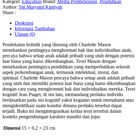
Kategori:
Education
Brand:
Media Pembelajaran
,
Pendidikan
MANDIRI
Author:
Siti Maryatul Kiptiyah
DAN
Share :
JUJUR
MELALUI
Deskripsi
TEORI
Informasi Tambahan
CHARLOTTE
Ulasan (0)
MASON
DAN
Pendekatan holistik yang diusung oleh Charlotte Mason
JEAN
menekankan pentingnya menghormati hak dan individualitas anak,
PIAGET
percaya bahwa setiap anak adalah pribadi yang utuh dengan potensi
luar biasa yang harus dikembangkan. Teori Mason dengan
menekankan pentingnya pendidikan yang memperhatikan seluruh
aspek perkembangan anak, termasuk intelektual, moral, dan
spiritual. Charlotte Mason percaya bahwa setiap anak adalah pribadi
yang utuh dan memiliki potensi luar biasa yang harus dikembangkan
dengan cara yang menghormati hak dan individualitas mereka. Teori
kognitif Jean Piaget, di sisi lain, memandang perilaku individu
berdasarkan pada sisi kognitif yakni kegiatan untuk memahami atau
mengidentifikasi suatu kondisi dimana perilaku tersebut dapat
terjadi. Buku ini mengintegrasikan kedua teori tersebut dalam
konteks pengembangan karakter mandiri dan jujur.
Dimensi
15 × 0,2 × 23 cm