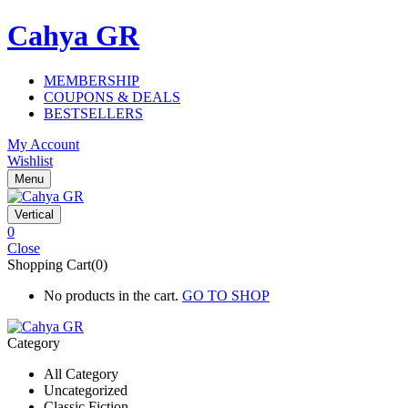
Cahya GR
MEMBERSHIP
COUPONS & DEALS
BESTSELLERS
My Account
Wishlist
Menu
Vertical
0
Close
Shopping Cart(0)
No products in the cart.
GO TO SHOP
Category
All Category
Uncategorized
Classic Fiction