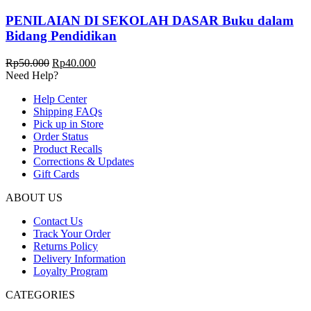
PENILAIAN DI SEKOLAH DASAR Buku dalam
Bidang Pendidikan
Harga
Harga
Rp
50.000
Rp
40.000
aslinya
saat
Need Help?
adalah:
ini
Help Center
Rp50.000.
adalah:
Shipping FAQs
Rp40.000.
Pick up in Store
Order Status
Product Recalls
Corrections & Updates
Gift Cards
ABOUT US
Contact Us
Track Your Order
Returns Policy
Delivery Information
Loyalty Program
CATEGORIES