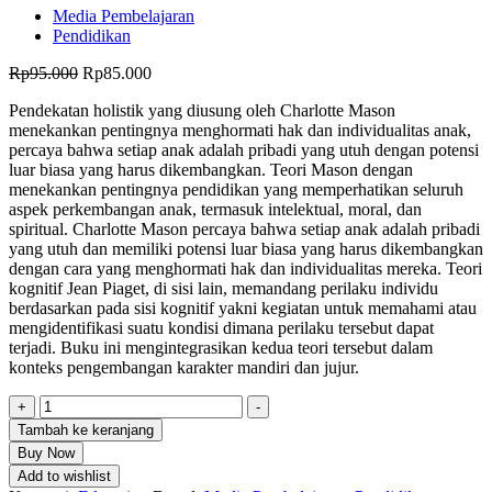
Media Pembelajaran
Pendidikan
Harga
Harga
Rp
95.000
Rp
85.000
aslinya
saat
Pendekatan holistik yang diusung oleh Charlotte Mason
adalah:
ini
menekankan pentingnya menghormati hak dan individualitas anak,
Rp95.000.
adalah:
percaya bahwa setiap anak adalah pribadi yang utuh dengan potensi
Rp85.000.
luar biasa yang harus dikembangkan. Teori Mason dengan
menekankan pentingnya pendidikan yang memperhatikan seluruh
aspek perkembangan anak, termasuk intelektual, moral, dan
spiritual. Charlotte Mason percaya bahwa setiap anak adalah pribadi
yang utuh dan memiliki potensi luar biasa yang harus dikembangkan
dengan cara yang menghormati hak dan individualitas mereka. Teori
kognitif Jean Piaget, di sisi lain, memandang perilaku individu
berdasarkan pada sisi kognitif yakni kegiatan untuk memahami atau
mengidentifikasi suatu kondisi dimana perilaku tersebut dapat
terjadi. Buku ini mengintegrasikan kedua teori tersebut dalam
konteks pengembangan karakter mandiri dan jujur.
Kuantitas
+
-
PENDEKATAN
Tambah ke keranjang
HOLISTIK:
Buy Now
PENGEMBANGAN
Add to wishlist
KARAKTER