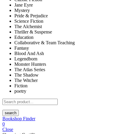
Jane Eyre
Mystery
Pride & Prejudice
Science Fiction
The Alchemist
Thriller & Suspense
Education
Collaborative & Team Teaching
Fantasy
Blood And Ash
Legendborn
Monster Hunters
The Atlas Series
The Shadow
The Witcher
Fiction
poetry
search
Bookshop Finder
0
Close