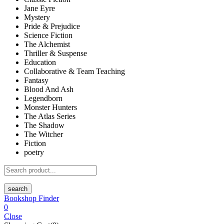
Jane Eyre
Mystery
Pride & Prejudice
Science Fiction
The Alchemist
Thriller & Suspense
Education
Collaborative & Team Teaching
Fantasy
Blood And Ash
Legendborn
Monster Hunters
The Atlas Series
The Shadow
The Witcher
Fiction
poetry
search
Bookshop Finder
0
Close