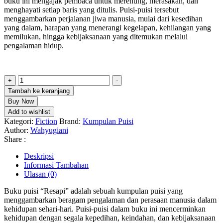
buku ini mengajak pembaca untuk merenung, merasakan, dan
menghayati setiap baris yang ditulis. Puisi-puisi tersebut
menggambarkan perjalanan jiwa manusia, mulai dari kesedihan
yang dalam, harapan yang menerangi kegelapan, kehilangan yang
memilukan, hingga kebijaksanaan yang ditemukan melalui
pengalaman hidup.
Kuantitas
+
-
RESAPI
Tambah ke keranjang
Buy Now
Add to wishlist
Kategori:
Fiction
Brand:
Kumpulan Puisi
Author:
Wahyugiani
Share :
Deskripsi
Informasi Tambahan
Ulasan (0)
Buku puisi “Resapi” adalah sebuah kumpulan puisi yang
menggambarkan beragam pengalaman dan perasaan manusia dalam
kehidupan sehari-hari. Puisi-puisi dalam buku ini mencerminkan
kehidupan dengan segala kepedihan, keindahan, dan kebijaksanaan