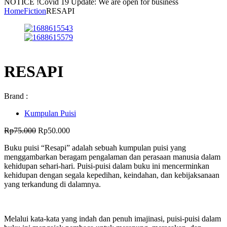
NOTICE !
Covid 19 Update: We are open for business
Home
Fiction
RESAPI
RESAPI
Brand :
Kumpulan Puisi
Harga
Harga
Rp
75.000
Rp
50.000
aslinya
saat
Buku puisi “Resapi” adalah sebuah kumpulan puisi yang
adalah:
ini
menggambarkan beragam pengalaman dan perasaan manusia dalam
Rp75.000.
adalah:
kehidupan sehari-hari. Puisi-puisi dalam buku ini mencerminkan
Rp50.000.
kehidupan dengan segala kepedihan, keindahan, dan kebijaksanaan
yang terkandung di dalamnya.
Melalui kata-kata yang indah dan penuh imajinasi, puisi-puisi dalam