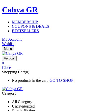
Cahya GR
MEMBERSHIP
COUPONS & DEALS
BESTSELLERS
My Account
Wishlist
Menu
Vertical
0
Close
Shopping Cart(0)
No products in the cart.
GO TO SHOP
Category
All Category
Uncategorized
Classic Fiction