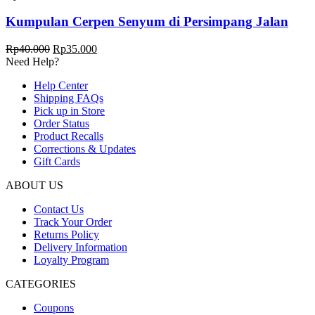
Kumpulan Cerpen Senyum di Persimpang Jalan
Harga
Harga
Rp
40.000
Rp
35.000
aslinya
saat
Need Help?
adalah:
ini
Help Center
Rp40.000.
adalah:
Shipping FAQs
Rp35.000.
Pick up in Store
Order Status
Product Recalls
Corrections & Updates
Gift Cards
ABOUT US
Contact Us
Track Your Order
Returns Policy
Delivery Information
Loyalty Program
CATEGORIES
Coupons