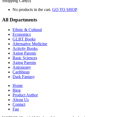
Shopping Cart(0)
No products in the cart.
GO TO SHOP
All Departments
Ethnic & Cultural
Economics
GLBT Books
Alternative Medicine
Activity Books
Aging Parents
Basic Sciences
Aging Parents
Astronomy
Caribbean
Dark Fantasy
Home
Blog
Product Author
About Us
Contact
Faq