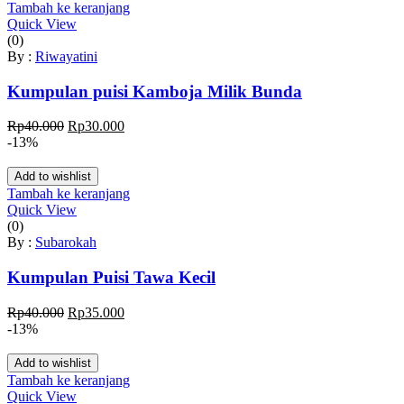
Tambah ke keranjang
Quick View
(0)
By :
Riwayatini
Kumpulan puisi Kamboja Milik Bunda
Harga
Harga
Rp
40.000
Rp
30.000
aslinya
saat
-13%
adalah:
ini
Rp40.000.
adalah:
Add to wishlist
Rp30.000.
Tambah ke keranjang
Quick View
(0)
By :
Subarokah
Kumpulan Puisi Tawa Kecil
Harga
Harga
Rp
40.000
Rp
35.000
aslinya
saat
-13%
adalah:
ini
Rp40.000.
adalah:
Add to wishlist
Rp35.000.
Tambah ke keranjang
Quick View