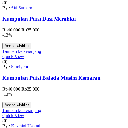
(0)
By :
Siti Sumarmi
Kumpulan Puisi Dasi Merahku
Harga
Harga
Rp
40.000
Rp
35.000
aslinya
saat
-13%
adalah:
ini
Rp40.000.
adalah:
Add to wishlist
Rp35.000.
Tambah ke keranjang
Quick View
(0)
By :
Samiyem
Kumpulan Puisi Balada Musim Kemarau
Harga
Harga
Rp
40.000
Rp
35.000
aslinya
saat
-13%
adalah:
ini
Rp40.000.
adalah:
Add to wishlist
Rp35.000.
Tambah ke keranjang
Quick View
(0)
By :
Kasmini Ustanti