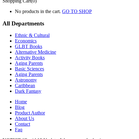
Shopping Cart(0)
No products in the cart.
GO TO SHOP
All Departments
Ethnic & Cultural
Economics
GLBT Books
Alternative Medicine
Activity Books
Aging Parents
Basic Sciences
Aging Parents
Astronomy
Caribbean
Dark Fantasy
Home
Blog
Product Author
About Us
Contact
Faq