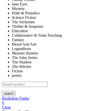
Jane Eyre
Mystery
Pride & Prejudice
Science Fiction
The Alchemist
Thriller & Suspense
Education
Collaborative & Team Teaching
Fantasy
Blood And Ash
Legendborn
Monster Hunters
The Atlas Series
The Shadow
The Witcher
Fiction
poetry
search
Bookshop Finder
0
Close