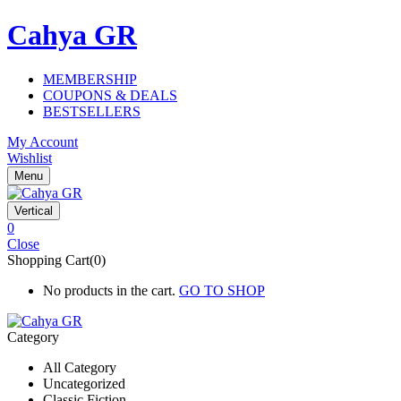
Cahya GR
MEMBERSHIP
COUPONS & DEALS
BESTSELLERS
My Account
Wishlist
Menu
Vertical
0
Close
Shopping Cart(0)
No products in the cart.
GO TO SHOP
Category
All Category
Uncategorized
Classic Fiction