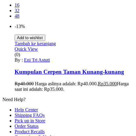
16
32
48
-13%
Add to wishlist
Tambah ke keranjang
Quick View
(0)
By :
Eni Tri Astuti
Kumpulan Cerpen Taman Kunang-kunang
Rp
40.000
Harga aslinya adalah: Rp40.000.
Rp
35.000
Harga
saat ini adalah: Rp35.000.
Need Help?
Help Center
Shipping FAQs
Pick up in Store
Order Status
Product Recalls