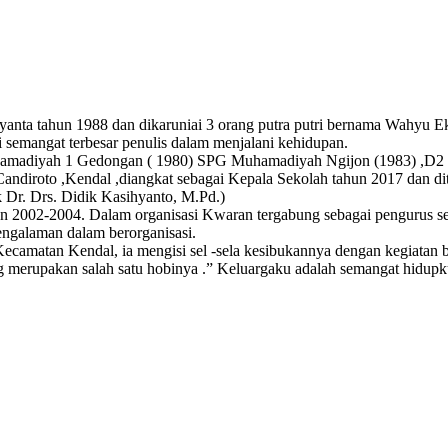
anta tahun 1988 dan dikaruniai 3 orang putra putri bernama Wahyu Eka
i semangat terbesar penulis dalam menjalani kehidupan.
madiyah 1 Gedongan ( 1980) SPG Muhamadiyah Ngijon (1983) ,D2 UT
Candiroto ,Kendal ,diangkat sebagai Kepala Sekolah tahun 2017 dan 
Dr. Drs. Didik Kasihyanto, M.Pd.)
n 2002-2004. Dalam organisasi Kwaran tergabung sebagai pengurus s
ngalaman dalam berorganisasi.
camatan Kendal, ia mengisi sel -sela kesibukannya dengan kegiatan 
 merupakan salah satu hobinya .” Keluargaku adalah semangat hidupk