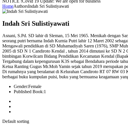
NOTICE !
Covid 19 Update: We are open for business
Home
Authors
Indah Sri Sulistiyawati
Indah Sri Sulistiyawati
Asnani, S.Pd. SD lahir di Sleman, 15 Mei 1965. Menikah dengan Sary
seorang putri bernama Indah Kurnia Putri lahir 12 Maret 2002 sebaga
Mengawali pendidikan di SD Muhamadiyah Saren (1976), SMP Muha
2005 di SD N 1 Candiroto Kendal , tahun 2014 dimutasi ke SD N 2 
bimbingan Korwilcam Bidang Pendidikan Kecamatan Kendal (Bapak 
Tergabung dalam kepengurusan K3S sebagai Bendahara periode tahu
Ketua Ranting Gugus Mr.Moh Yamin sejak tahun 2019 merupakan pe
Di rumahnya yang beralamat di Kelurahan Candiroto RT 07 RW 03 Ke
berbagai buku kumpulan puisi, buku yang bernuansa keagamaan yang
Gender:
Female
Published Book:
1
Default sorting