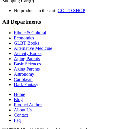
Shopping Cart(0)
No products in the cart.
GO TO SHOP
All Departments
Ethnic & Cultural
Economics
GLBT Books
Alternative Medicine
Activity Books
Aging Parents
Basic Sciences
Aging Parents
Astronomy
Caribbean
Dark Fantasy
Home
Blog
Product Author
About Us
Contact
Faq