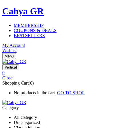
Cahya GR
MEMBERSHIP
COUPONS & DEALS
BESTSELLERS
My Account
Wishlist
Menu
Vertical
0
Close
Shopping Cart(0)
No products in the cart.
GO TO SHOP
Category
All Category
Uncategorized
Classic Fiction