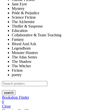
Jane Eyre
Mystery
Pride & Prejudice
Science Fiction
The Alchemist
Thriller & Suspense
Education
Collaborative & Team Teaching
Fantasy
Blood And Ash
Legendborn
Monster Hunters
The Atlas Series
The Shadow
The Witcher
Fiction
poetry
search
Bookshop Finder
0
Close