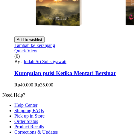
Add to wishlist
Tambah ke keranjang
Quick View
(0)
By :
Indah Sri Sulistiyawati
Kumpulan puisi Ketika Mentari Bersinar
Harga
Harga
Rp
40.000
Rp
35.000
aslinya
saat
Need Help?
adalah:
ini
Rp40.000.
adalah:
Help Center
Rp35.000.
Shipping FAQs
Pick up in Store
Order Status
Product Recalls
Corrections & Updates