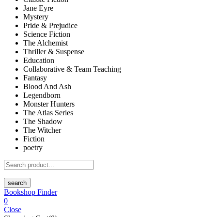
Jane Eyre
Mystery
Pride & Prejudice
Science Fiction
The Alchemist
Thriller & Suspense
Education
Collaborative & Team Teaching
Fantasy
Blood And Ash
Legendborn
Monster Hunters
The Atlas Series
The Shadow
The Witcher
Fiction
poetry
search
Bookshop Finder
0
Close