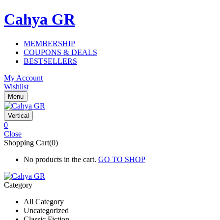
Cahya GR
MEMBERSHIP
COUPONS & DEALS
BESTSELLERS
My Account
Wishlist
Menu
Vertical
0
Close
Shopping Cart(0)
No products in the cart.
GO TO SHOP
Category
All Category
Uncategorized
Classic Fiction