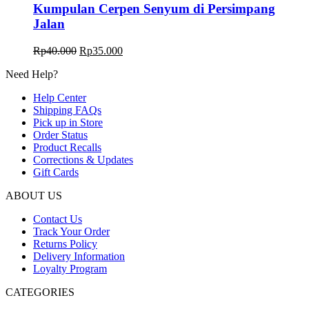
Kumpulan Cerpen Senyum di Persimpang
Jalan
Harga
Harga
Rp
40.000
Rp
35.000
aslinya
saat
Need Help?
adalah:
ini
Rp40.000.
adalah:
Help Center
Rp35.000.
Shipping FAQs
Pick up in Store
Order Status
Product Recalls
Corrections & Updates
Gift Cards
ABOUT US
Contact Us
Track Your Order
Returns Policy
Delivery Information
Loyalty Program
CATEGORIES