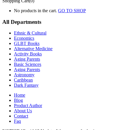
Shopping Cart(0)
No products in the cart.
GO TO SHOP
All Departments
Ethnic & Cultural
Economics
GLBT Books
Alternative Medicine
Activity Books
Aging Parents
Basic Sciences
Aging Parents
Astronomy
Caribbean
Dark Fantasy
Home
Blog
Product Author
About Us
Contact
Faq