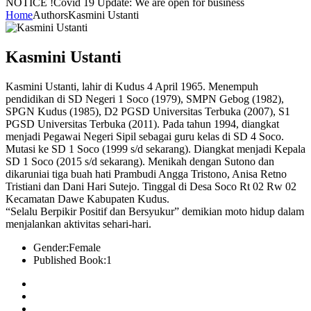
NOTICE !
Covid 19 Update: We are open for business
Home
Authors
Kasmini Ustanti
Kasmini Ustanti
Kasmini Ustanti, lahir di Kudus 4 April 1965. Menempuh
pendidikan di SD Negeri 1 Soco (1979), SMPN Gebog (1982),
SPGN Kudus (1985), D2 PGSD Universitas Terbuka (2007), S1
PGSD Universitas Terbuka (2011). Pada tahun 1994, diangkat
menjadi Pegawai Negeri Sipil sebagai guru kelas di SD 4 Soco.
Mutasi ke SD 1 Soco (1999 s/d sekarang). Diangkat menjadi Kepala
SD 1 Soco (2015 s/d sekarang). Menikah dengan Sutono dan
dikaruniai tiga buah hati Prambudi Angga Tristono, Anisa Retno
Tristiani dan Dani Hari Sutejo. Tinggal di Desa Soco Rt 02 Rw 02
Kecamatan Dawe Kabupaten Kudus.
“Selalu Berpikir Positif dan Bersyukur” demikian moto hidup dalam
menjalankan aktivitas sehari-hari.
Gender:
Female
Published Book:
1