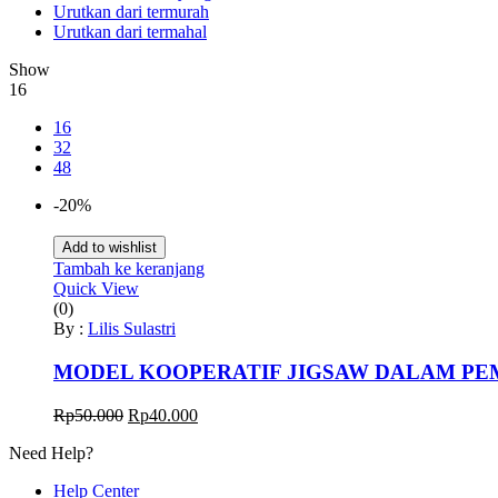
Urutkan dari termurah
Urutkan dari termahal
Show
16
16
32
48
-20%
Add to wishlist
Tambah ke keranjang
Quick View
(0)
By :
Lilis Sulastri
MODEL KOOPERATIF JIGSAW DALAM P
Harga
Harga
Rp
50.000
Rp
40.000
aslinya
saat
Need Help?
adalah:
ini
Rp50.000.
adalah:
Help Center
Rp40.000.