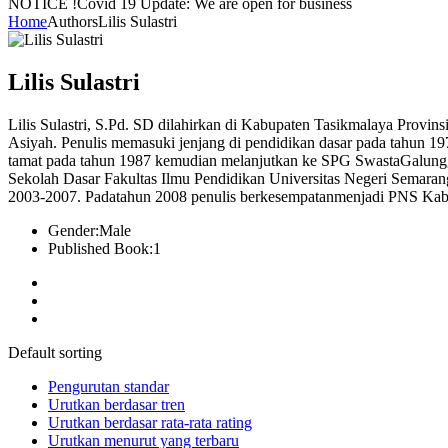
NOTICE !
Covid 19 Update: We are open for business
Home
Authors
Lilis Sulastri
Lilis Sulastri
Lilis Sulastri, S.Pd. SD dilahirkan di Kabupaten Tasikmalaya Provi
Asiyah. Penulis memasuki jenjang di pendidikan dasar pada tahun 
tamat pada tahun 1987 kemudian melanjutkan ke SPG SwastaGalungg
Sekolah Dasar Fakultas Ilmu Pendidikan Universitas Negeri Semara
2003-2007. Padatahun 2008 penulis berkesempatanmenjadi PNS Kab
Gender:
Male
Published Book:
1
Default sorting
Pengurutan standar
Urutkan berdasar tren
Urutkan berdasar rata-rata rating
Urutkan menurut yang terbaru