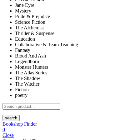
Jane Eyre
Mystery
Pride & Prejudice
Science Fiction
The Alchemist
Thriller & Suspense
Education
Collaborative & Team Teaching
Fantasy
Blood And Ash
Legendborn
Monster Hunters
The Atlas Series
The Shadow
The Witcher
Fiction
poetry
search
Bookshop Finder
0
Close