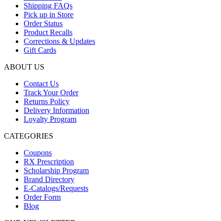
Shipping FAQs
Pick up in Store
Order Status
Product Recalls
Corrections & Updates
Gift Cards
ABOUT US
Contact Us
Track Your Order
Returns Policy
Delivery Information
Loyalty Program
CATEGORIES
Coupons
RX Prescription
Scholarship Program
Brand Directory
E-Catalogs/Requests
Order Form
Blog