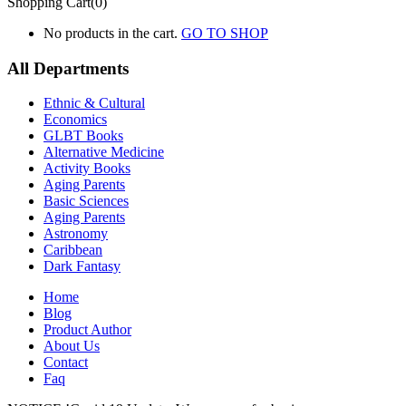
Shopping Cart(0)
No products in the cart.
GO TO SHOP
All Departments
Ethnic & Cultural
Economics
GLBT Books
Alternative Medicine
Activity Books
Aging Parents
Basic Sciences
Aging Parents
Astronomy
Caribbean
Dark Fantasy
Home
Blog
Product Author
About Us
Contact
Faq