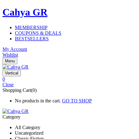
Cahya GR
MEMBERSHIP
COUPONS & DEALS
BESTSELLERS
My Account
Wishlist
Menu
Vertical
0
Close
Shopping Cart(0)
No products in the cart.
GO TO SHOP
Category
All Category
Uncategorized
Classic Fiction