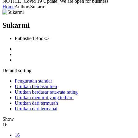
NOTICE !
Covid 19 Update: We are open for business
Home
Authors
Sukarmi
Sukarmi
Published Book:
3
Default sorting
Pengurutan standar
Urutkan berdasar tren
Urutkan berdasar rata-rata rating
Urutkan menurut yang terbaru
Urutkan dari termurah
Urutkan dari termahal
Show
16
16