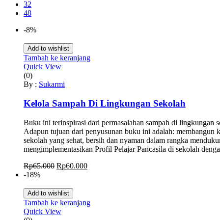
32
48
-8%
Add to wishlist
Tambah ke keranjang
Quick View
(0)
By :
Sukarmi
Kelola Sampah Di Lingkungan Sekolah
Buku ini terinspirasi dari permasalahan sampah di lingkunga
Adapun tujuan dari penyusunan buku ini adalah: membangun k
sekolah yang sehat, bersih dan nyaman dalam rangka menduku
mengimplementasikan Profil Pelajar Pancasila di sekolah den
Harga
Harga
Rp
65.000
Rp
60.000
aslinya
saat
-18%
adalah:
ini
Rp65.000.
adalah:
Add to wishlist
Rp60.000.
Tambah ke keranjang
Quick View