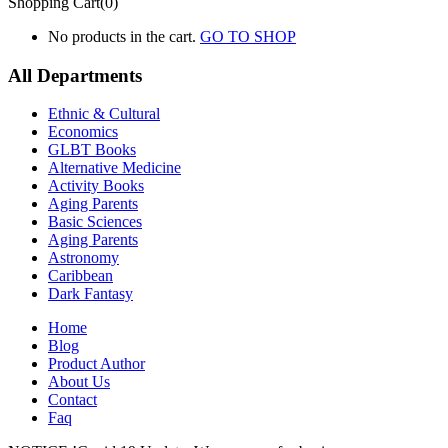
Shopping Cart(0)
No products in the cart.
GO TO SHOP
All Departments
Ethnic & Cultural
Economics
GLBT Books
Alternative Medicine
Activity Books
Aging Parents
Basic Sciences
Aging Parents
Astronomy
Caribbean
Dark Fantasy
Home
Blog
Product Author
About Us
Contact
Faq