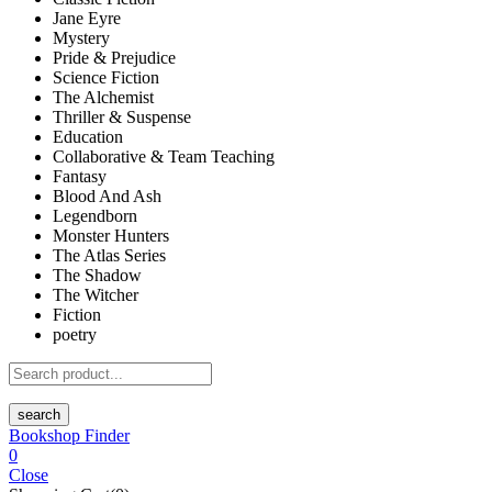
Jane Eyre
Mystery
Pride & Prejudice
Science Fiction
The Alchemist
Thriller & Suspense
Education
Collaborative & Team Teaching
Fantasy
Blood And Ash
Legendborn
Monster Hunters
The Atlas Series
The Shadow
The Witcher
Fiction
poetry
search
Bookshop Finder
0
Close