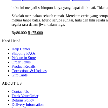
buku ini menjadi sehimpun karya yang dapat dinikmati. Tidak
Sekolah merupakan sebuah rumah. Merekam cerita yang serupa p
meluas tanpa batas. Murid serupa sungai, hulu dan hilir selal
segala rasa dalam jiwa, dalam raga.
Harga
Harga
Rp
80.000
Rp
75.000
aslinya
saat
Need Help?
adalah:
ini
Rp80.000.
adalah:
Help Center
Rp75.000.
Shipping FAQs
Pick up in Store
Order Status
Product Recalls
Corrections & Updates
Gift Cards
ABOUT US
Contact Us
Track Your Order
Returns Policy
Delivery Information