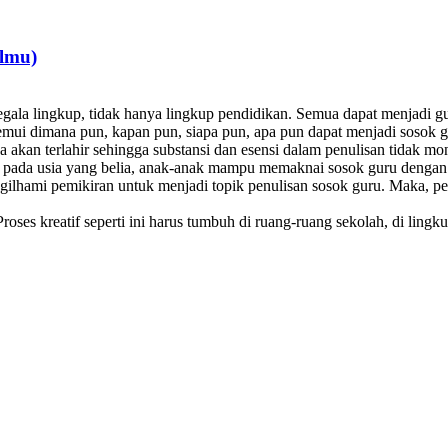
lmu)
gala lingkup, tidak hanya lingkup pendidikan. Semua dapat menjadi gur
temui dimana pun, kapan pun, siapa pun, apa pun dapat menjadi sosok g
 akan terlahir sehingga substansi dan esensi dalam penulisan tidak mon
 pada usia yang belia, anak-anak mampu memaknai sosok guru dengan 
ilhami pemikiran untuk menjadi topik penulisan sosok guru. Maka, pela
roses kreatif seperti ini harus tumbuh di ruang-ruang sekolah, di lingk