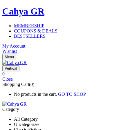
Cahya GR
MEMBERSHIP
COUPONS & DEALS
BESTSELLERS
My Account
Wishlist
Menu
Vertical
0
Close
Shopping Cart(0)
No products in the cart.
GO TO SHOP
Category
All Category
Uncategorized
Classic Fiction