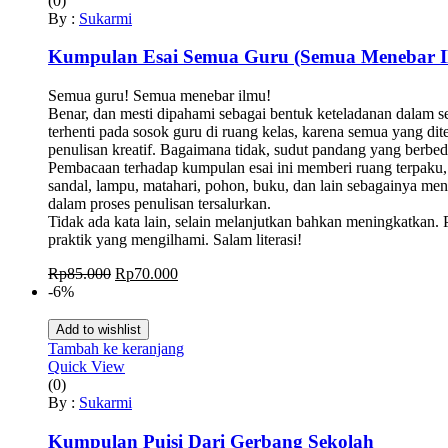
(0)
By :
Sukarmi
Kumpulan Esai Semua Guru (Semua Menebar I
Semua guru! Semua menebar ilmu!
Benar, dan mesti dipahami sebagai bentuk keteladanan dalam se
terhenti pada sosok guru di ruang kelas, karena semua yang di
penulisan kreatif. Bagaimana tidak, sudut pandang yang berbeda
Pembacaan terhadap kumpulan esai ini memberi ruang terpaku,
sandal, lampu, matahari, pohon, buku, dan lain sebagainya meng
dalam proses penulisan tersalurkan.
Tidak ada kata lain, selain melanjutkan bahkan meningkatkan. P
praktik yang mengilhami. Salam literasi!
Harga
Harga
Rp
85.000
Rp
70.000
aslinya
saat
-6%
adalah:
ini
Rp85.000.
adalah:
Add to wishlist
Rp70.000.
Tambah ke keranjang
Quick View
(0)
By :
Sukarmi
Kumpulan Puisi Dari Gerbang Sekolah