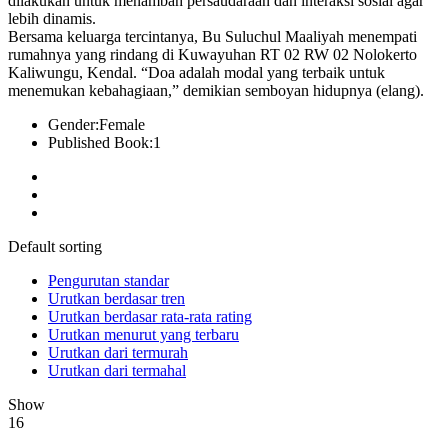
dilakukan untuk menambah persaudaraan dan interaksi sosial agar
lebih dinamis.
Bersama keluarga tercintanya, Bu Suluchul Maaliyah menempati
rumahnya yang rindang di Kuwayuhan RT 02 RW 02 Nolokerto
Kaliwungu, Kendal. “Doa adalah modal yang terbaik untuk
menemukan kebahagiaan,” demikian semboyan hidupnya (elang).
Gender:
Female
Published Book:
1
Default sorting
Pengurutan standar
Urutkan berdasar tren
Urutkan berdasar rata-rata rating
Urutkan menurut yang terbaru
Urutkan dari termurah
Urutkan dari termahal
Show
16