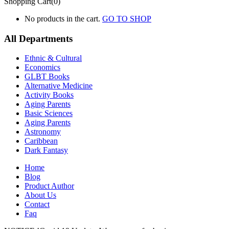
Shopping Cart(0)
No products in the cart.
GO TO SHOP
All Departments
Ethnic & Cultural
Economics
GLBT Books
Alternative Medicine
Activity Books
Aging Parents
Basic Sciences
Aging Parents
Astronomy
Caribbean
Dark Fantasy
Home
Blog
Product Author
About Us
Contact
Faq