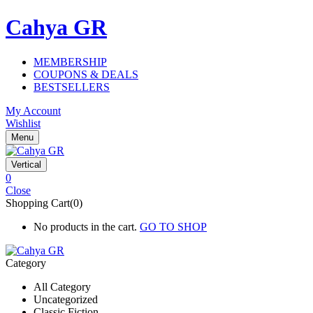
Cahya GR
MEMBERSHIP
COUPONS & DEALS
BESTSELLERS
My Account
Wishlist
Menu
Vertical
0
Close
Shopping Cart(0)
No products in the cart.
GO TO SHOP
Category
All Category
Uncategorized
Classic Fiction