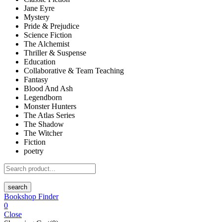
Jane Eyre
Mystery
Pride & Prejudice
Science Fiction
The Alchemist
Thriller & Suspense
Education
Collaborative & Team Teaching
Fantasy
Blood And Ash
Legendborn
Monster Hunters
The Atlas Series
The Shadow
The Witcher
Fiction
poetry
search
Bookshop Finder
0
Close