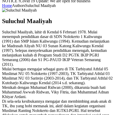
NOTICE !
Covid 19 Update: We are open for business
Home
Authors
Suluchul Maaliyah
Suluchul Maaliyah
Suluchul Maaliyah, lahir di Kendal 6 Februari 1978. Mulai
menempuh pendidikan dasar di SDN Nolokerto 1 Kaliwungu
(1991) dan SMP Islam Kaliwungu (1994). Kemudian melanjutkan
ke Madrasah Aliyah NU 03 Sunan Katong Kaliwungu Kendal
(1997). Selepas menyelesaikan pendidikan menengah, kemudian
melanjutkan kuliah di Program Studi D2 PGTK IKIP PGRI
Semarang (2006) dan S1 PG-PAUD IKIP Veteran Semarang
(2011).
Mulai bertugas mengajar sebagai guru di TK Tarbiyatul Athfal 05
Muslimat NU 05 Nolokerto (1997-2003), TK Tarbiyatul Athfal 03
Muslimat NU 03 Sarirejo (2003-2014), dan TK Tarbiyatul Athfal 02
Kutoharjo Kaliwungu Kendal (2014 s.d. sekarang).
Menikah dengan Muhamad Ridwan (2000), dikarunia buah hati
Muhammad Awwab Ridwan, Viky Fitria, dan Muhammad Adnan
Khiyar Ardani.
Di sela-sela kesibukannya mengajar dan membimbing anak-anak di
TK, ibu yang hobi memasak ini, aktif dalam kegiatan organisasi
Muslimat Ranting Nolokerto dan IGTKI-PGRI. Hal tersebut