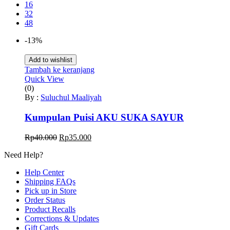
16
32
48
-13%
Add to wishlist
Tambah ke keranjang
Quick View
(0)
By :
Suluchul Maaliyah
Kumpulan Puisi AKU SUKA SAYUR
Harga
Harga
Rp
40.000
Rp
35.000
aslinya
saat
Need Help?
adalah:
ini
Rp40.000.
adalah:
Help Center
Rp35.000.
Shipping FAQs
Pick up in Store
Order Status
Product Recalls
Corrections & Updates
Gift Cards