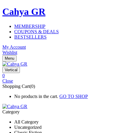
Cahya GR
MEMBERSHIP
COUPONS & DEALS
BESTSELLERS
My Account
Wishlist
Menu
Vertical
0
Close
Shopping Cart(0)
No products in the cart.
GO TO SHOP
Category
All Category
Uncategorized
Classic Fiction