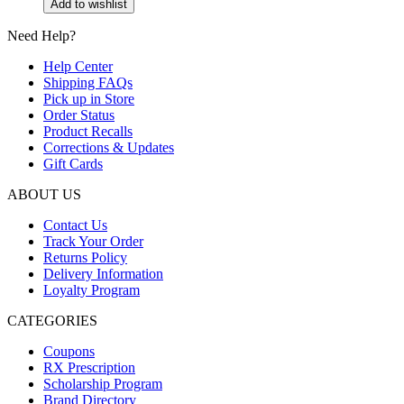
Add to wishlist
Need Help?
Help Center
Shipping FAQs
Pick up in Store
Order Status
Product Recalls
Corrections & Updates
Gift Cards
ABOUT US
Contact Us
Track Your Order
Returns Policy
Delivery Information
Loyalty Program
CATEGORIES
Coupons
RX Prescription
Scholarship Program
Brand Directory