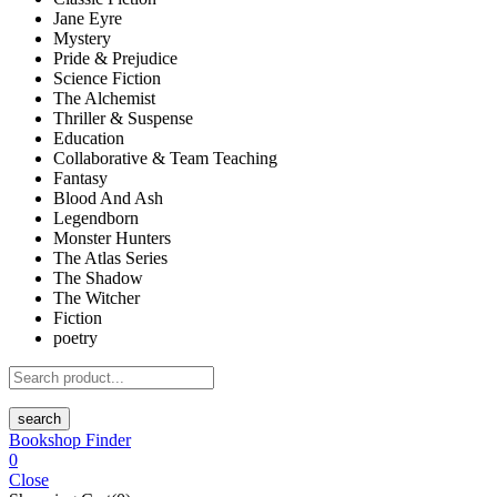
Jane Eyre
Mystery
Pride & Prejudice
Science Fiction
The Alchemist
Thriller & Suspense
Education
Collaborative & Team Teaching
Fantasy
Blood And Ash
Legendborn
Monster Hunters
The Atlas Series
The Shadow
The Witcher
Fiction
poetry
search
Bookshop Finder
0
Close