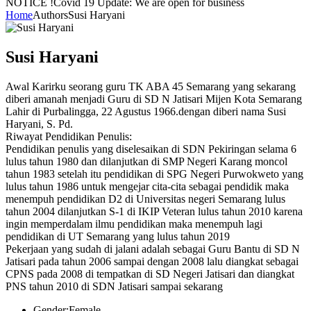
NOTICE !
Covid 19 Update: We are open for business
Home
Authors
Susi Haryani
Susi Haryani
Awal Karirku seorang guru TK ABA 45 Semarang yang sekarang
diberi amanah menjadi Guru di SD N Jatisari Mijen Kota Semarang
Lahir di Purbalingga, 22 Agustus 1966.dengan diberi nama Susi
Haryani, S. Pd.
Riwayat Pendidikan Penulis:
Pendidikan penulis yang diselesaikan di SDN Pekiringan selama 6
lulus tahun 1980 dan dilanjutkan di SMP Negeri Karang moncol
tahun 1983 setelah itu pendidikan di SPG Negeri Purwokweto yang
lulus tahun 1986 untuk mengejar cita-cita sebagai pendidik maka
menempuh pendidikan D2 di Universitas negeri Semarang lulus
tahun 2004 dilanjutkan S-1 di IKIP Veteran lulus tahun 2010 karena
ingin memperdalam ilmu pendidikan maka menempuh lagi
pendidikan di UT Semarang yang lulus tahun 2019
Pekerjaan yang sudah di jalani adalah sebagai Guru Bantu di SD N
Jatisari pada tahun 2006 sampai dengan 2008 lalu diangkat sebagai
CPNS pada 2008 di tempatkan di SD Negeri Jatisari dan diangkat
PNS tahun 2010 di SDN Jatisari sampai sekarang
Gender:
Female