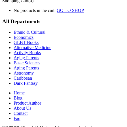
Shopping Cart(0)
No products in the cart.
GO TO SHOP
All Departments
Ethnic & Cultural
Economics
GLBT Books
Alternative Medicine
Activity Books
Aging Parents
Basic Sciences
Aging Parents
Astronomy
Caribbean
Dark Fantasy
Home
Blog
Product Author
About Us
Contact
Faq