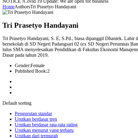
NOTICE !
Covid 19 Update: We are open for business
Home
Authors
Tri Prasetyo Handayani
Tri Prasetyo Handayani
Tri Prasetyo Handayani, S. E, S.Pd., biasa dipanggil Dhaniek. Lahir
bersekolah di SD Negeri Padangsari 02 (ex SD Negeri Perumnas Ban
lulus SMA menyelesaikan Pendidikan di Fakultas Ekonomi Manajemen
Dasar pada tahun 2019.
Gender:
Female
Published Book:
2
Default sorting
Pengurutan standar
Urutkan berdasar tren
Urutkan berdasar rata-rata rating
Urutkan menurut yang terbaru
Urutkan dari termurah