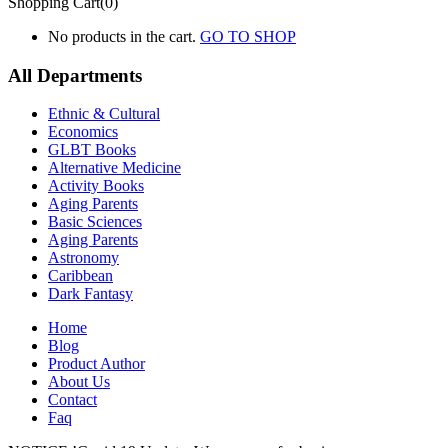
Shopping Cart(0)
No products in the cart.
GO TO SHOP
All Departments
Ethnic & Cultural
Economics
GLBT Books
Alternative Medicine
Activity Books
Aging Parents
Basic Sciences
Aging Parents
Astronomy
Caribbean
Dark Fantasy
Home
Blog
Product Author
About Us
Contact
Faq