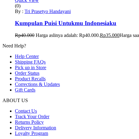
Quick View
(0)
By :
Tri Prasetyo Handayani
Kumpulan Puisi Untukmu Indonesiaku
Rp
40.000
Harga aslinya adalah: Rp40.000.
Rp
35.000
Harga saa
Need Help?
Help Center
Shipping FAQs
Pick up in Store
Order Status
Product Recalls
Corrections & Updates
Gift Cards
ABOUT US
Contact Us
Track Your Order
Returns Policy
Delivery Information
Loyalty Program