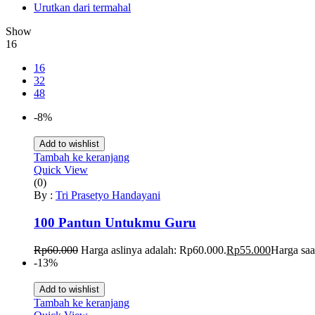
Urutkan dari termahal
Show
16
16
32
48
-8%
Add to wishlist
Tambah ke keranjang
Quick View
(0)
By :
Tri Prasetyo Handayani
100 Pantun Untukmu Guru
Rp
60.000
Harga aslinya adalah: Rp60.000.
Rp
55.000
Harga saa
-13%
Add to wishlist
Tambah ke keranjang