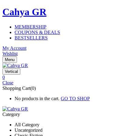
Cahya GR
MEMBERSHIP
COUPONS & DEALS
BESTSELLERS
My Account
Wishlist
Menu
Vertical
0
Close
Shopping Cart(0)
No products in the cart.
GO TO SHOP
Category
All Category
Uncategorized
Classic Fiction