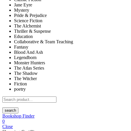
Jane Eyre
Mystery
Pride & Prejudice
Science Fiction
The Alchemist
Thriller & Suspense
Education
Collaborative & Team Teaching
Fantasy
Blood And Ash
Legendborn
Monster Hunters
The Atlas Series
The Shadow
The Witcher
Fiction
poetry
search
Bookshop Finder
0
Close