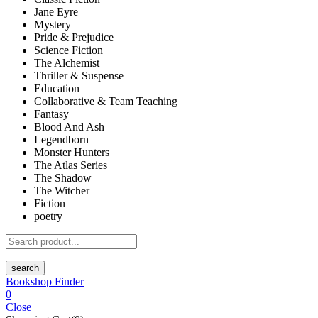
Jane Eyre
Mystery
Pride & Prejudice
Science Fiction
The Alchemist
Thriller & Suspense
Education
Collaborative & Team Teaching
Fantasy
Blood And Ash
Legendborn
Monster Hunters
The Atlas Series
The Shadow
The Witcher
Fiction
poetry
search
Bookshop Finder
0
Close