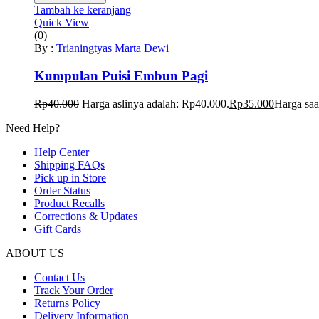
Tambah ke keranjang
Quick View
(0)
By :
Trianingtyas Marta Dewi
Kumpulan Puisi Embun Pagi
Rp
40.000
Harga aslinya adalah: Rp40.000.
Rp
35.000
Harga saa
Need Help?
Help Center
Shipping FAQs
Pick up in Store
Order Status
Product Recalls
Corrections & Updates
Gift Cards
ABOUT US
Contact Us
Track Your Order
Returns Policy
Delivery Information