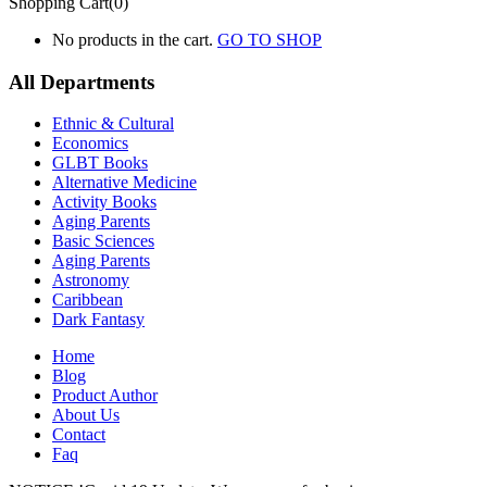
Shopping Cart(0)
No products in the cart.
GO TO SHOP
All Departments
Ethnic & Cultural
Economics
GLBT Books
Alternative Medicine
Activity Books
Aging Parents
Basic Sciences
Aging Parents
Astronomy
Caribbean
Dark Fantasy
Home
Blog
Product Author
About Us
Contact
Faq