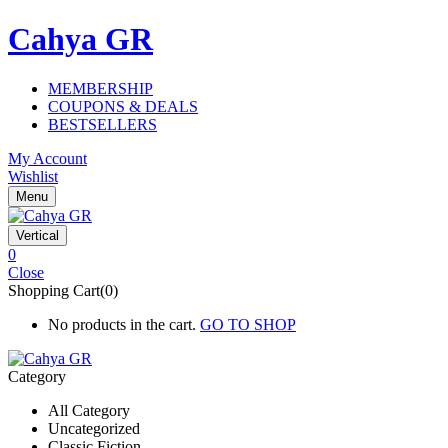
Cahya GR
MEMBERSHIP
COUPONS & DEALS
BESTSELLERS
My Account
Wishlist
Menu
Vertical
0
Close
Shopping Cart(0)
No products in the cart.
GO TO SHOP
Category
All Category
Uncategorized
Classic Fiction