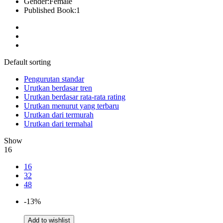
Gender:
Female
Published Book:
1
Default sorting
Pengurutan standar
Urutkan berdasar tren
Urutkan berdasar rata-rata rating
Urutkan menurut yang terbaru
Urutkan dari termurah
Urutkan dari termahal
Show
16
16
32
48
-13%
Add to wishlist