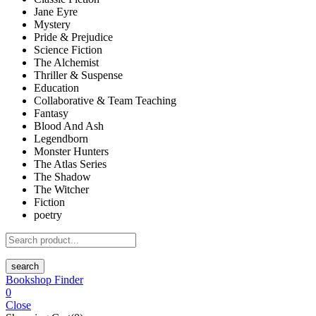
Jane Eyre
Mystery
Pride & Prejudice
Science Fiction
The Alchemist
Thriller & Suspense
Education
Collaborative & Team Teaching
Fantasy
Blood And Ash
Legendborn
Monster Hunters
The Atlas Series
The Shadow
The Witcher
Fiction
poetry
search
Bookshop Finder
0
Close