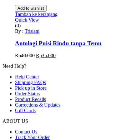
Add to wishlist
Tambah ke keranjang
Quick View
(0)
By :
Trisiani
Antologi Puisi Rindu tanpa Temu
Harga
Harga
Rp
40.000
Rp
35.000
aslinya
saat
Need Help?
adalah:
ini
Rp40.000.
adalah:
Help Center
Rp35.000.
Shipping FAQs
Pick up in Store
Order Status
Product Recalls
Corrections & Updates
Gift Cards
ABOUT US
Contact Us
Track Your Order