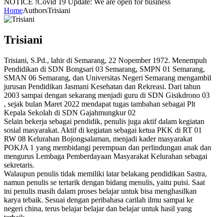
NOTICE !
Covid 19 Update: We are open for business
Home
Authors
Trisiani
Trisiani
Trisiani, S.Pd., lahir di Semarang, 22 Nopember 1972. Menempuh
Pendidikan di SDN Bongsari 03 Semarang, SMPN 01 Semarang,
SMAN 06 Semarang, dan Universitas Negeri Semarang mengambil
jurusan Pendidikan Jasmani Kesehatan dan Rekreasi. Dari tahun
2003 sampai dengan sekarang menjadi guru di SDN Gisikdrono 03
, sejak bulan Maret 2022 mendapat tugas tambahan sebagai Plt
Kepala Sekolah di SDN Gajahmungkur 02
Selain bekerja sebagai pendidik, penulis juga aktif dalam kegiatan
sosial masyarakat. Aktif di kegiatan sebagai ketua PKK di RT 01
RW 08 Kelurahan Bojongsalaman, menjadi kader masyarakat
POKJA 1 yang membidangi perempuan dan perlindungan anak dan
mengurus Lembaga Pemberdayaan Masyarakat Kelurahan sebagai
sekretaris.
Walaupun penulis tidak memiliki latar belakang pendidikan Sastra,
namun penulis se tertarik dengan bidang menulis, yaitu puisi. Saat
ini penulis masih dalam proses belajar untuk bisa menghasilkan
karya tebaik. Sesuai dengan peribahasa carilah ilmu sampai ke
negeri china, terus belajar belajar dan belajar untuk hasil yang