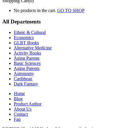
Shopping Cart(0)
No products in the cart.
GO TO SHOP
All Departments
Ethnic & Cultural
Economics
GLBT Books
Alternative Medicine
Activity Books
Aging Parents
Basic Sciences
Aging Parents
Astronomy
Caribbean
Dark Fantasy
Home
Blog
Product Author
About Us
Contact
Faq