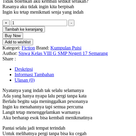
Tidak bolehkan aku kembali sedikit serakah?
Rasanya aku tidak ingin kita berpisah
Ingin ku tetap menikmati senja yang indah
Kuantitas
+
-
Antologi
Tambah ke keranjang
Puisi
Buy Now
Kenangan
Add to wishlist
Senja
Kategori:
Fiction
Brand:
Kumpulan Puisi
Author:
Siswa Kelas VIII G SMP Negeri 17 Semarang
Share :
Deskripsi
Informasi Tambahan
Ulasan (0)
Nyatanya yang indah tak selalu selamanya
Ada yang hanya nyapa lalu pergi tanpa kata
Berlalu begitu saja meninggalkan pesonanya
Ingin ku menahannya tapi semua percuma
Langit tetap menenggelamkan warnanya
Aku berharap esok bisa kembali menikmatinya
Pantai selalu jadi tempat terindah
Untuk melihatnya pergi tanpa bisa ku cegah