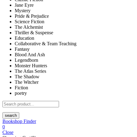
Jane Eyre
Mystery
Pride & Prejudice
Science Fiction
The Alchemist
Thriller & Suspense
Education
Collaborative & Team Teaching
Fantasy
Blood And Ash
Legendborn
Monster Hunters
The Atlas Series
The Shadow
The Witcher
Fiction
poetry
search
Bookshop Finder
0
Close