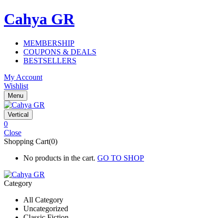
Cahya GR
MEMBERSHIP
COUPONS & DEALS
BESTSELLERS
My Account
Wishlist
Menu
Vertical
0
Close
Shopping Cart(0)
No products in the cart.
GO TO SHOP
Category
All Category
Uncategorized
Classic Fiction