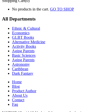
Shopping Cart(0)
No products in the cart.
GO TO SHOP
All Departments
Ethnic & Cultural
Economics
GLBT Books
Alternative Medicine
Activity Books
Aging Parents
Basic Sciences
Aging Parents
Astronomy
Caribbean
Dark Fantasy
Home
Blog
Product Author
About Us
Contact
Faq