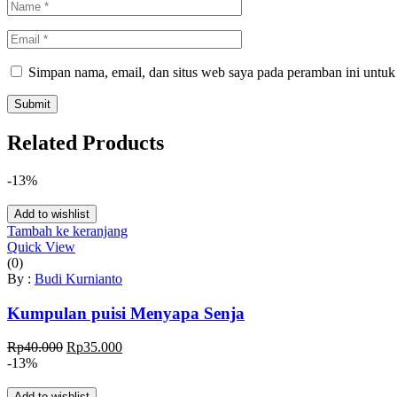
Simpan nama, email, dan situs web saya pada peramban ini untuk
Related Products
-13%
Add to wishlist
Tambah ke keranjang
Quick View
(0)
By :
Budi Kurnianto
Kumpulan puisi Menyapa Senja
Harga
Harga
Rp
40.000
Rp
35.000
aslinya
saat
-13%
adalah:
ini
Rp40.000.
adalah:
Add to wishlist