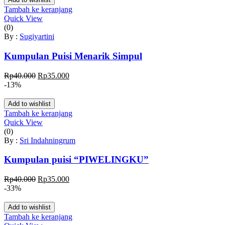
Rp35.000.
Tambah ke keranjang
Quick View
(0)
By :
Sugiyartini
Kumpulan Puisi Menarik Simpul
Harga
Harga
Rp
40.000
Rp
35.000
aslinya
saat
-13%
adalah:
ini
Rp40.000.
adalah:
Add to wishlist
Rp35.000.
Tambah ke keranjang
Quick View
(0)
By :
Sri Indahningrum
Kumpulan puisi “PIWELINGKU”
Harga
Harga
Rp
40.000
Rp
35.000
aslinya
saat
-33%
adalah:
ini
Rp40.000.
adalah:
Add to wishlist
Rp35.000.
Tambah ke keranjang