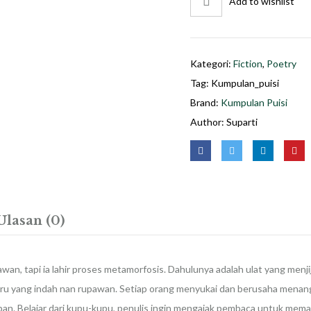
Add to wishlist
Kategori:
Fiction
,
Poetry
Tag:
Kumpulan_puisi
Brand:
Kumpulan Puisi
Author:
Suparti
Ulasan (0)
an, tapi ia lahir proses metamorfosis. Dahulunya adalah ulat yang menj
 baru yang indah nan rupawan. Setiap orang menyukai dan berusaha mena
an. Belajar dari kupu-kupu, penulis ingin mengajak pembaca untuk mem