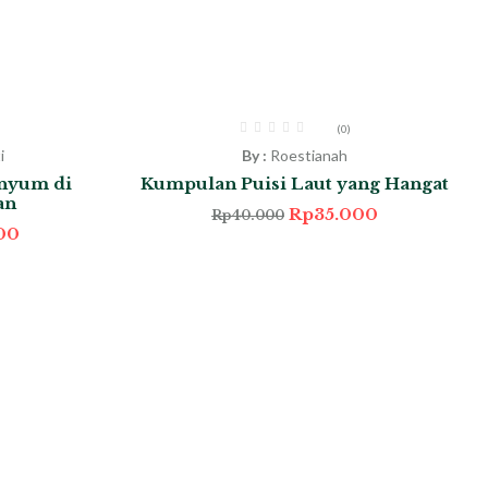
-13%
(0)
i
By :
Roestianah
nyum di
Kumpulan Puisi Laut yang Hangat
an
Rp
35.000
Rp
40.000
00