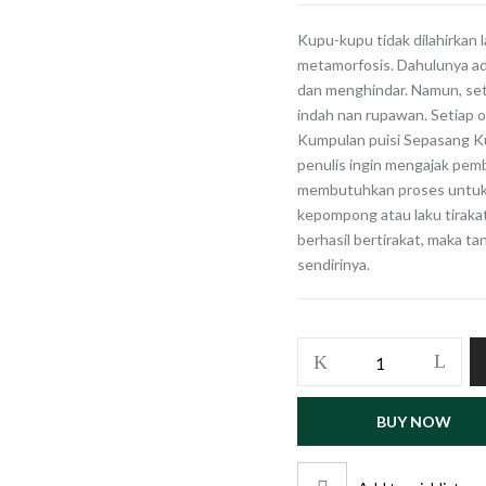
Kupu-kupu tidak dilahirkan 
metamorfosis. Dahulunya ad
dan menghindar. Namun, sete
indah nan rupawan. Setiap
Kumpulan puisi Sepasang Ku
penulis ingin mengajak pem
membutuhkan proses untuk d
kepompong atau laku tirakat
berhasil bertirakat, maka t
sendirinya.
BUY NOW