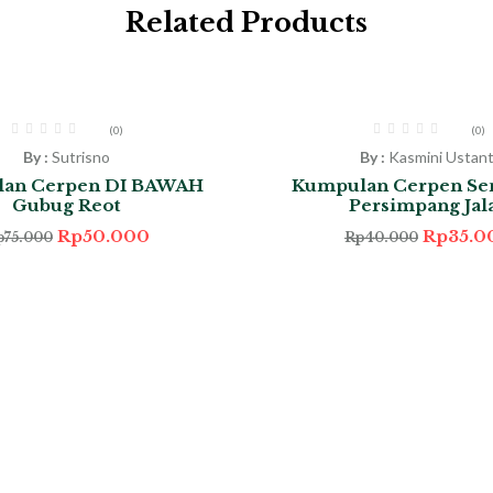
Related Products
-13%
(0)
(0)
By :
Sutrisno
By :
Kasmini Ustant
an Cerpen DI BAWAH
Kumpulan Cerpen Se
Gubug Reot
Persimpang Jal
Rp
50.000
Rp
35.0
p
75.000
Rp
40.000