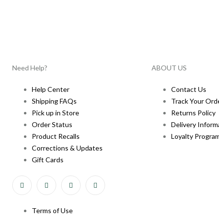
Need Help?
ABOUT US
Help Center
Contact Us
Shipping FAQs
Track Your Ord
Pick up in Store
Returns Policy
Order Status
Delivery Inform
Product Recalls
Loyalty Progra
Corrections & Updates
Gift Cards
Terms of Use