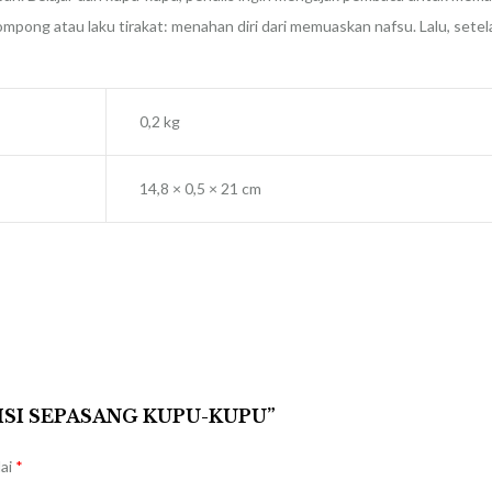
pong atau laku tirakat: menahan diri dari memuaskan nafsu. Lalu, setelah
0,2 kg
14,8 × 0,5 × 21 cm
ISI SEPASANG KUPU-KUPU”
dai
*