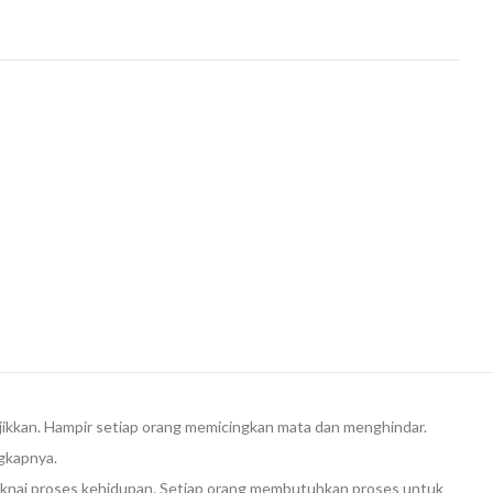
ijikkan. Hampir setiap orang memicingkan mata dan menghindar.
ngkapnya.
aknai proses kehidupan. Setiap orang membutuhkan proses untuk