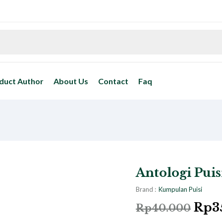
duct Author
About Us
Contact
Faq
Antologi Pui
Brand :
Kumpulan Puisi
Rp
3
Rp
40.000