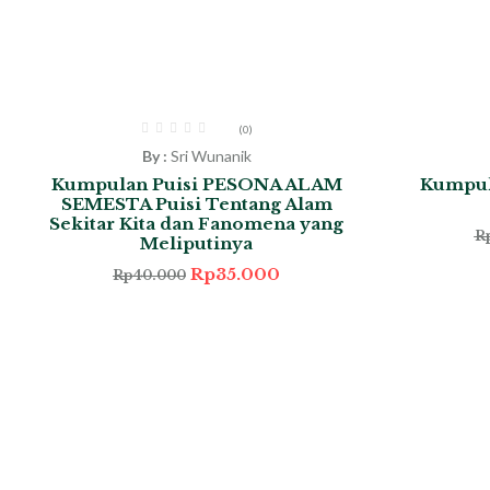
-13%
-33%
(0)
By :
Sri Wunanik
Kumpulan Puisi PESONA ALAM
Kumpul
SEMESTA Puisi Tentang Alam
Sekitar Kita dan Fanomena yang
R
Meliputinya
Rp
35.000
Rp
40.000