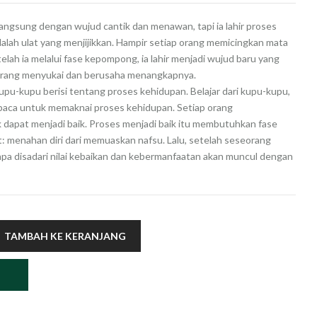
langsung dengan wujud cantik dan menawan, tapi ia lahir proses
alah ulat yang menjijikkan. Hampir setiap orang memicingkan mata
lah ia melalui fase kepompong, ia lahir menjadi wujud baru yang
 orang menyukai dan berusaha menangkapnya.
pu-kupu berisi tentang proses kehidupan. Belajar dari kupu-kupu,
baca untuk memaknai proses kehidupan. Setiap orang
apat menjadi baik. Proses menjadi baik itu membutuhkan fase
: menahan diri dari memuaskan nafsu. Lalu, setelah seseorang
anpa disadari nilai kebaikan dan kebermanfaatan akan muncul dengan
TAMBAH KE KERANJANG