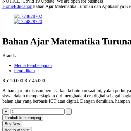
NOTICE !
Covid 19 Update: We are open for business
Home
Education
Bahan Ajar Matematika Turunan dan Aplikasinya K
Bahan Ajar Matematika Turuna
Brand :
Media Pembelajaran
Pendidikan
Harga
Harga
Rp
150.000
Rp
145.000
aslinya
saat
Bahan ajar ini disusun berdasarkan kebutuhan saat ini, yakni perlun
adalah:
ini
siswa dalam mempersiapkan diri menghadapi era digital sebagai bagia
Rp150.000.
adalah:
bahan ajar yang berbasis ICT atau digital. Dengan demikian, harap
Rp145.000.
Kuantitas
+
-
Bahan
Tambah ke keranjang
Ajar
Buy Now
Matematika
Add to wishlist