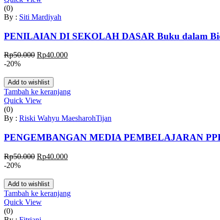
(0)
By :
Siti Mardiyah
PENILAIAN DI SEKOLAH DASAR Buku dalam Bid
Harga
Harga
Rp
50.000
Rp
40.000
aslinya
saat
-20%
adalah:
ini
Rp50.000.
adalah:
Add to wishlist
Rp40.000.
Tambah ke keranjang
Quick View
(0)
By :
Riski Wahyu Maesharoh
Tijan
PENGEMBANGAN MEDIA PEMBELAJARAN PPK
Harga
Harga
Rp
50.000
Rp
40.000
aslinya
saat
-20%
adalah:
ini
Rp50.000.
adalah:
Add to wishlist
Rp40.000.
Tambah ke keranjang
Quick View
(0)
By :
Fitriani