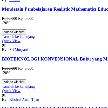
Mendesain Pembelajaran Realistic Mathematics Edu
Harga
Harga
Rp
50.000
Rp
40.000
aslinya
saat
-20%
adalah:
ini
Rp50.000.
adalah:
Add to wishlist
Rp40.000.
Tambah ke keranjang
Quick View
(0)
By :
Sri Muryani
BIOTEKNOLOGI KONVENSIONAL Buku yang Memban
Harga
Harga
Rp
50.000
Rp
40.000
aslinya
saat
-20%
adalah:
ini
Rp50.000.
adalah:
Add to wishlist
Rp40.000.
Tambah ke keranjang
Quick View
(0)
By :
Khoirul Anam
Tijan