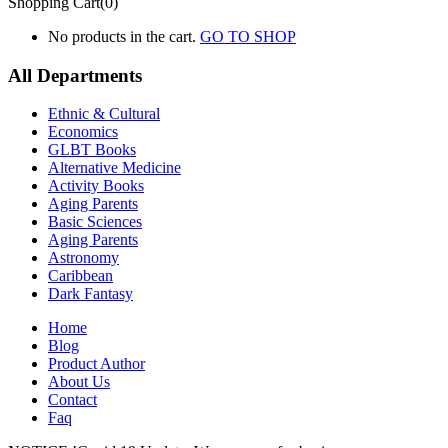
Shopping Cart(0)
No products in the cart.
GO TO SHOP
All Departments
Ethnic & Cultural
Economics
GLBT Books
Alternative Medicine
Activity Books
Aging Parents
Basic Sciences
Aging Parents
Astronomy
Caribbean
Dark Fantasy
Home
Blog
Product Author
About Us
Contact
Faq