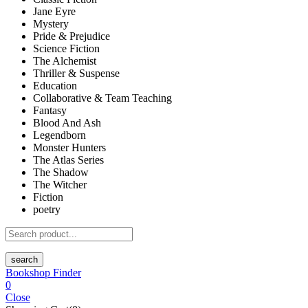
Jane Eyre
Mystery
Pride & Prejudice
Science Fiction
The Alchemist
Thriller & Suspense
Education
Collaborative & Team Teaching
Fantasy
Blood And Ash
Legendborn
Monster Hunters
The Atlas Series
The Shadow
The Witcher
Fiction
poetry
search
Bookshop Finder
0
Close