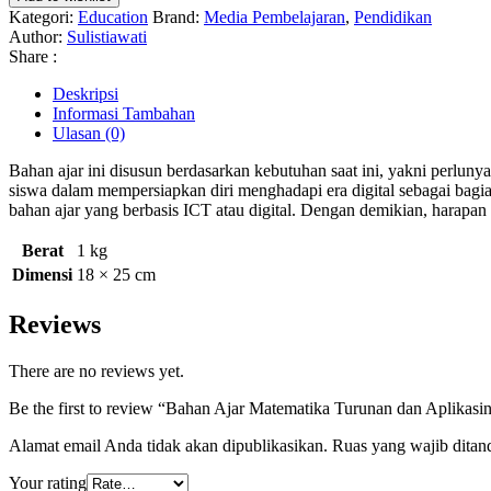
Turunan
Kategori:
Education
Brand:
Media Pembelajaran
,
Pendidikan
dan
Author:
Sulistiawati
Aplikasinya
Share :
Kelas
IX
Deskripsi
SMA
Informasi Tambahan
Ulasan (0)
Bahan ajar ini disusun berdasarkan kebutuhan saat ini, yakni perlun
siswa dalam mempersiapkan diri menghadapi era digital sebagai bagia
bahan ajar yang berbasis ICT atau digital. Dengan demikian, harap
Berat
1 kg
Dimensi
18 × 25 cm
Reviews
There are no reviews yet.
Be the first to review “Bahan Ajar Matematika Turunan dan Aplika
Alamat email Anda tidak akan dipublikasikan.
Ruas yang wajib ditan
Your rating