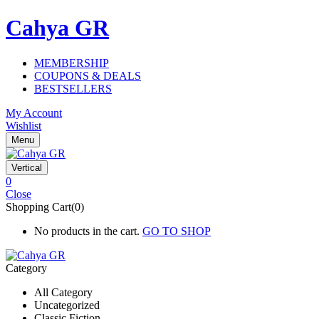
Cahya GR
MEMBERSHIP
COUPONS & DEALS
BESTSELLERS
My Account
Wishlist
Menu
Vertical
0
Close
Shopping Cart(0)
No products in the cart.
GO TO SHOP
Category
All Category
Uncategorized
Classic Fiction