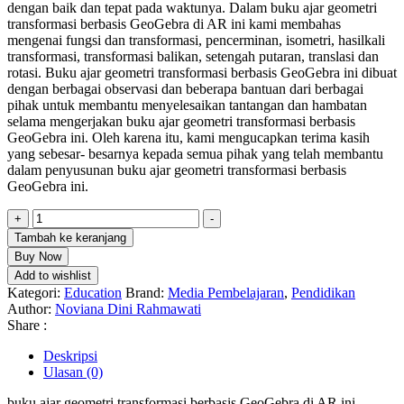
dengan baik dan tepat pada waktunya. Dalam buku ajar geometri
Rp90.000.
adalah:
transformasi berbasis GeoGebra di AR ini kami membahas
Rp85.000.
mengenai fungsi dan transformasi, pencerminan, isometri, hasilkali
transformasi, transformasi balikan, setengah putaran, translasi dan
rotasi. Buku ajar geometri transformasi berbasis GeoGebra ini dibuat
dengan berbagai observasi dan beberapa bantuan dari berbagai
pihak untuk membantu menyelesaikan tantangan dan hambatan
selama mengerjakan buku ajar geometri transformasi berbasis
GeoGebra ini. Oleh karena itu, kami mengucapkan terima kasih
yang sebesar- besarnya kepada semua pihak yang telah membantu
dalam penyusunan buku ajar geometri transformasi berbasis
GeoGebra ini.
Kuantitas
+
-
BUKU
Tambah ke keranjang
AJAR
Buy Now
GEOMETRI
Add to wishlist
TRANSFORMASI
Kategori:
Education
Brand:
Media Pembelajaran
,
Pendidikan
BERBASIS
Author:
Noviana Dini Rahmawati
AUGMENTED
Share :
REALITY
GEOGEBRA
Deskripsi
Ulasan (0)
buku ajar geometri transformasi berbasis GeoGebra di AR ini