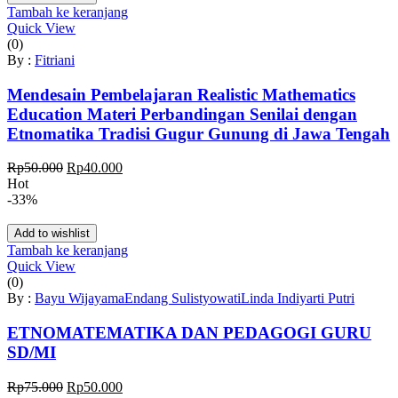
Tambah ke keranjang
Quick View
(0)
By :
Fitriani
Mendesain Pembelajaran Realistic Mathematics
Education Materi Perbandingan Senilai dengan
Etnomatika Tradisi Gugur Gunung di Jawa Tengah
Harga
Harga
Rp
50.000
Rp
40.000
aslinya
saat
Hot
adalah:
ini
-33%
Rp50.000.
adalah:
Rp40.000.
Add to wishlist
Tambah ke keranjang
Quick View
(0)
By :
Bayu Wijayama
Endang Sulistyowati
Linda Indiyarti Putri
ETNOMATEMATIKA DAN PEDAGOGI GURU
SD/MI
Harga
Harga
Rp
75.000
Rp
50.000