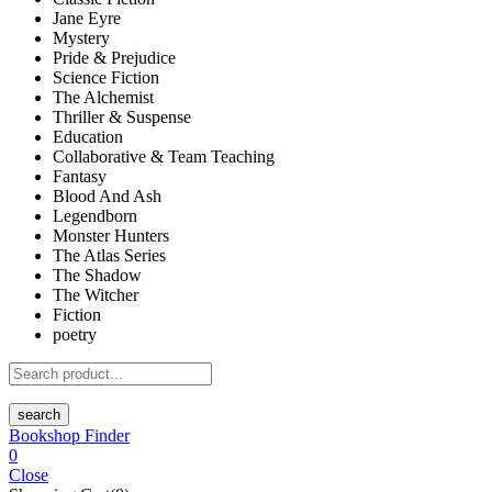
Jane Eyre
Mystery
Pride & Prejudice
Science Fiction
The Alchemist
Thriller & Suspense
Education
Collaborative & Team Teaching
Fantasy
Blood And Ash
Legendborn
Monster Hunters
The Atlas Series
The Shadow
The Witcher
Fiction
poetry
search
Bookshop Finder
0
Close