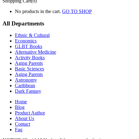
Shopping Cart(0)
No products in the cart.
GO TO SHOP
All Departments
Ethnic & Cultural
Economics
GLBT Books
Alternative Medicine
Activity Books
Aging Parents
Basic Sciences
Aging Parents
Astronomy
Caribbean
Dark Fantasy
Home
Blog
Product Author
About Us
Contact
Faq