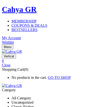
Cahya GR
MEMBERSHIP
COUPONS & DEALS
BESTSELLERS
My Account
Wishlist
Menu
Vertical
0
Close
Shopping Cart(0)
No products in the cart.
GO TO SHOP
Category
All Category
Uncategorized
Classic Fiction