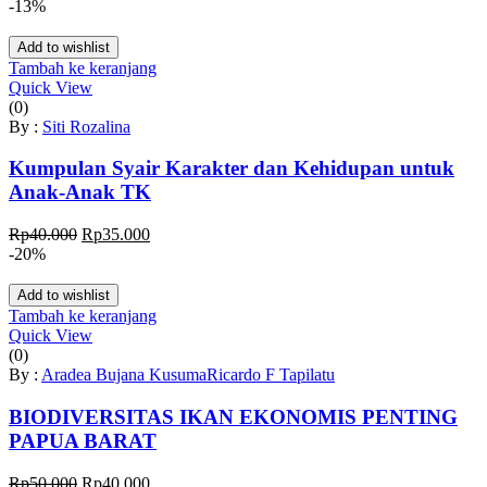
aslinya
saat
-13%
adalah:
ini
Rp75.000.
adalah:
Add to wishlist
Rp50.000.
Tambah ke keranjang
Quick View
(0)
By :
Siti Rozalina
Kumpulan Syair Karakter dan Kehidupan untuk
Anak-Anak TK
Harga
Harga
Rp
40.000
Rp
35.000
aslinya
saat
-20%
adalah:
ini
Rp40.000.
adalah:
Add to wishlist
Rp35.000.
Tambah ke keranjang
Quick View
(0)
By :
Aradea Bujana Kusuma
Ricardo F Tapilatu
BIODIVERSITAS IKAN EKONOMIS PENTING
PAPUA BARAT
Harga
Harga
Rp
50.000
Rp
40.000