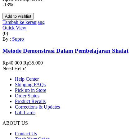
aslinya
saat
-13%
adalah:
ini
Rp50.000.
adalah:
Add to wishlist
Rp40.000.
Tambah ke keranjang
Quick View
(0)
By :
Supro
Metode Demonstrasi Dalam Pembelajaran Shalat
Harga
Harga
Rp
40.000
Rp
35.000
aslinya
saat
Need Help?
adalah:
ini
Help Center
Rp40.000.
adalah:
Shipping FAQs
Rp35.000.
Pick up in Store
Order Status
Product Recalls
Corrections & Updates
Gift Cards
ABOUT US
Contact Us