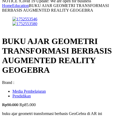
NOTICE !
Covid 19 Update: We are open for business
Home
Education
BUKU AJAR GEOMETRI TRANSFORMASI
BERBASIS AUGMENTED REALITY GEOGEBRA
BUKU AJAR GEOMETRI
TRANSFORMASI BERBASIS
AUGMENTED REALITY
GEOGEBRA
Brand :
Media Pembelajaran
Pendidikan
Harga
Harga
Rp
90.000
Rp
85.000
aslinya
saat
buku ajar geometri transformasi berbasis GeoGebra di AR ini
adalah:
ini