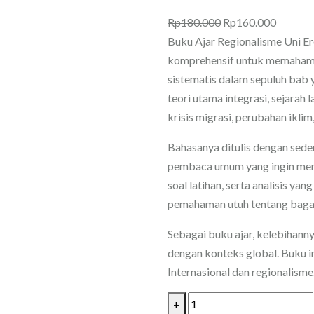
Harga
Harga
Rp
180.000
Rp
160.000
aslinya
saat
Buku Ajar Regionalisme Uni E
adalah:
ini
komprehensif untuk memahami 
Rp180.000.
adalah:
sistematis dalam sepuluh bab 
Rp160.
teori utama integrasi, sejarah 
krisis migrasi, perubahan iklim
Bahasanya ditulis dengan sed
pembaca umum yang ingin menge
soal latihan, serta analisis y
pemahaman utuh tentang bagai
Sebagai buku ajar, kelebihannya
dengan konteks global. Buku i
Internasional dan regionalisme
Kuantitas
+