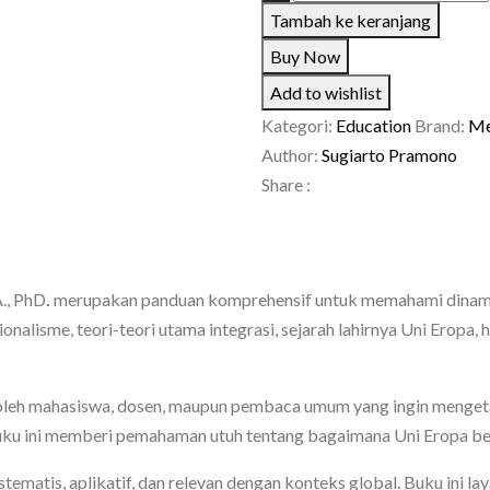
BUKU
Tambah ke keranjang
AJAR
Buy Now
REGIONALISME
Add to wishlist
UNI
Kategori:
Education
Brand:
Me
EROPA
Author:
Sugiarto Pramono
Share :
., PhD
.
merupakan panduan komprehensif untuk memahami dinamika 
lisme, teori-teori utama integrasi, sejarah lahirnya Uni Eropa, hi
leh mahasiswa, dosen, maupun pembaca umum yang ingin mengetahui
, buku ini memberi pemahaman utuh tentang bagaimana Uni Eropa be
stematis, aplikatif, dan relevan dengan konteks global. Buku ini 