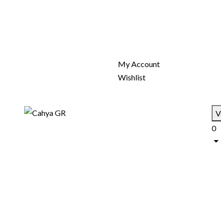
My Account
Wishlist
V
0