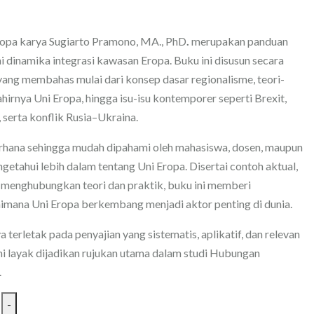
ropa karya Sugiarto Pramono, MA., PhD
.
merupakan panduan
dinamika integrasi kawasan Eropa. Buku ini disusun secara
yang membahas mulai dari konsep dasar regionalisme, teori-
000.
lahirnya Uni Eropa, hingga isu-isu kontemporer seperti Brexit,
, serta konflik Rusia–Ukraina.
erhana sehingga mudah dipahami oleh mahasiswa, dosen, maupun
tahui lebih dalam tentang Uni Eropa. Disertai contoh aktual,
ang menghubungkan teori dan praktik, buku ini memberi
mana Uni Eropa berkembang menjadi aktor penting di dunia.
 terletak pada penyajian yang sistematis, aplikatif, dan relevan
ni layak dijadikan rujukan utama dalam studi Hubungan
.
-