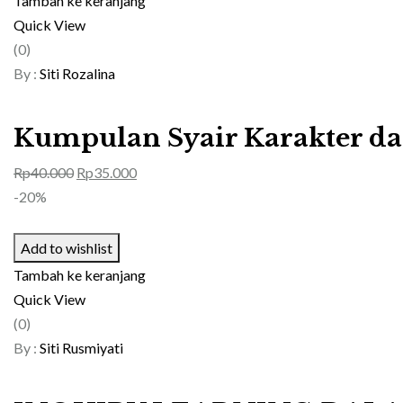
Tambah ke keranjang
Quick View
(0)
By :
Siti Rozalina
Kumpulan Syair Karakter d
Harga
Harga
Rp
40.000
Rp
35.000
aslinya
saat
-20%
adalah:
ini
Rp40.000.
adalah:
Add to wishlist
Rp35.000.
Tambah ke keranjang
Quick View
(0)
By :
Siti Rusmiyati