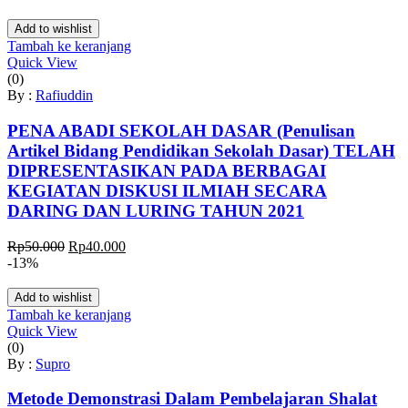
adalah:
ini
Rp50.000.
adalah:
Add to wishlist
Rp40.000.
Tambah ke keranjang
Quick View
(0)
By :
Rafiuddin
PENA ABADI SEKOLAH DASAR (Penulisan
Artikel Bidang Pendidikan Sekolah Dasar) TELAH
DIPRESENTASIKAN PADA BERBAGAI
KEGIATAN DISKUSI ILMIAH SECARA
DARING DAN LURING TAHUN 2021
Harga
Harga
Rp
50.000
Rp
40.000
aslinya
saat
-13%
adalah:
ini
Rp50.000.
adalah:
Add to wishlist
Rp40.000.
Tambah ke keranjang
Quick View
(0)
By :
Supro
Metode Demonstrasi Dalam Pembelajaran Shalat