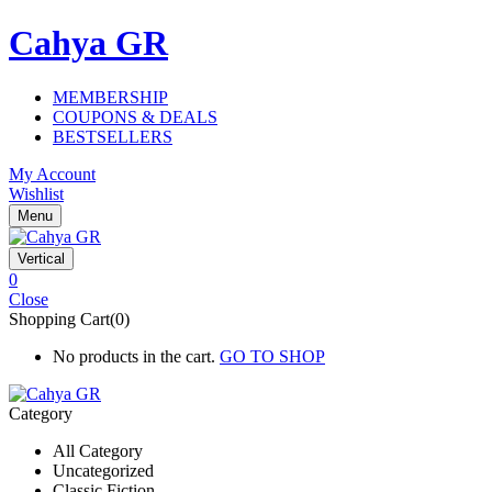
Cahya GR
MEMBERSHIP
COUPONS & DEALS
BESTSELLERS
My Account
Wishlist
Menu
Vertical
0
Close
Shopping Cart(0)
No products in the cart.
GO TO SHOP
Category
All Category
Uncategorized
Classic Fiction