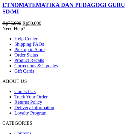
ETNOMATEMATIKA DAN PEDAGOGI GURU
SD/MI
Harga
Harga
Rp
75.000
Rp
50.000
aslinya
saat
Need Help?
adalah:
ini
Help Center
Rp75.000.
adalah:
Shipping FAQs
Rp50.000.
Pick up in Store
Order Status
Product Recalls
Corrections & Updates
Gift Cards
ABOUT US
Contact Us
Track Your Order
Returns Policy
Delivery Information
Loyalty Program
CATEGORIES
Coupons