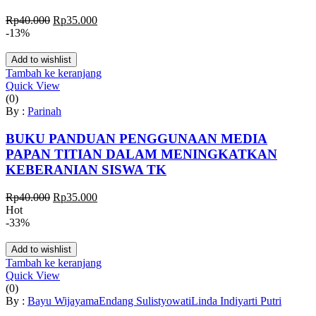
Harga
Harga
Rp
40.000
Rp
35.000
aslinya
saat
-13%
adalah:
ini
Rp40.000.
adalah:
Add to wishlist
Rp35.000.
Tambah ke keranjang
Quick View
(0)
By :
Parinah
BUKU PANDUAN PENGGUNAAN MEDIA
PAPAN TITIAN DALAM MENINGKATKAN
KEBERANIAN SISWA TK
Harga
Harga
Rp
40.000
Rp
35.000
aslinya
saat
Hot
adalah:
ini
-33%
Rp40.000.
adalah:
Rp35.000.
Add to wishlist
Tambah ke keranjang
Quick View
(0)
By :
Bayu Wijayama
Endang Sulistyowati
Linda Indiyarti Putri