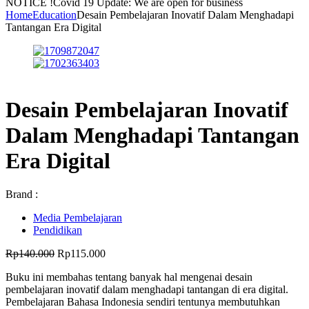
NOTICE !
Covid 19 Update: We are open for business
Home
Education
Desain Pembelajaran Inovatif Dalam Menghadapi
Tantangan Era Digital
Desain Pembelajaran Inovatif
Dalam Menghadapi Tantangan
Era Digital
Brand :
Media Pembelajaran
Pendidikan
Harga
Harga
Rp
140.000
Rp
115.000
aslinya
saat
Buku ini membahas tentang banyak hal mengenai desain
adalah:
ini
pembelajaran inovatif dalam menghadapi tantangan di era digital.
Rp140.000.
adalah:
Pembelajaran Bahasa Indonesia sendiri tentunya membutuhkan
Rp115.000.