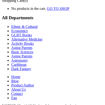
Shopping Cart(0)
No products in the cart.
GO TO SHOP
All Departments
Ethnic & Cultural
Economics
GLBT Books
Alternative Medicine
Activity Books
Aging Parents
Basic Sciences
Aging Parents
Astronomy
Caribbean
Dark Fantasy
Home
Blog
Product Author
About Us
Contact
Faq