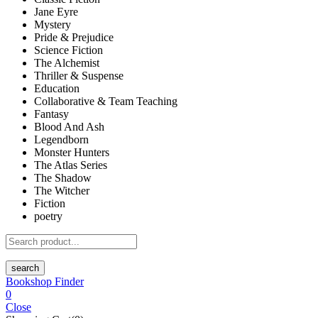
Jane Eyre
Mystery
Pride & Prejudice
Science Fiction
The Alchemist
Thriller & Suspense
Education
Collaborative & Team Teaching
Fantasy
Blood And Ash
Legendborn
Monster Hunters
The Atlas Series
The Shadow
The Witcher
Fiction
poetry
search
Bookshop Finder
0
Close