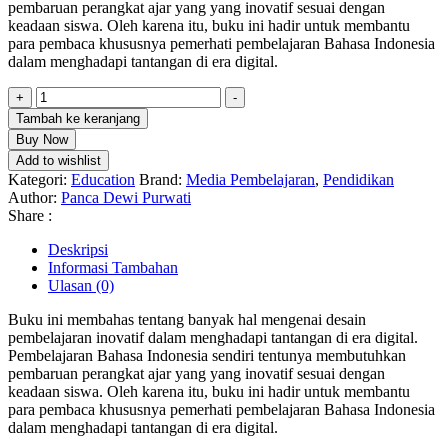
pembaruan perangkat ajar yang yang inovatif sesuai dengan
keadaan siswa. Oleh karena itu, buku ini hadir untuk membantu
para pembaca khususnya pemerhati pembelajaran Bahasa Indonesia
dalam menghadapi tantangan di era digital.
Kuantitas
+
-
Desain
Tambah ke keranjang
Pembelajaran
Buy Now
Inovatif
Add to wishlist
Dalam
Kategori:
Education
Brand:
Media Pembelajaran
,
Pendidikan
Menghadapi
Author:
Panca Dewi Purwati
Tantangan
Share :
Era
Digital
Deskripsi
Informasi Tambahan
Ulasan (0)
Buku ini membahas tentang banyak hal mengenai desain
pembelajaran inovatif dalam menghadapi tantangan di era digital.
Pembelajaran Bahasa Indonesia sendiri tentunya membutuhkan
pembaruan perangkat ajar yang yang inovatif sesuai dengan
keadaan siswa. Oleh karena itu, buku ini hadir untuk membantu
para pembaca khususnya pemerhati pembelajaran Bahasa Indonesia
dalam menghadapi tantangan di era digital.