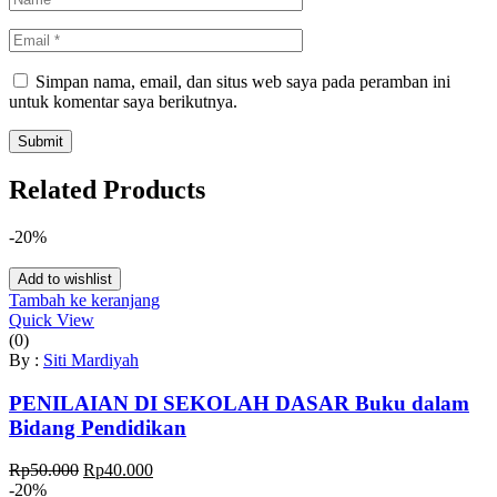
Simpan nama, email, dan situs web saya pada peramban ini
untuk komentar saya berikutnya.
Related Products
-20%
Add to wishlist
Tambah ke keranjang
Quick View
(0)
By :
Siti Mardiyah
PENILAIAN DI SEKOLAH DASAR Buku dalam
Bidang Pendidikan
Harga
Harga
Rp
50.000
Rp
40.000
aslinya
saat
-20%