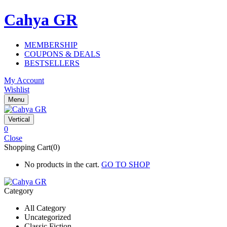
Cahya GR
MEMBERSHIP
COUPONS & DEALS
BESTSELLERS
My Account
Wishlist
Menu
Vertical
0
Close
Shopping Cart(0)
No products in the cart.
GO TO SHOP
Category
All Category
Uncategorized
Classic Fiction