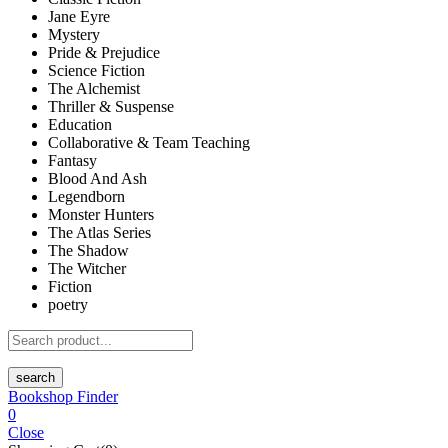
Jane Eyre
Mystery
Pride & Prejudice
Science Fiction
The Alchemist
Thriller & Suspense
Education
Collaborative & Team Teaching
Fantasy
Blood And Ash
Legendborn
Monster Hunters
The Atlas Series
The Shadow
The Witcher
Fiction
poetry
search
Bookshop Finder
0
Close