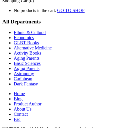
Shopping Cart(0)
No products in the cart.
GO TO SHOP
All Departments
Ethnic & Cultural
Economics
GLBT Books
Alternative Medicine
Activity Books
Aging Parents
Basic Sciences
Aging Parents
Astronomy
Caribbean
Dark Fantasy
Home
Blog
Product Author
About Us
Contact
Faq