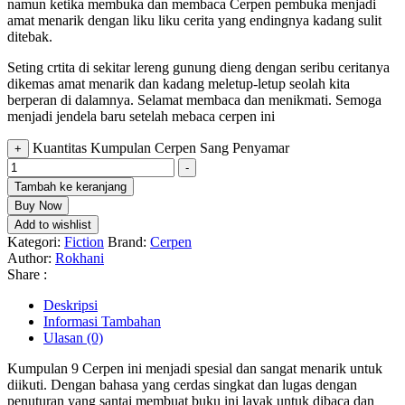
namun ketika membuka dan membaca Cerpen pembuka menjadi
amat menarik dengan liku liku cerita yang endingnya kadang sulit
ditebak.
Seting crtita di sekitar lereng gunung dieng dengan seribu ceritanya
dikemas amat menarik dan kadang meletup-letup seolah kita
berperan di dalamnya. Selamat membaca dan menikmati. Semoga
menjadi jendela baru setelah mebaca cerpen ini
Kuantitas Kumpulan Cerpen Sang Penyamar
+
-
Tambah ke keranjang
Buy Now
Add to wishlist
Kategori:
Fiction
Brand:
Cerpen
Author:
Rokhani
Share :
Deskripsi
Informasi Tambahan
Ulasan (0)
Kumpulan 9 Cerpen ini menjadi spesial dan sangat menarik untuk
diikuti. Dengan bahasa yang cerdas singkat dan lugas dengan
penuturan yang santai membuat buku ini layak untuk dibaca dan