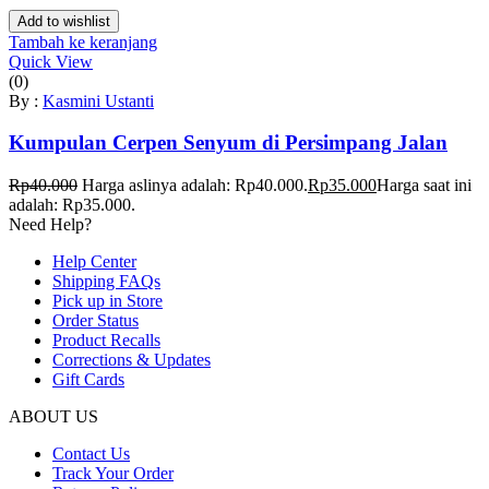
Add to wishlist
Tambah ke keranjang
Quick View
(0)
By :
Kasmini Ustanti
Kumpulan Cerpen Senyum di Persimpang Jalan
Rp
40.000
Harga aslinya adalah: Rp40.000.
Rp
35.000
Harga saat ini
adalah: Rp35.000.
Need Help?
Help Center
Shipping FAQs
Pick up in Store
Order Status
Product Recalls
Corrections & Updates
Gift Cards
ABOUT US
Contact Us
Track Your Order