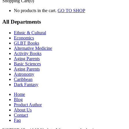
Shopping Cart(0)
No products in the cart.
GO TO SHOP
All Departments
Ethnic & Cultural
Economics
GLBT Books
Alternative Medicine
Activity Books
Aging Parents
Basic Sciences
Aging Parents
Astronomy
Caribbean
Dark Fantasy
Home
Blog
Product Author
About Us
Contact
Faq