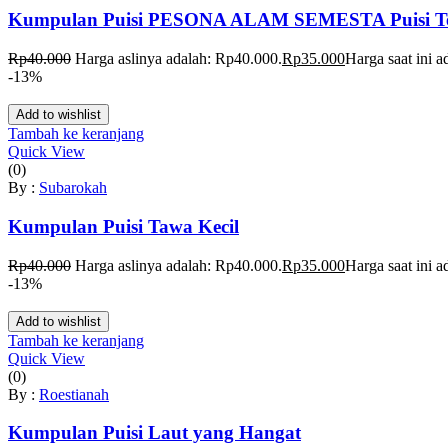
Kumpulan Puisi PESONA ALAM SEMESTA Puisi Tent
Rp
40.000
Harga aslinya adalah: Rp40.000.
Rp
35.000
Harga saat ini 
-13%
Add to wishlist
Tambah ke keranjang
Quick View
(0)
By :
Subarokah
Kumpulan Puisi Tawa Kecil
Rp
40.000
Harga aslinya adalah: Rp40.000.
Rp
35.000
Harga saat ini 
-13%
Add to wishlist
Tambah ke keranjang
Quick View
(0)
By :
Roestianah
Kumpulan Puisi Laut yang Hangat