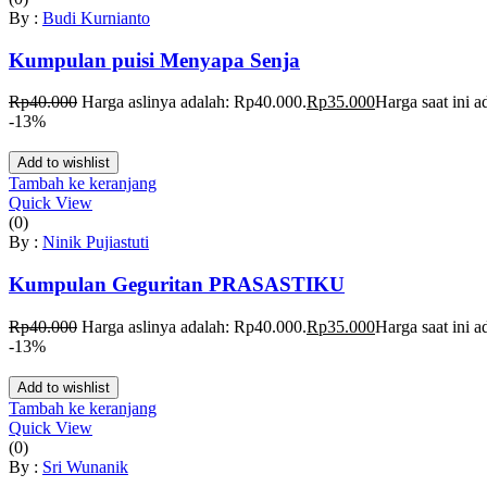
By :
Budi Kurnianto
Kumpulan puisi Menyapa Senja
Rp
40.000
Harga aslinya adalah: Rp40.000.
Rp
35.000
Harga saat ini 
-13%
Add to wishlist
Tambah ke keranjang
Quick View
(0)
By :
Ninik Pujiastuti
Kumpulan Geguritan PRASASTIKU
Rp
40.000
Harga aslinya adalah: Rp40.000.
Rp
35.000
Harga saat ini 
-13%
Add to wishlist
Tambah ke keranjang
Quick View
(0)
By :
Sri Wunanik