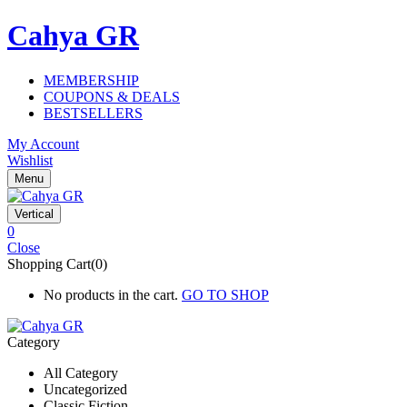
Cahya GR
MEMBERSHIP
COUPONS & DEALS
BESTSELLERS
My Account
Wishlist
Menu
Vertical
0
Close
Shopping Cart(0)
No products in the cart.
GO TO SHOP
Category
All Category
Uncategorized
Classic Fiction