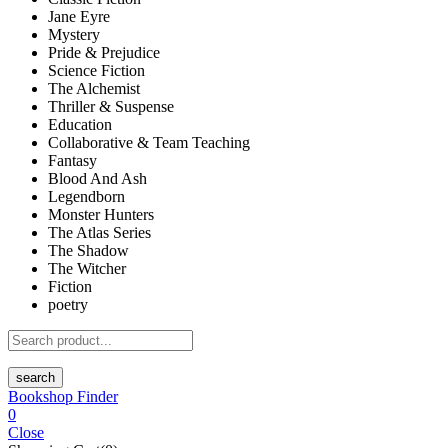
Jane Eyre
Mystery
Pride & Prejudice
Science Fiction
The Alchemist
Thriller & Suspense
Education
Collaborative & Team Teaching
Fantasy
Blood And Ash
Legendborn
Monster Hunters
The Atlas Series
The Shadow
The Witcher
Fiction
poetry
search
Bookshop Finder
0
Close