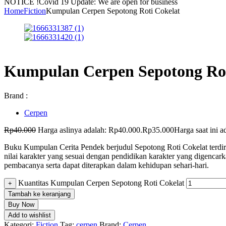
NOTICE !
Covid 19 Update: We are open for business
Home
Fiction
Kumpulan Cerpen Sepotong Roti Cokelat
Kumpulan Cerpen Sepotong Rot
Brand :
Cerpen
Rp
40.000
Harga aslinya adalah: Rp40.000.
Rp
35.000
Harga saat ini 
Buku Kumpulan Cerita Pendek berjudul Sepotong Roti Cokelat terdir
nilai karakter yang sesuai dengan pendidikan karakter yang digencar
pembacanya serta dapat diterapkan dalam kehidupan sehari-hari.
Kuantitas Kumpulan Cerpen Sepotong Roti Cokelat
+
Tambah ke keranjang
Buy Now
Add to wishlist
Kategori:
Fiction
Tag:
cerpen
Brand:
Cerpen