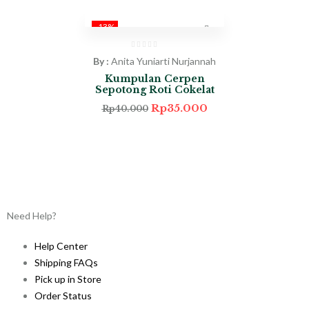
-13%
By :
Anita Yuniarti Nurjannah
Kumpulan Cerpen
Sepotong Roti Cokelat
Rp
35.000
Rp
40.000
Need Help?
Help Center
Shipping FAQs
Pick up in Store
Order Status