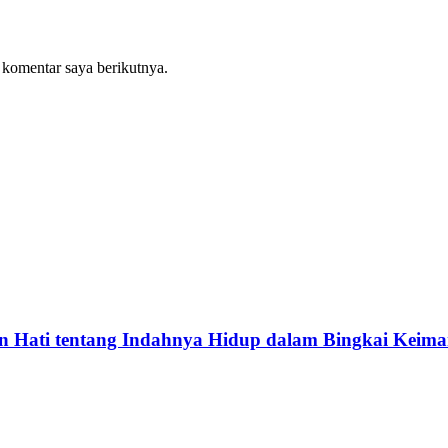
 komentar saya berikutnya.
 Hati tentang Indahnya Hidup dalam Bingkai Keim