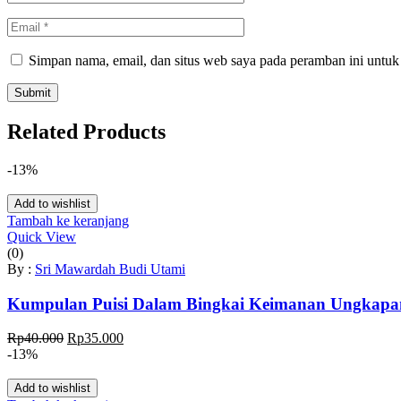
Simpan nama, email, dan situs web saya pada peramban ini untuk
Related Products
-13%
Add to wishlist
Tambah ke keranjang
Quick View
(0)
By :
Sri Mawardah Budi Utami
Kumpulan Puisi Dalam Bingkai Keimanan Ungkapan
Harga
Harga
Rp
40.000
Rp
35.000
aslinya
saat
-13%
adalah:
ini
Rp40.000.
adalah:
Add to wishlist