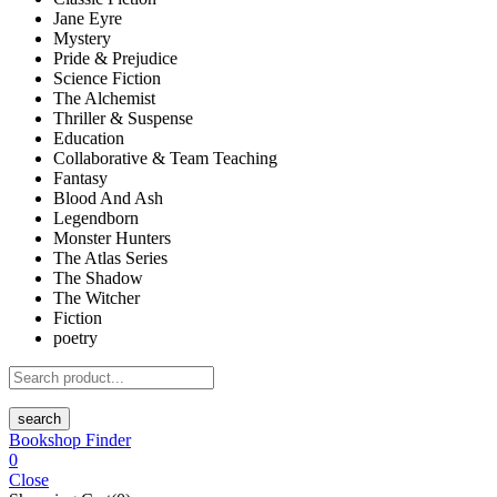
Jane Eyre
Mystery
Pride & Prejudice
Science Fiction
The Alchemist
Thriller & Suspense
Education
Collaborative & Team Teaching
Fantasy
Blood And Ash
Legendborn
Monster Hunters
The Atlas Series
The Shadow
The Witcher
Fiction
poetry
search
Bookshop Finder
0
Close