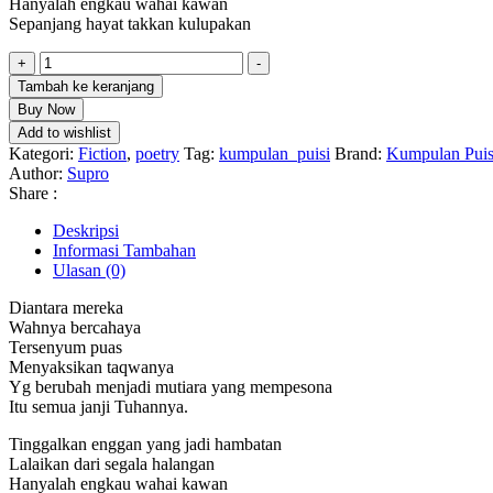
Hanyalah engkau wahai kawan
Sepanjang hayat takkan kulupakan
Kuantitas
+
-
Kumpulan
Tambah ke keranjang
Puisi
Buy Now
Cahaya
Add to wishlist
Kehidupan
Kategori:
Fiction
,
poetry
Tag:
kumpulan_puisi
Brand:
Kumpulan Puis
Author:
Supro
Share :
Deskripsi
Informasi Tambahan
Ulasan (0)
Diantara mereka
Wahnya bercahaya
Tersenyum puas
Menyaksikan taqwanya
Yg berubah menjadi mutiara yang mempesona
Itu semua janji Tuhannya.
Tinggalkan enggan yang jadi hambatan
Lalaikan dari segala halangan
Hanyalah engkau wahai kawan