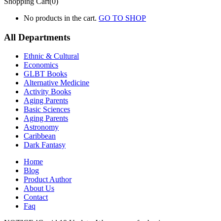
Shopping Cart(0)
No products in the cart.
GO TO SHOP
All Departments
Ethnic & Cultural
Economics
GLBT Books
Alternative Medicine
Activity Books
Aging Parents
Basic Sciences
Aging Parents
Astronomy
Caribbean
Dark Fantasy
Home
Blog
Product Author
About Us
Contact
Faq