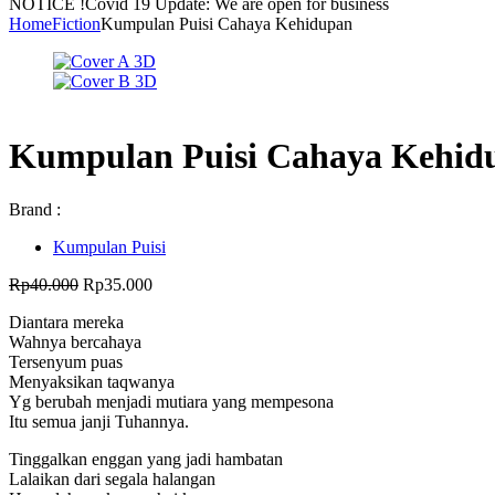
NOTICE !
Covid 19 Update: We are open for business
Home
Fiction
Kumpulan Puisi Cahaya Kehidupan
Kumpulan Puisi Cahaya Kehid
Brand :
Kumpulan Puisi
Harga
Harga
Rp
40.000
Rp
35.000
aslinya
saat
Diantara mereka
adalah:
ini
Wahnya bercahaya
Rp40.000.
adalah:
Tersenyum puas
Rp35.000.
Menyaksikan taqwanya
Yg berubah menjadi mutiara yang mempesona
Itu semua janji Tuhannya.
Tinggalkan enggan yang jadi hambatan
Lalaikan dari segala halangan