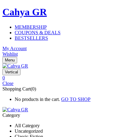
Cahya GR
MEMBERSHIP
COUPONS & DEALS
BESTSELLERS
My Account
Wishlist
Menu
Vertical
0
Close
Shopping Cart(0)
No products in the cart.
GO TO SHOP
Category
All Category
Uncategorized
Classic Fiction