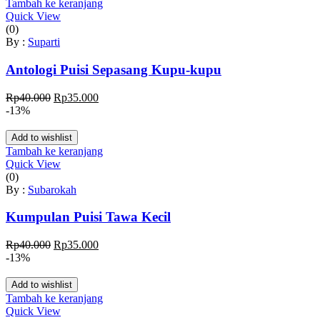
Rp35.000.
Tambah ke keranjang
Quick View
(0)
By :
Suparti
Antologi Puisi Sepasang Kupu-kupu
Harga
Harga
Rp
40.000
Rp
35.000
aslinya
saat
-13%
adalah:
ini
Rp40.000.
adalah:
Add to wishlist
Rp35.000.
Tambah ke keranjang
Quick View
(0)
By :
Subarokah
Kumpulan Puisi Tawa Kecil
Harga
Harga
Rp
40.000
Rp
35.000
aslinya
saat
-13%
adalah:
ini
Rp40.000.
adalah:
Add to wishlist
Rp35.000.
Tambah ke keranjang
Quick View