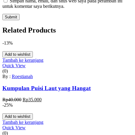
Simpan nama, email, dan situs web saya pada peramban ini
untuk komentar saya berikutnya.
Related Products
-13%
Add to wishlist
Tambah ke keranjang
Quick View
(0)
By :
Roestianah
Kumpulan Puisi Laut yang Hangat
Harga
Harga
Rp
40.000
Rp
35.000
aslinya
saat
-25%
adalah:
ini
Rp40.000.
adalah:
Add to wishlist
Rp35.000.
Tambah ke keranjang
Quick View
(0)