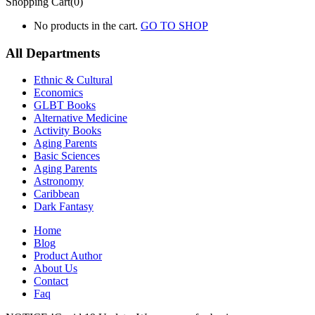
Shopping Cart(0)
No products in the cart.
GO TO SHOP
All Departments
Ethnic & Cultural
Economics
GLBT Books
Alternative Medicine
Activity Books
Aging Parents
Basic Sciences
Aging Parents
Astronomy
Caribbean
Dark Fantasy
Home
Blog
Product Author
About Us
Contact
Faq