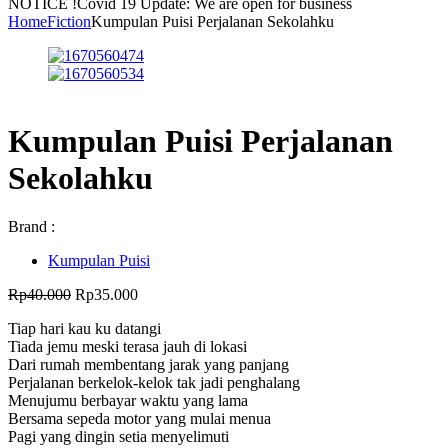
NOTICE !
Covid 19 Update: We are open for business
Home
Fiction
Kumpulan Puisi Perjalanan Sekolahku
Kumpulan Puisi Perjalanan
Sekolahku
Brand :
Kumpulan Puisi
Harga
Harga
Rp
40.000
Rp
35.000
aslinya
saat
Tiap hari kau ku datangi
adalah:
ini
Tiada jemu meski terasa jauh di lokasi
Rp40.000.
adalah:
Dari rumah membentang jarak yang panjang
Rp35.000.
Perjalanan berkelok-kelok tak jadi penghalang
Menujumu berbayar waktu yang lama
Bersama sepeda motor yang mulai menua
Pagi yang dingin setia menyelimuti