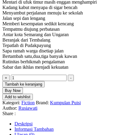
Mentari di ufuk timur masih enggan menghampiri
Kadang kabut menyapa di sigar bencah
Menyambut perjalanan menuju ke sekolah
Jalan sepi dan lengang
Memberi kesempatan sedikit kencang
Tempatmu diujung perbatasan
Antar kota Semarang dan Ungaran
Beranjak dari Tembalang
Tepatlah di Pudakpayung
Sapa ramah warga disetiap jalan
Bertambah satu,dua,tiga banyak kawan
Rutinitas berhikmah pengalaman
Sabar dan ikhlas menjadi kekuatan
Kuantitas
+
-
Kumpulan
Tambah ke keranjang
Puisi
Buy Now
Perjalanan
Add to wishlist
Sekolahku
Kategori:
Fiction
Brand:
Kumpulan Puisi
Author:
Rusiawati
Share :
Deskripsi
Informasi Tambahan
Ulasan (0)