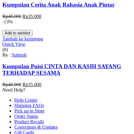
Kumpulan Cerita Anak Rahasia Anak Pintar
Harga
Harga
Rp
40.000
Rp
35.000
aslinya
saat
-13%
adalah:
ini
Rp40.000.
adalah:
Add to wishlist
Rp35.000.
Tambah ke keranjang
Quick View
(0)
By :
Suhiroh
Kumpulan Puisi CINTA DAN KASIH SAYANG
TERHADAP SESAMA
Harga
Harga
Rp
40.000
Rp
35.000
aslinya
saat
Need Help?
adalah:
ini
Help Center
Rp40.000.
adalah:
Shipping FAQs
Rp35.000.
Pick up in Store
Order Status
Product Recalls
Corrections & Updates
Gift Cards