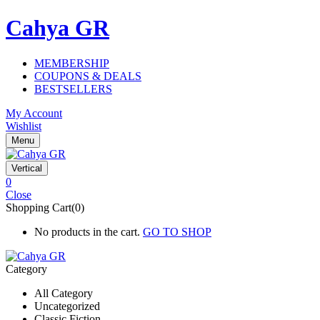
Cahya GR
MEMBERSHIP
COUPONS & DEALS
BESTSELLERS
My Account
Wishlist
Menu
Vertical
0
Close
Shopping Cart(0)
No products in the cart.
GO TO SHOP
Category
All Category
Uncategorized
Classic Fiction