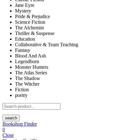
Jane Eyre
Mystery
Pride & Prejudice
Science Fiction
The Alchemist
Thriller & Suspense
Education
Collaborative & Team Teaching
Fantasy
Blood And Ash
Legendborn
Monster Hunters
The Atlas Series
The Shadow
The Witcher
Fiction
poetry
search
Bookshop Finder
0
Close