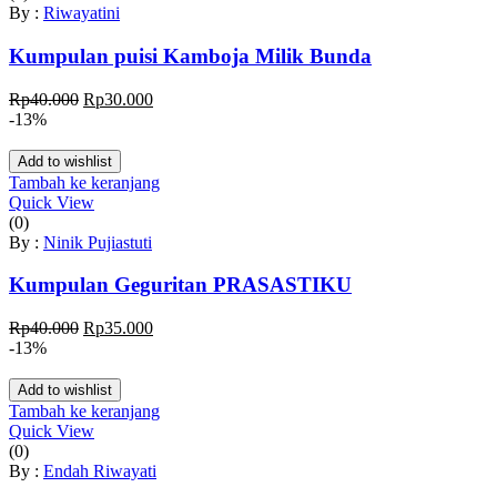
By :
Riwayatini
Kumpulan puisi Kamboja Milik Bunda
Harga
Harga
Rp
40.000
Rp
30.000
aslinya
saat
-13%
adalah:
ini
Rp40.000.
adalah:
Add to wishlist
Rp30.000.
Tambah ke keranjang
Quick View
(0)
By :
Ninik Pujiastuti
Kumpulan Geguritan PRASASTIKU
Harga
Harga
Rp
40.000
Rp
35.000
aslinya
saat
-13%
adalah:
ini
Rp40.000.
adalah:
Add to wishlist
Rp35.000.
Tambah ke keranjang
Quick View
(0)
By :
Endah Riwayati