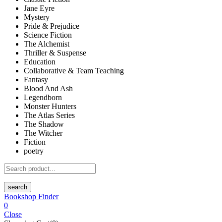
Jane Eyre
Mystery
Pride & Prejudice
Science Fiction
The Alchemist
Thriller & Suspense
Education
Collaborative & Team Teaching
Fantasy
Blood And Ash
Legendborn
Monster Hunters
The Atlas Series
The Shadow
The Witcher
Fiction
poetry
search
Bookshop Finder
0
Close