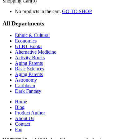
Shopping Cart(0)
No products in the cart.
GO TO SHOP
All Departments
Ethnic & Cultural
Economics
GLBT Books
Alternative Medicine
Activity Books
Aging Parents
Basic Sciences
Aging Parents
Astronomy
Caribbean
Dark Fantasy
Home
Blog
Product Author
About Us
Contact
Faq