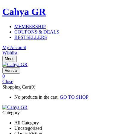
Cahya GR
MEMBERSHIP
COUPONS & DEALS
BESTSELLERS
My Account
Wishlist
Menu
Vertical
0
Close
Shopping Cart(0)
No products in the cart.
GO TO SHOP
Category
All Category
Uncategorized
Classic Fiction