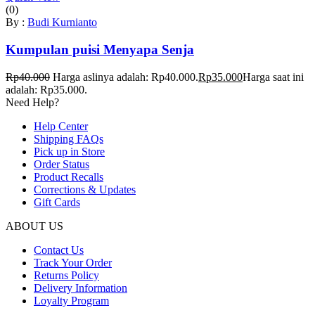
(0)
By :
Budi Kurnianto
Kumpulan puisi Menyapa Senja
Rp
40.000
Harga aslinya adalah: Rp40.000.
Rp
35.000
Harga saat ini
adalah: Rp35.000.
Need Help?
Help Center
Shipping FAQs
Pick up in Store
Order Status
Product Recalls
Corrections & Updates
Gift Cards
ABOUT US
Contact Us
Track Your Order
Returns Policy
Delivery Information
Loyalty Program