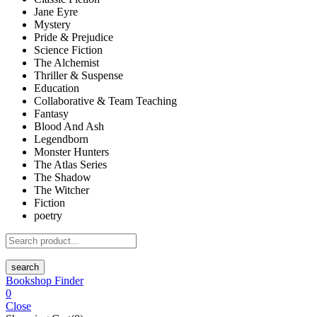
Jane Eyre
Mystery
Pride & Prejudice
Science Fiction
The Alchemist
Thriller & Suspense
Education
Collaborative & Team Teaching
Fantasy
Blood And Ash
Legendborn
Monster Hunters
The Atlas Series
The Shadow
The Witcher
Fiction
poetry
search
Bookshop Finder
0
Close