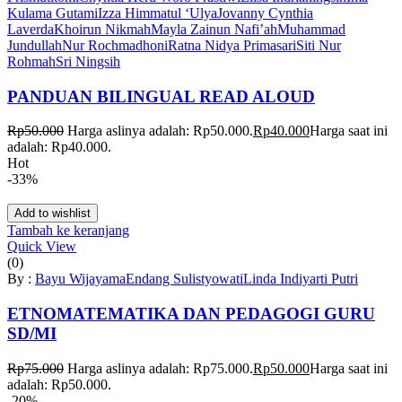
Kulama Gutami
Izza Himmatul ‘Ulya
Jovanny Cynthia
Laverda
Khoirun Nikmah
Mayla Zainun Nafi’ah
Muhammad
Jundullah
Nur Rochmadhoni
Ratna Nidya Primasari
Siti Nur
Rohmah
Sri Ningsih
PANDUAN BILINGUAL READ ALOUD
Rp
50.000
Harga aslinya adalah: Rp50.000.
Rp
40.000
Harga saat ini
adalah: Rp40.000.
Hot
-33%
Add to wishlist
Tambah ke keranjang
Quick View
(0)
By :
Bayu Wijayama
Endang Sulistyowati
Linda Indiyarti Putri
ETNOMATEMATIKA DAN PEDAGOGI GURU
SD/MI
Rp
75.000
Harga aslinya adalah: Rp75.000.
Rp
50.000
Harga saat ini
adalah: Rp50.000.
-20%