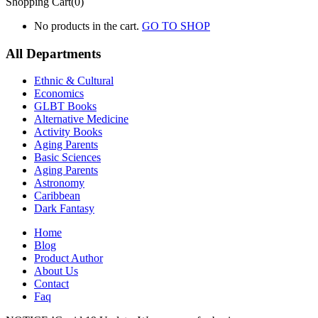
Shopping Cart(0)
No products in the cart.
GO TO SHOP
All Departments
Ethnic & Cultural
Economics
GLBT Books
Alternative Medicine
Activity Books
Aging Parents
Basic Sciences
Aging Parents
Astronomy
Caribbean
Dark Fantasy
Home
Blog
Product Author
About Us
Contact
Faq