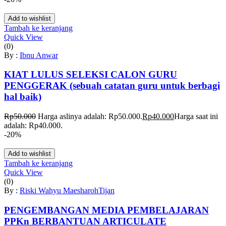
Add to wishlist
Tambah ke keranjang
Quick View
(0)
By :
Ibnu Anwar
KIAT LULUS SELEKSI CALON GURU
PENGGERAK (sebuah catatan guru untuk berbagi
hal baik)
Rp
50.000
Harga aslinya adalah: Rp50.000.
Rp
40.000
Harga saat ini
adalah: Rp40.000.
-20%
Add to wishlist
Tambah ke keranjang
Quick View
(0)
By :
Riski Wahyu Maesharoh
Tijan
PENGEMBANGAN MEDIA PEMBELAJARAN
PPKn BERBANTUAN ARTICULATE