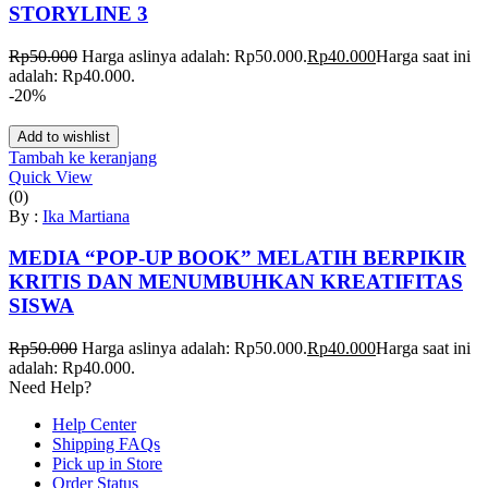
STORYLINE 3
Rp
50.000
Harga aslinya adalah: Rp50.000.
Rp
40.000
Harga saat ini
adalah: Rp40.000.
-20%
Add to wishlist
Tambah ke keranjang
Quick View
(0)
By :
Ika Martiana
MEDIA “POP-UP BOOK” MELATIH BERPIKIR
KRITIS DAN MENUMBUHKAN KREATIFITAS
SISWA
Rp
50.000
Harga aslinya adalah: Rp50.000.
Rp
40.000
Harga saat ini
adalah: Rp40.000.
Need Help?
Help Center
Shipping FAQs
Pick up in Store
Order Status