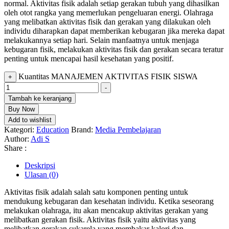
normal. Aktivitas fisik adalah setiap gerakan tubuh yang dihasilkan
oleh otot rangka yang memerlukan pengeluaran energi. Olahraga
yang melibatkan aktivitas fisik dan gerakan yang dilakukan oleh
individu diharapkan dapat memberikan kebugaran jika mereka dapat
melakukannya setiap hari. Selain manfaatnya untuk menjaga
kebugaran fisik, melakukan aktivitas fisik dan gerakan secara teratur
penting untuk mencapai hasil kesehatan yang positif.
Kuantitas MANAJEMEN AKTIVITAS FISIK SISWA
+
-
Tambah ke keranjang
Buy Now
Add to wishlist
Kategori:
Education
Brand:
Media Pembelajaran
Author:
Adi S
Share :
Deskripsi
Ulasan (0)
Aktivitas fisik adalah salah satu komponen penting untuk
mendukung kebugaran dan kesehatan individu. Ketika seseorang
melakukan olahraga, itu akan mencakup aktivitas gerakan yang
melibatkan gerakan fisik. Aktivitas fisik yaitu aktivitas yang
melibatkan gerakan sukarela yang membakar kalori dan