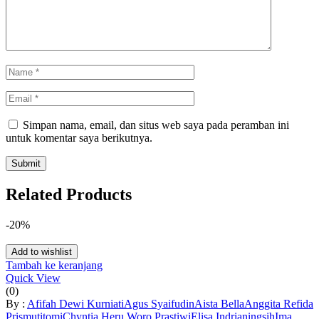
Simpan nama, email, dan situs web saya pada peramban ini
untuk komentar saya berikutnya.
Related Products
-20%
Add to wishlist
Tambah ke keranjang
Quick View
(0)
By :
Afifah Dewi Kurniati
Agus Syaifudin
Aista Bella
Anggita Refida
Prismutitomi
Chyntia Heru Woro Prastiwi
Elisa Indrianingsih
Ima