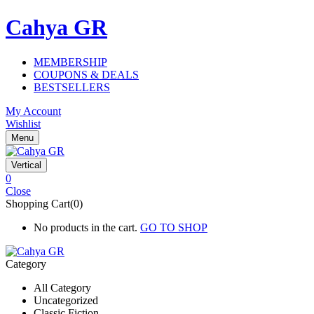
Cahya GR
MEMBERSHIP
COUPONS & DEALS
BESTSELLERS
My Account
Wishlist
Menu
Vertical
0
Close
Shopping Cart(0)
No products in the cart.
GO TO SHOP
Category
All Category
Uncategorized
Classic Fiction