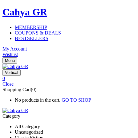
Cahya GR
MEMBERSHIP
COUPONS & DEALS
BESTSELLERS
My Account
Wishlist
Menu
Vertical
0
Close
Shopping Cart(0)
No products in the cart.
GO TO SHOP
Category
All Category
Uncategorized
Classic Fiction