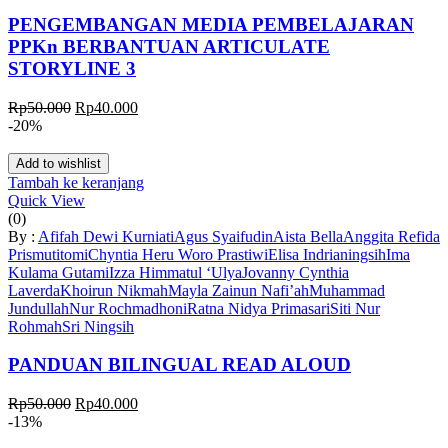
PENGEMBANGAN MEDIA PEMBELAJARAN
PPKn BERBANTUAN ARTICULATE
STORYLINE 3
Harga
Harga
Rp
50.000
Rp
40.000
aslinya
saat
-20%
adalah:
ini
Rp50.000.
adalah:
Add to wishlist
Rp40.000.
Tambah ke keranjang
Quick View
(0)
By :
Afifah Dewi Kurniati
Agus Syaifudin
Aista Bella
Anggita Refida
Prismutitomi
Chyntia Heru Woro Prastiwi
Elisa Indrianingsih
Ima
Kulama Gutami
Izza Himmatul ‘Ulya
Jovanny Cynthia
Laverda
Khoirun Nikmah
Mayla Zainun Nafi’ah
Muhammad
Jundullah
Nur Rochmadhoni
Ratna Nidya Primasari
Siti Nur
Rohmah
Sri Ningsih
PANDUAN BILINGUAL READ ALOUD
Harga
Harga
Rp
50.000
Rp
40.000
aslinya
saat
-13%
adalah:
ini