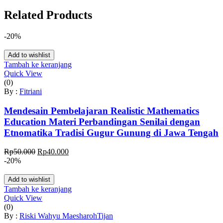
Related Products
-20%
Add to wishlist
Tambah ke keranjang
Quick View
(0)
By :
Fitriani
Mendesain Pembelajaran Realistic Mathematics
Education Materi Perbandingan Senilai dengan
Etnomatika Tradisi Gugur Gunung di Jawa Tengah
Harga
Harga
Rp
50.000
Rp
40.000
aslinya
saat
-20%
adalah:
ini
Rp50.000.
adalah:
Add to wishlist
Rp40.000.
Tambah ke keranjang
Quick View
(0)
By :
Riski Wahyu Maesharoh
Tijan