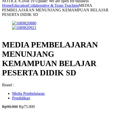
NOTICE !
Covid 19 Update: We are open for business
Home
Education
Collaborative & Team Teaching
MEDIA
PEMBELAJARAN MENUNJANG KEMAMPUAN BELAJAR
PESERTA DIDIK SD
MEDIA PEMBELAJARAN
MENUNJANG
KEMAMPUAN BELAJAR
PESERTA DIDIK SD
Brand :
Media Pembelajaran
Pendidikan
Harga
Harga
Rp
90.000
Rp
75.000
aslinya
saat