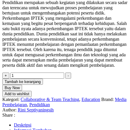
Pendidikan merupakan sebuah kegiatan yang dilakukan secara sadar
adalah:
ini
dan terencana untuk mewujudkan proses pembelajaran yang
Rp90.000.
adalah:
bertujuan untuk mengembangakan potensi peserta didik.
Rp75.000.
Perkembangan IPTEK yang mengalami perkembangan dan
kemajuan yang begitu pesat berpengaruh terhadap kehidupan. Salah
satu bukti nyata adanya perkembangan IPTEK tersebut yaitu dalam
dunia pendidikan. Dunia pendidikan saat ini tidak hanya melakukan
pembelajaran secara konvensional, tetapi adanya perkembangan
IPTEK menuntut pembelajaran dengan pemanfaatan perkembangan
IPTEK tersebut. Oleh karena itu, tenaga pendidik juga dituntut
untuk dapat menguasai perkembangan ilmu dan teknologi yang ada
serta dapat menerapkan media pembelajaran yang dapat membuat
peserta didik aktif dan senang dalam mengikuti pembelajaran.
Kuantitas
+
-
MEDIA
Tambah ke keranjang
PEMBELAJARAN
Buy Now
MENUNJANG
Add to wishlist
KEMAMPUAN
Kategori:
Collaborative & Team Teaching
,
Education
Brand:
Media
BELAJAR
Pembelajaran
,
Pendidikan
PESERTA
Author:
Rini Septiyaningsih
DIDIK
Share :
SD
Deskripsi