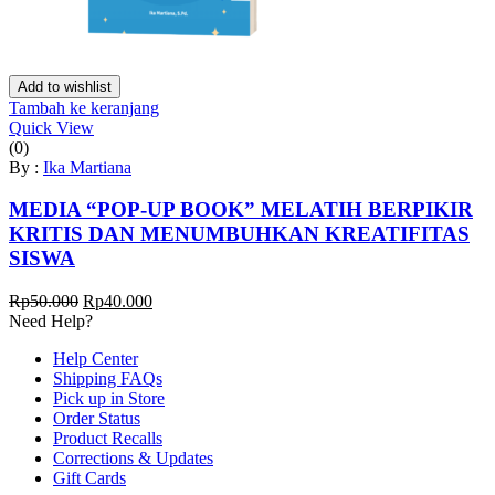
Add to wishlist
Tambah ke keranjang
Quick View
(0)
By :
Ika Martiana
MEDIA “POP-UP BOOK” MELATIH BERPIKIR
KRITIS DAN MENUMBUHKAN KREATIFITAS
SISWA
Harga
Harga
Rp
50.000
Rp
40.000
aslinya
saat
Need Help?
adalah:
ini
Help Center
Rp50.000.
adalah:
Shipping FAQs
Rp40.000.
Pick up in Store
Order Status
Product Recalls
Corrections & Updates
Gift Cards