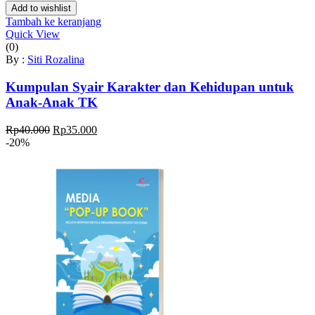
Rp50.000.
adalah:
Add to wishlist
Rp40.000.
Tambah ke keranjang
Quick View
(0)
By :
Siti Rozalina
Kumpulan Syair Karakter dan Kehidupan untuk
Anak-Anak TK
Harga
Harga
Rp
40.000
Rp
35.000
aslinya
saat
-20%
adalah:
ini
Rp40.000.
adalah:
Rp35.000.