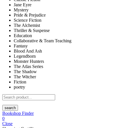
Jane Eyre
Mystery
Pride & Prejudice
Science Fiction
The Alchemist
Thriller & Suspense
Education
Collaborative & Team Teaching
Fantasy
Blood And Ash
Legendborn
Monster Hunters
The Atlas Series
The Shadow
The Witcher
Fiction
poetry
search
Bookshop Finder
0
Close