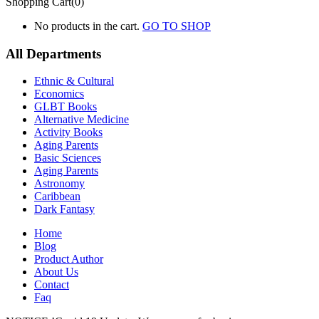
Shopping Cart(0)
No products in the cart.
GO TO SHOP
All Departments
Ethnic & Cultural
Economics
GLBT Books
Alternative Medicine
Activity Books
Aging Parents
Basic Sciences
Aging Parents
Astronomy
Caribbean
Dark Fantasy
Home
Blog
Product Author
About Us
Contact
Faq