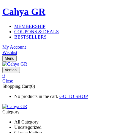
Cahya GR
MEMBERSHIP
COUPONS & DEALS
BESTSELLERS
My Account
Wishlist
Menu
Vertical
0
Close
Shopping Cart(0)
No products in the cart.
GO TO SHOP
Category
All Category
Uncategorized
Classic Fiction