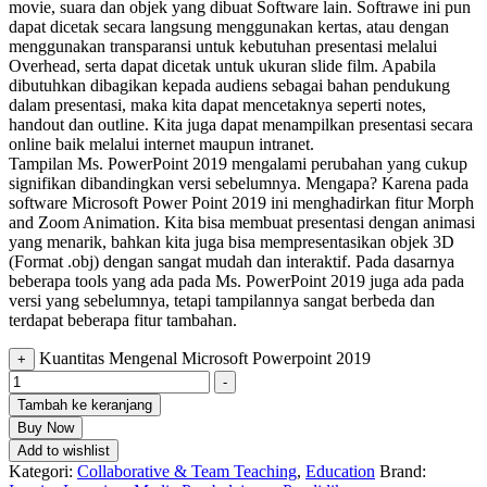
movie, suara dan objek yang dibuat Software lain. Softrawe ini pun
dapat dicetak secara langsung menggunakan kertas, atau dengan
menggunakan transparansi untuk kebutuhan presentasi melalui
Overhead, serta dapat dicetak untuk ukuran slide film. Apabila
dibutuhkan dibagikan kepada audiens sebagai bahan pendukung
dalam presentasi, maka kita dapat mencetaknya seperti notes,
handout dan outline. Kita juga dapat menampilkan presentasi secara
online baik melalui internet maupun intranet.
Tampilan Ms. PowerPoint 2019 mengalami perubahan yang cukup
signifikan dibandingkan versi sebelumnya. Mengapa? Karena pada
software Microsoft Power Point 2019 ini menghadirkan fitur Morph
and Zoom Animation. Kita bisa membuat presentasi dengan animasi
yang menarik, bahkan kita juga bisa mempresentasikan objek 3D
(Format .obj) dengan sangat mudah dan interaktif. Pada dasarnya
beberapa tools yang ada pada Ms. PowerPoint 2019 juga ada pada
versi yang sebelumnya, tetapi tampilannya sangat berbeda dan
terdapat beberapa fitur tambahan.
Kuantitas Mengenal Microsoft Powerpoint 2019
+
-
Tambah ke keranjang
Buy Now
Add to wishlist
Kategori:
Collaborative & Team Teaching
,
Education
Brand: