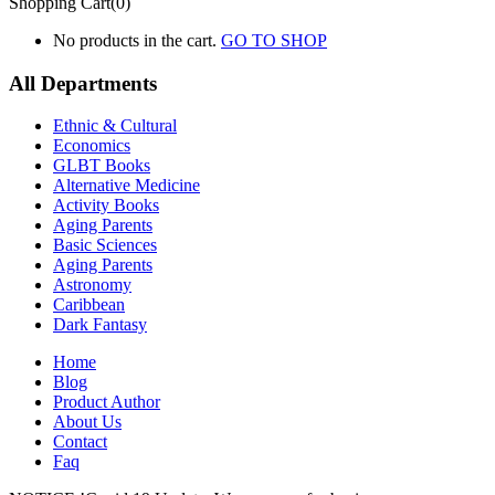
Shopping Cart(0)
No products in the cart.
GO TO SHOP
All Departments
Ethnic & Cultural
Economics
GLBT Books
Alternative Medicine
Activity Books
Aging Parents
Basic Sciences
Aging Parents
Astronomy
Caribbean
Dark Fantasy
Home
Blog
Product Author
About Us
Contact
Faq