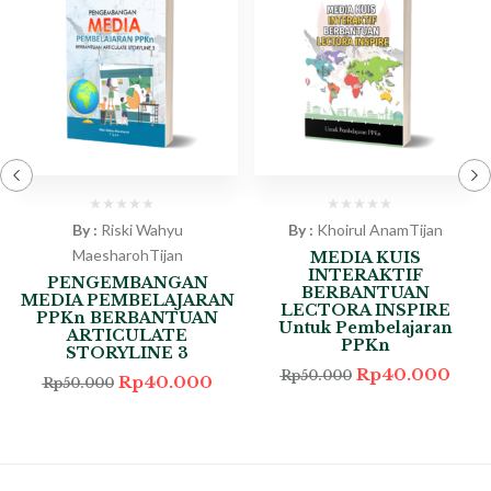
By :
Riski Wahyu
By :
Khoirul Anam
Tijan
Maesharoh
Tijan
MEDIA KUIS
INTERAKTIF
PENGEMBANGAN
BERBANTUAN
MEDIA PEMBELAJARAN
LECTORA INSPIRE
PPKn BERBANTUAN
Untuk Pembelajaran
ARTICULATE
PPKn
STORYLINE 3
Rp
40.000
Rp
50.000
Rp
40.000
Rp
50.000