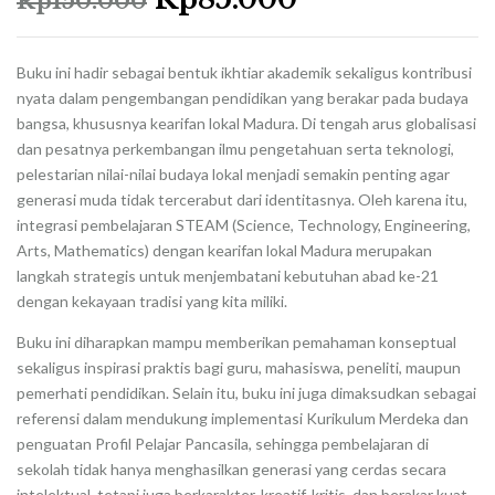
Rp
150.000
Buku ini hadir sebagai bentuk ikhtiar akademik sekaligus kontribusi
nyata dalam pengembangan pendidikan yang berakar pada budaya
bangsa, khususnya kearifan lokal Madura. Di tengah arus globalisasi
dan pesatnya perkembangan ilmu pengetahuan serta teknologi,
pelestarian nilai-nilai budaya lokal menjadi semakin penting agar
generasi muda tidak tercerabut dari identitasnya. Oleh karena itu,
integrasi pembelajaran STEAM (Science, Technology, Engineering,
Arts, Mathematics) dengan kearifan lokal Madura merupakan
langkah strategis untuk menjembatani kebutuhan abad ke-21
dengan kekayaan tradisi yang kita miliki.
Buku ini diharapkan mampu memberikan pemahaman konseptual
sekaligus inspirasi praktis bagi guru, mahasiswa, peneliti, maupun
pemerhati pendidikan. Selain itu, buku ini juga dimaksudkan sebagai
referensi dalam mendukung implementasi Kurikulum Merdeka dan
penguatan Profil Pelajar Pancasila, sehingga pembelajaran di
sekolah tidak hanya menghasilkan generasi yang cerdas secara
intelektual, tetapi juga berkarakter, kreatif, kritis, dan berakar kuat