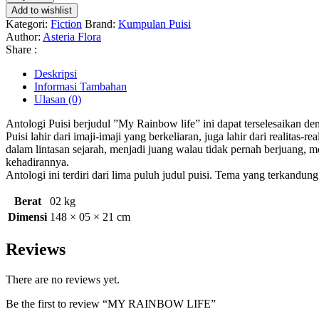
Add to wishlist
Kategori:
Fiction
Brand:
Kumpulan Puisi
Author:
Asteria Flora
Share :
Deskripsi
Informasi Tambahan
Ulasan (0)
Antologi Puisi berjudul ”My Rainbow life” ini dapat terselesaikan de
Puisi lahir dari imaji-imaji yang berkeliaran, juga lahir dari realita
dalam lintasan sejarah, menjadi juang walau tidak pernah berjuang, 
kehadirannya.
Antologi ini terdiri dari lima puluh judul puisi. Tema yang terkandu
Berat
02 kg
Dimensi
148 × 05 × 21 cm
Reviews
There are no reviews yet.
Be the first to review “MY RAINBOW LIFE”