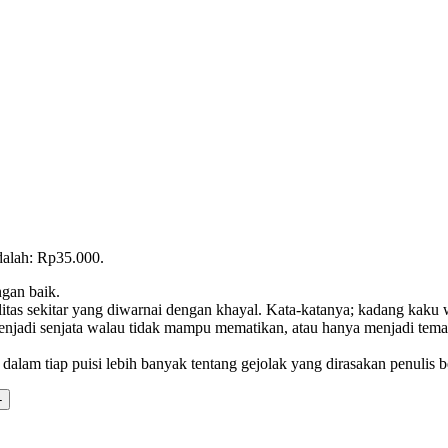
adalah: Rp35.000.
ngan baik.
s-realitas sekitar yang diwarnai dengan khayal. Kata-katanya; kadang kaku
menjadi senjata walau tidak mampu mematikan, atau hanya menjadi teman
ng dalam tiap puisi lebih banyak tentang gejolak yang dirasakan penul
-