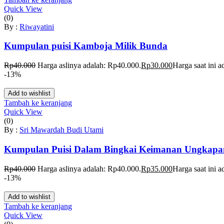
Quick View
(0)
By :
Riwayatini
Kumpulan puisi Kamboja Milik Bunda
Rp
40.000
Harga aslinya adalah: Rp40.000.
Rp
30.000
Harga saat ini 
-13%
Add to wishlist
Tambah ke keranjang
Quick View
(0)
By :
Sri Mawardah Budi Utami
Kumpulan Puisi Dalam Bingkai Keimanan Ungkapan
Rp
40.000
Harga aslinya adalah: Rp40.000.
Rp
35.000
Harga saat ini 
-13%
Add to wishlist
Tambah ke keranjang
Quick View