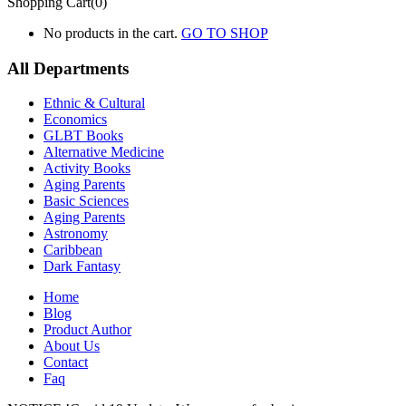
Shopping Cart(0)
No products in the cart.
GO TO SHOP
All Departments
Ethnic & Cultural
Economics
GLBT Books
Alternative Medicine
Activity Books
Aging Parents
Basic Sciences
Aging Parents
Astronomy
Caribbean
Dark Fantasy
Home
Blog
Product Author
About Us
Contact
Faq