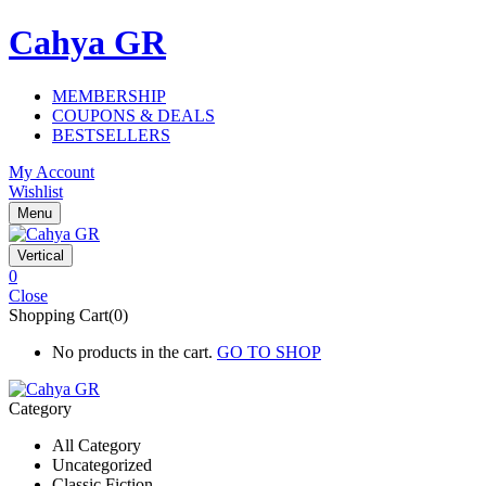
Cahya GR
MEMBERSHIP
COUPONS & DEALS
BESTSELLERS
My Account
Wishlist
Menu
Vertical
0
Close
Shopping Cart(0)
No products in the cart.
GO TO SHOP
Category
All Category
Uncategorized
Classic Fiction