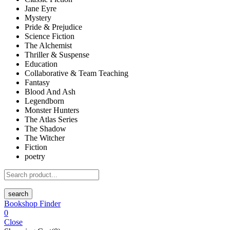
Jane Eyre
Mystery
Pride & Prejudice
Science Fiction
The Alchemist
Thriller & Suspense
Education
Collaborative & Team Teaching
Fantasy
Blood And Ash
Legendborn
Monster Hunters
The Atlas Series
The Shadow
The Witcher
Fiction
poetry
search
Bookshop Finder
0
Close