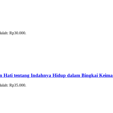
adalah: Rp30.000.
 Hati tentang Indahnya Hidup dalam Bingkai Keim
adalah: Rp35.000.