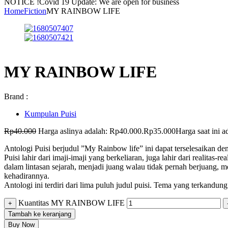
NOTICE !
Covid 19 Update: We are open for business
Home
Fiction
MY RAINBOW LIFE
MY RAINBOW LIFE
Brand :
Kumpulan Puisi
Rp
40.000
Harga aslinya adalah: Rp40.000.
Rp
35.000
Harga saat ini 
Antologi Puisi berjudul ”My Rainbow life” ini dapat terselesaikan de
Puisi lahir dari imaji-imaji yang berkeliaran, juga lahir dari realita
dalam lintasan sejarah, menjadi juang walau tidak pernah berjuang, 
kehadirannya.
Antologi ini terdiri dari lima puluh judul puisi. Tema yang terkandu
Kuantitas MY RAINBOW LIFE
+
Tambah ke keranjang
Buy Now