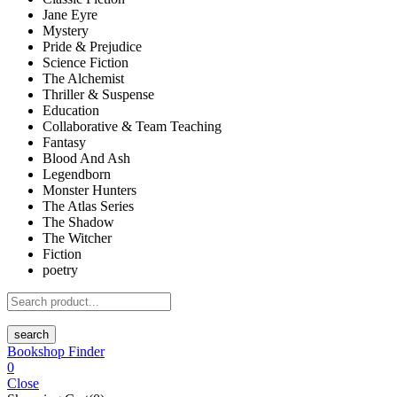
Jane Eyre
Mystery
Pride & Prejudice
Science Fiction
The Alchemist
Thriller & Suspense
Education
Collaborative & Team Teaching
Fantasy
Blood And Ash
Legendborn
Monster Hunters
The Atlas Series
The Shadow
The Witcher
Fiction
poetry
search
Bookshop Finder
0
Close