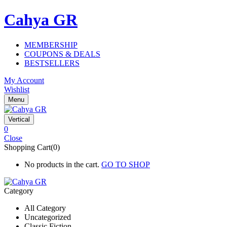
Cahya GR
MEMBERSHIP
COUPONS & DEALS
BESTSELLERS
My Account
Wishlist
Menu
Vertical
0
Close
Shopping Cart(0)
No products in the cart.
GO TO SHOP
Category
All Category
Uncategorized
Classic Fiction