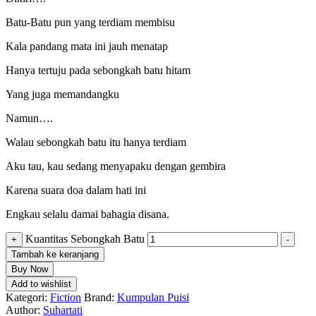
Batu-Batu pun yang terdiam membisu
Kala pandang mata ini jauh menatap
Hanya tertuju pada sebongkah batu hitam
Yang juga memandangku
Namun….
Walau sebongkah batu itu hanya terdiam
Aku tau, kau sedang menyapaku dengan gembira
Karena suara doa dalam hati ini
Engkau selalu damai bahagia disana.
Kuantitas Sebongkah Batu
+
-
Tambah ke keranjang
Buy Now
Add to wishlist
Kategori:
Fiction
Brand:
Kumpulan Puisi
Author:
Suhartati