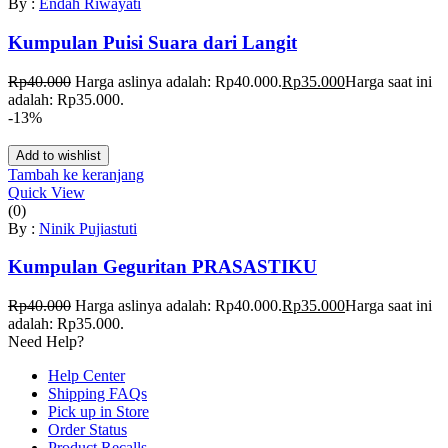
By :
Endah Riwayati
Kumpulan Puisi Suara dari Langit
Rp
40.000
Harga aslinya adalah: Rp40.000.
Rp
35.000
Harga saat ini
adalah: Rp35.000.
-13%
Add to wishlist
Tambah ke keranjang
Quick View
(0)
By :
Ninik Pujiastuti
Kumpulan Geguritan PRASASTIKU
Rp
40.000
Harga aslinya adalah: Rp40.000.
Rp
35.000
Harga saat ini
adalah: Rp35.000.
Need Help?
Help Center
Shipping FAQs
Pick up in Store
Order Status
Product Recalls