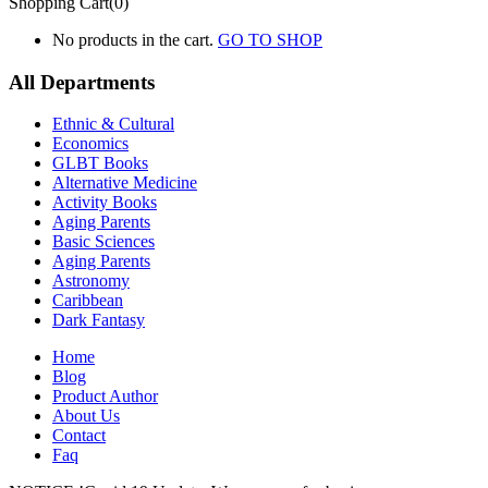
Shopping Cart(0)
No products in the cart.
GO TO SHOP
All Departments
Ethnic & Cultural
Economics
GLBT Books
Alternative Medicine
Activity Books
Aging Parents
Basic Sciences
Aging Parents
Astronomy
Caribbean
Dark Fantasy
Home
Blog
Product Author
About Us
Contact
Faq