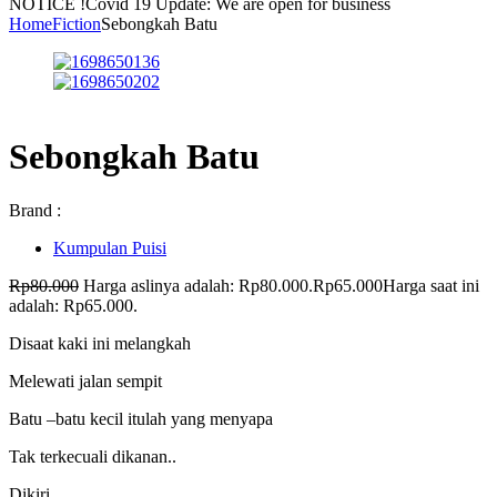
NOTICE !
Covid 19 Update: We are open for business
Home
Fiction
Sebongkah Batu
Sebongkah Batu
Brand :
Kumpulan Puisi
Rp
80.000
Harga aslinya adalah: Rp80.000.
Rp
65.000
Harga saat ini
adalah: Rp65.000.
Disaat kaki ini melangkah
Melewati jalan sempit
Batu –batu kecil itulah yang menyapa
Tak terkecuali dikanan..
Dikiri….