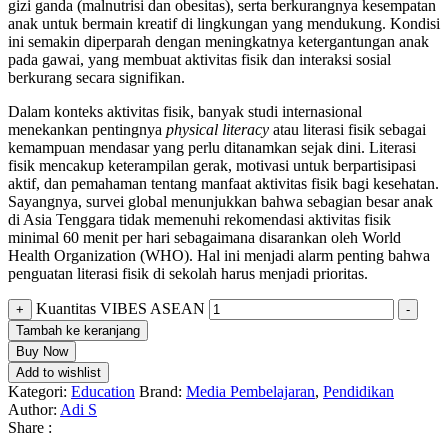
gizi ganda (malnutrisi dan obesitas), serta berkurangnya kesempatan
anak untuk bermain kreatif di lingkungan yang mendukung. Kondisi
ini semakin diperparah dengan meningkatnya ketergantungan anak
pada gawai, yang membuat aktivitas fisik dan interaksi sosial
berkurang secara signifikan.
Dalam konteks aktivitas fisik, banyak studi internasional
menekankan pentingnya
physical literacy
atau literasi fisik sebagai
kemampuan mendasar yang perlu ditanamkan sejak dini. Literasi
fisik mencakup keterampilan gerak, motivasi untuk berpartisipasi
aktif, dan pemahaman tentang manfaat aktivitas fisik bagi kesehatan.
Sayangnya, survei global menunjukkan bahwa sebagian besar anak
di Asia Tenggara tidak memenuhi rekomendasi aktivitas fisik
minimal 60 menit per hari sebagaimana disarankan oleh World
Health Organization (WHO). Hal ini menjadi alarm penting bahwa
penguatan literasi fisik di sekolah harus menjadi prioritas.
Kuantitas VIBES ASEAN
+
-
Tambah ke keranjang
Buy Now
Add to wishlist
Kategori:
Education
Brand:
Media Pembelajaran
,
Pendidikan
Author:
Adi S
Share :