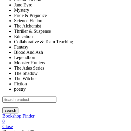
Jane Eyre
Mystery
Pride & Prejudice
Science Fiction
The Alchemist
Thriller & Suspense
Education
Collaborative & Team Teaching
Fantasy
Blood And Ash
Legendborn
Monster Hunters
The Atlas Series
The Shadow
The Witcher
Fiction
poetry
search
Bookshop Finder
0
Close