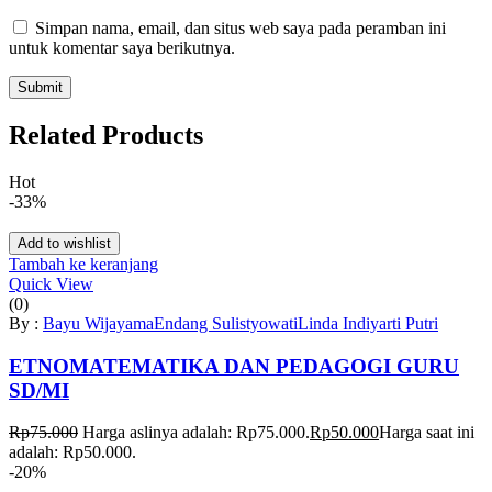
Simpan nama, email, dan situs web saya pada peramban ini
untuk komentar saya berikutnya.
Related Products
Hot
-33%
Add to wishlist
Tambah ke keranjang
Quick View
(0)
By :
Bayu Wijayama
Endang Sulistyowati
Linda Indiyarti Putri
ETNOMATEMATIKA DAN PEDAGOGI GURU
SD/MI
Rp
75.000
Harga aslinya adalah: Rp75.000.
Rp
50.000
Harga saat ini
adalah: Rp50.000.
-20%