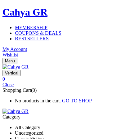
Cahya GR
MEMBERSHIP
COUPONS & DEALS
BESTSELLERS
My Account
Wishlist
Menu
Vertical
0
Close
Shopping Cart(0)
No products in the cart.
GO TO SHOP
Category
All Category
Uncategorized
Classic Fiction