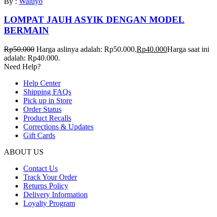
By :
Waluyo
LOMPAT JAUH ASYIK DENGAN MODEL
BERMAIN
Rp
50.000
Harga aslinya adalah: Rp50.000.
Rp
40.000
Harga saat ini
adalah: Rp40.000.
Need Help?
Help Center
Shipping FAQs
Pick up in Store
Order Status
Product Recalls
Corrections & Updates
Gift Cards
ABOUT US
Contact Us
Track Your Order
Returns Policy
Delivery Information
Loyalty Program