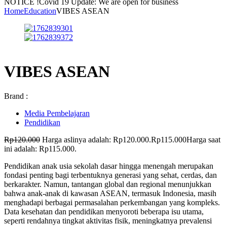
NOTICE !
Covid 19 Update: We are open for business
Home
Education
VIBES ASEAN
VIBES ASEAN
Brand :
Media Pembelajaran
Pendidikan
Rp
120.000
Harga aslinya adalah: Rp120.000.
Rp
115.000
Harga saat
ini adalah: Rp115.000.
Pendidikan anak usia sekolah dasar hingga menengah merupakan
fondasi penting bagi terbentuknya generasi yang sehat, cerdas, dan
berkarakter. Namun, tantangan global dan regional menunjukkan
bahwa anak-anak di kawasan ASEAN, termasuk Indonesia, masih
menghadapi berbagai permasalahan perkembangan yang kompleks.
Data kesehatan dan pendidikan menyoroti beberapa isu utama,
seperti rendahnya tingkat aktivitas fisik, meningkatnya prevalensi