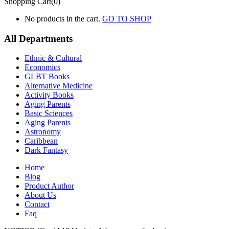
Shopping Cart(0)
No products in the cart.
GO TO SHOP
All Departments
Ethnic & Cultural
Economics
GLBT Books
Alternative Medicine
Activity Books
Aging Parents
Basic Sciences
Aging Parents
Astronomy
Caribbean
Dark Fantasy
Home
Blog
Product Author
About Us
Contact
Faq