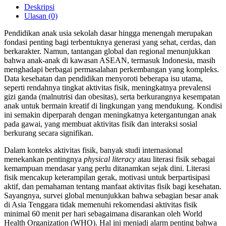
Deskripsi
Ulasan (0)
Pendidikan anak usia sekolah dasar hingga menengah merupakan
fondasi penting bagi terbentuknya generasi yang sehat, cerdas, dan
berkarakter. Namun, tantangan global dan regional menunjukkan
bahwa anak-anak di kawasan ASEAN, termasuk Indonesia, masih
menghadapi berbagai permasalahan perkembangan yang kompleks.
Data kesehatan dan pendidikan menyoroti beberapa isu utama,
seperti rendahnya tingkat aktivitas fisik, meningkatnya prevalensi
gizi ganda (malnutrisi dan obesitas), serta berkurangnya kesempatan
anak untuk bermain kreatif di lingkungan yang mendukung. Kondisi
ini semakin diperparah dengan meningkatnya ketergantungan anak
pada gawai, yang membuat aktivitas fisik dan interaksi sosial
berkurang secara signifikan.
Dalam konteks aktivitas fisik, banyak studi internasional
menekankan pentingnya
physical literacy
atau literasi fisik sebagai
kemampuan mendasar yang perlu ditanamkan sejak dini. Literasi
fisik mencakup keterampilan gerak, motivasi untuk berpartisipasi
aktif, dan pemahaman tentang manfaat aktivitas fisik bagi kesehatan.
Sayangnya, survei global menunjukkan bahwa sebagian besar anak
di Asia Tenggara tidak memenuhi rekomendasi aktivitas fisik
minimal 60 menit per hari sebagaimana disarankan oleh World
Health Organization (WHO). Hal ini menjadi alarm penting bahwa