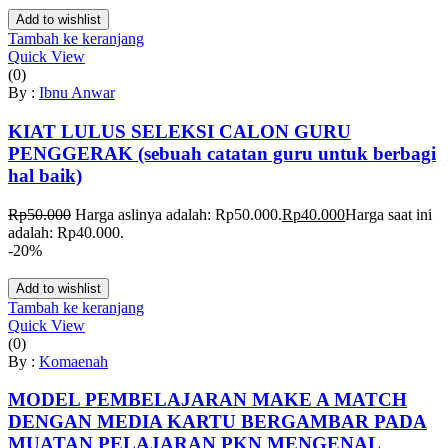
Add to wishlist
Tambah ke keranjang
Quick View
(0)
By :
Ibnu Anwar
KIAT LULUS SELEKSI CALON GURU
PENGGERAK (sebuah catatan guru untuk berbagi
hal baik)
Rp
50.000
Harga aslinya adalah: Rp50.000.
Rp
40.000
Harga saat ini
adalah: Rp40.000.
-20%
Add to wishlist
Tambah ke keranjang
Quick View
(0)
By :
Komaenah
MODEL PEMBELAJARAN MAKE A MATCH
DENGAN MEDIA KARTU BERGAMBAR PADA
MUATAN PELAJARAN PKN MENGENAL