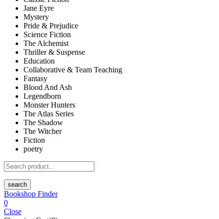
Jane Eyre
Mystery
Pride & Prejudice
Science Fiction
The Alchemist
Thriller & Suspense
Education
Collaborative & Team Teaching
Fantasy
Blood And Ash
Legendborn
Monster Hunters
The Atlas Series
The Shadow
The Witcher
Fiction
poetry
search
Bookshop Finder
0
Close