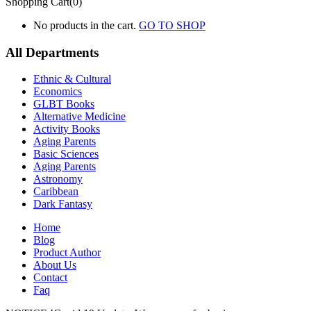
Shopping Cart(0)
No products in the cart.
GO TO SHOP
All Departments
Ethnic & Cultural
Economics
GLBT Books
Alternative Medicine
Activity Books
Aging Parents
Basic Sciences
Aging Parents
Astronomy
Caribbean
Dark Fantasy
Home
Blog
Product Author
About Us
Contact
Faq