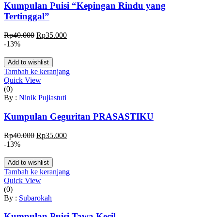
Kumpulan Puisi “Kepingan Rindu yang
Tertinggal”
Harga
Harga
Rp
40.000
Rp
35.000
aslinya
saat
-13%
adalah:
ini
Rp40.000.
adalah:
Add to wishlist
Rp35.000.
Tambah ke keranjang
Quick View
(0)
By :
Ninik Pujiastuti
Kumpulan Geguritan PRASASTIKU
Harga
Harga
Rp
40.000
Rp
35.000
aslinya
saat
-13%
adalah:
ini
Rp40.000.
adalah:
Add to wishlist
Rp35.000.
Tambah ke keranjang
Quick View
(0)
By :
Subarokah
Kumpulan Puisi Tawa Kecil