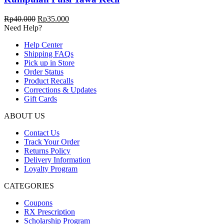
Harga
Harga
Rp
40.000
Rp
35.000
aslinya
saat
Need Help?
adalah:
ini
Help Center
Rp40.000.
adalah:
Shipping FAQs
Rp35.000.
Pick up in Store
Order Status
Product Recalls
Corrections & Updates
Gift Cards
ABOUT US
Contact Us
Track Your Order
Returns Policy
Delivery Information
Loyalty Program
CATEGORIES
Coupons
RX Prescription
Scholarship Program