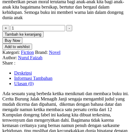
memberikan pesan moral terutama bagi anak-anak kita bagi anak-
anak kita bagaimana bersikap, bertutur dan bergaul dalam
kehidupan. Semoga buku ini memberi warna lain dalam dongeng
dunia anak
Kuantitas
+
-
Burung
Tambah ke keranjang
Jalak
Buy Now
Menagih
Add to wishlist
Janji
Kategori:
Fiction
Brand:
Novel
Author:
Nurul Faizah
Share :
Deskripsi
Informasi Tambahan
Ulasan (0)
Ada sesuatu yang berbeda ketika menikmati dan membaca buku ini.
Cerita Burung Jalak Menagih Janji sengaja mengambil judul yang
mudah dicerna dan dipahami, dikemas dengan bahasa datar dan
mengalir namun ketika membaca satu persatu cerita dari 12
Kumpulan dongeng fabel ini kadang kita dibuat terkesima,
terswenyum dan mengeryitkan dahi. Bagimana tidak karena
kemasan ceritanya yang bernas namun penuh dengan sarkasme
kehidupan, tipu muslihat dan kecongkakkan dunia binatang dengan