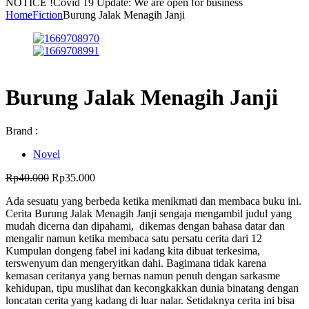
NOTICE !
Covid 19 Update: We are open for business
Home
Fiction
Burung Jalak Menagih Janji
Burung Jalak Menagih Janji
Brand :
Novel
Harga
Harga
Rp
40.000
Rp
35.000
aslinya
saat
Ada sesuatu yang berbeda ketika menikmati dan membaca buku ini.
adalah:
ini
Cerita Burung Jalak Menagih Janji sengaja mengambil judul yang
Rp40.000.
adalah:
mudah dicerna dan dipahami, dikemas dengan bahasa datar dan
Rp35.000.
mengalir namun ketika membaca satu persatu cerita dari 12
Kumpulan dongeng fabel ini kadang kita dibuat terkesima,
terswenyum dan mengeryitkan dahi. Bagimana tidak karena
kemasan ceritanya yang bernas namun penuh dengan sarkasme
kehidupan, tipu muslihat dan kecongkakkan dunia binatang dengan
loncatan cerita yang kadang di luar nalar. Setidaknya cerita ini bisa