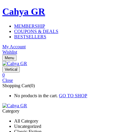
Cahya GR
MEMBERSHIP
COUPONS & DEALS
BESTSELLERS
My Account
Wishlist
Menu
Vertical
0
Close
Shopping Cart(0)
No products in the cart.
GO TO SHOP
Category
All Category
Uncategorized
Classic Fiction