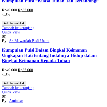
Kumpulan Puisi “Kuasa Tuhan Tak Tertandingi”
Harga
Harga
Rp
40.000
Rp
35.000
aslinya
saat
-13%
adalah:
ini
Rp40.000.
adalah:
Add to wishlist
Rp35.000.
Tambah ke keranjang
Quick View
(0)
By :
Sri Mawardah Budi Utami
Kumpulan Puisi Dalam Bingkai Keimanan
Ungkapan Hati tentang Indahnya Hidup dalam
Bingkai Keimanan Kepada Tuhan
Harga
Harga
Rp
40.000
Rp
35.000
aslinya
saat
-13%
adalah:
ini
Rp40.000.
adalah:
Add to wishlist
Rp35.000.
Tambah ke keranjang
Quick View
(0)
By :
Aminisar