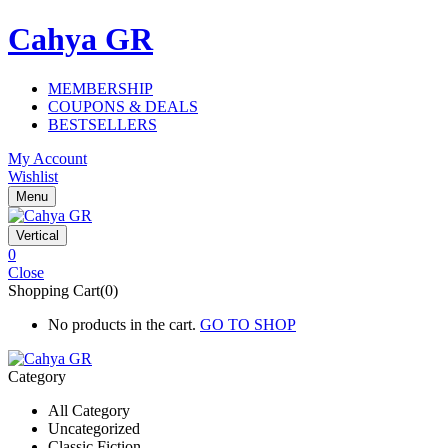
Cahya GR
MEMBERSHIP
COUPONS & DEALS
BESTSELLERS
My Account
Wishlist
Menu
Vertical
0
Close
Shopping Cart(0)
No products in the cart.
GO TO SHOP
Category
All Category
Uncategorized
Classic Fiction