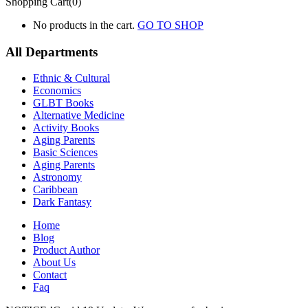
Shopping Cart(0)
No products in the cart.
GO TO SHOP
All Departments
Ethnic & Cultural
Economics
GLBT Books
Alternative Medicine
Activity Books
Aging Parents
Basic Sciences
Aging Parents
Astronomy
Caribbean
Dark Fantasy
Home
Blog
Product Author
About Us
Contact
Faq