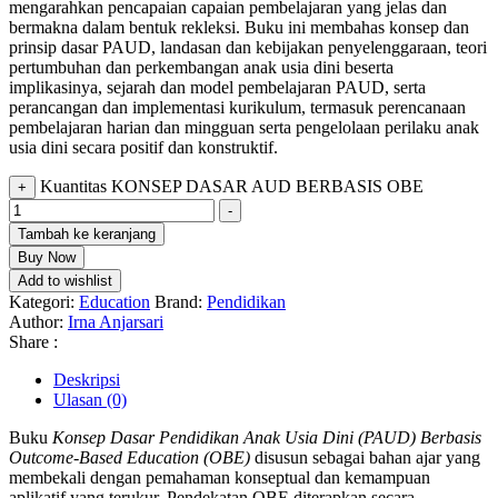
mengarahkan pencapaian capaian pembelajaran yang jelas dan
bermakna dalam bentuk rekleksi. Buku ini membahas konsep dan
prinsip dasar PAUD, landasan dan kebijakan penyelenggaraan, teori
pertumbuhan dan perkembangan anak usia dini beserta
implikasinya, sejarah dan model pembelajaran PAUD, serta
perancangan dan implementasi kurikulum, termasuk perencanaan
pembelajaran harian dan mingguan serta pengelolaan perilaku anak
usia dini secara positif dan konstruktif.
Kuantitas KONSEP DASAR AUD BERBASIS OBE
+
-
Tambah ke keranjang
Buy Now
Add to wishlist
Kategori:
Education
Brand:
Pendidikan
Author:
Irna Anjarsari
Share :
Deskripsi
Ulasan (0)
Buku
Konsep Dasar Pendidikan Anak Usia Dini (PAUD) Berbasis
Outcome-Based Education (OBE)
disusun sebagai bahan ajar yang
membekali dengan pemahaman konseptual dan kemampuan
aplikatif yang terukur. Pendekatan OBE diterapkan secara