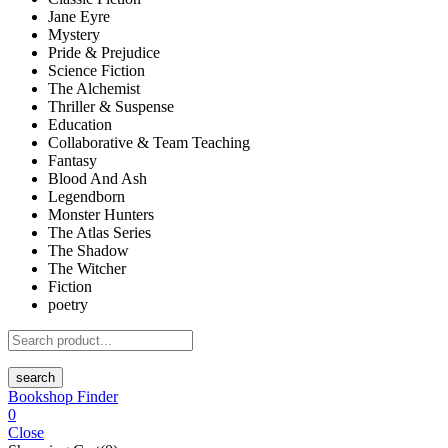
Jane Eyre
Mystery
Pride & Prejudice
Science Fiction
The Alchemist
Thriller & Suspense
Education
Collaborative & Team Teaching
Fantasy
Blood And Ash
Legendborn
Monster Hunters
The Atlas Series
The Shadow
The Witcher
Fiction
poetry
search
Bookshop Finder
0
Close