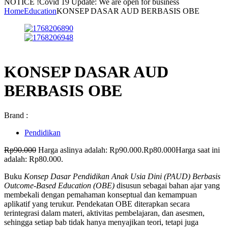
NOTICE !
Covid 19 Update: We are open for business
Home
Education
KONSEP DASAR AUD BERBASIS OBE
KONSEP DASAR AUD
BERBASIS OBE
Brand :
Pendidikan
Rp
90.000
Harga aslinya adalah: Rp90.000.
Rp
80.000
Harga saat ini
adalah: Rp80.000.
Buku
Konsep Dasar Pendidikan Anak Usia Dini (PAUD) Berbasis
Outcome-Based Education (OBE)
disusun sebagai bahan ajar yang
membekali dengan pemahaman konseptual dan kemampuan
aplikatif yang terukur. Pendekatan OBE diterapkan secara
terintegrasi dalam materi, aktivitas pembelajaran, dan asesmen,
sehingga setiap bab tidak hanya menyajikan teori, tetapi juga