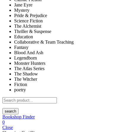
Jane Eyre
Mystery
Pride & Prejudice
Science Fiction
The Alchemist
Thriller & Suspense
Education
Collaborative & Team Teaching
Fantasy
Blood And Ash
Legendborn
Monster Hunters
The Atlas Series
The Shadow
The Witcher
Fiction
poetry
search
Bookshop Finder
0
Close