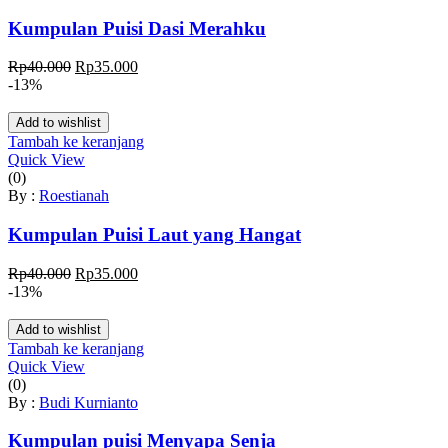
Kumpulan Puisi Dasi Merahku
Harga
Harga
Rp
40.000
Rp
35.000
aslinya
saat
-13%
adalah:
ini
Rp40.000.
adalah:
Add to wishlist
Rp35.000.
Tambah ke keranjang
Quick View
(0)
By :
Roestianah
Kumpulan Puisi Laut yang Hangat
Harga
Harga
Rp
40.000
Rp
35.000
aslinya
saat
-13%
adalah:
ini
Rp40.000.
adalah:
Add to wishlist
Rp35.000.
Tambah ke keranjang
Quick View
(0)
By :
Budi Kurnianto
Kumpulan puisi Menyapa Senja