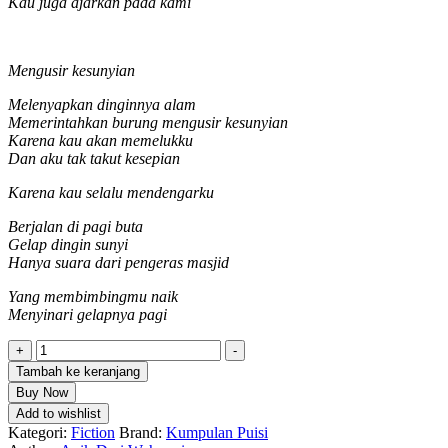
Kau juga ajarkan pada kami
M
engusir kesunyian
Melenyapkan dinginnya alam
Memerintahkan burung mengusir kesunyian
Karena kau akan memelukku
Dan aku tak takut kesepian
Karena kau
s
elalu mendengarku
Berjalan di pagi buta
Gelap dingin sunyi
Hanya suara dari
pengeras
masjid
Y
ang membimbingmu naik
Menyinari gelapnya pagi
Kuantitas
+
-
Kumpulan
Tambah ke keranjang
Puisi
Buy Now
Hilangnya
Add to wishlist
Dingin
Kategori:
Fiction
Brand:
Kumpulan Puisi
Malam