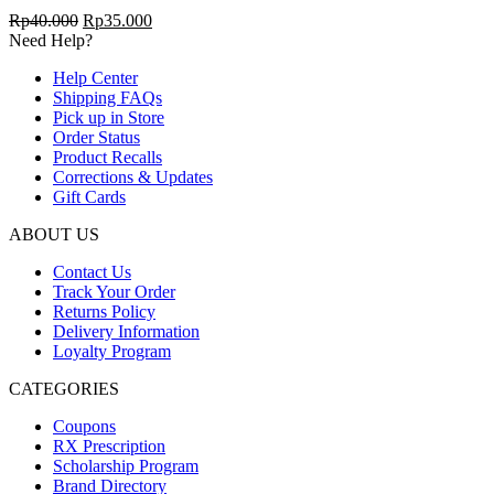
Harga
Harga
Rp
40.000
Rp
35.000
aslinya
saat
Need Help?
adalah:
ini
Help Center
Rp40.000.
adalah:
Shipping FAQs
Rp35.000.
Pick up in Store
Order Status
Product Recalls
Corrections & Updates
Gift Cards
ABOUT US
Contact Us
Track Your Order
Returns Policy
Delivery Information
Loyalty Program
CATEGORIES
Coupons
RX Prescription
Scholarship Program
Brand Directory