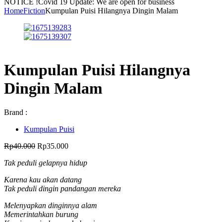
NOTICE !
Covid 19 Update: We are open for business
Home
Fiction
Kumpulan Puisi Hilangnya Dingin Malam
Kumpulan Puisi Hilangnya
Dingin Malam
Brand :
Kumpulan Puisi
Harga
Harga
Rp
40.000
Rp
35.000
aslinya
saat
Tak peduli gelapnya hidup
adalah:
ini
Rp40.000.
adalah:
K
arena kau akan datang
Rp35.000.
Tak peduli dingin pandangan mereka
Melenyapkan dinginnya alam
Memerintahkan burung