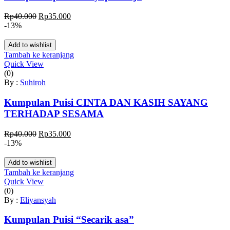
Harga
Harga
Rp
40.000
Rp
35.000
aslinya
saat
-13%
adalah:
ini
Rp40.000.
adalah:
Add to wishlist
Rp35.000.
Tambah ke keranjang
Quick View
(0)
By :
Suhiroh
Kumpulan Puisi CINTA DAN KASIH SAYANG
TERHADAP SESAMA
Harga
Harga
Rp
40.000
Rp
35.000
aslinya
saat
-13%
adalah:
ini
Rp40.000.
adalah:
Add to wishlist
Rp35.000.
Tambah ke keranjang
Quick View
(0)
By :
Eliyansyah
Kumpulan Puisi “Secarik asa”