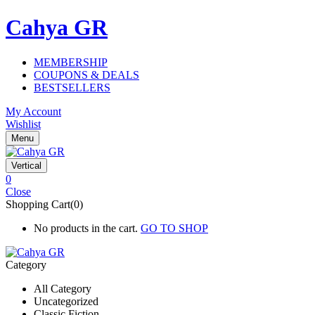
Cahya GR
MEMBERSHIP
COUPONS & DEALS
BESTSELLERS
My Account
Wishlist
Menu
Vertical
0
Close
Shopping Cart(0)
No products in the cart.
GO TO SHOP
Category
All Category
Uncategorized
Classic Fiction