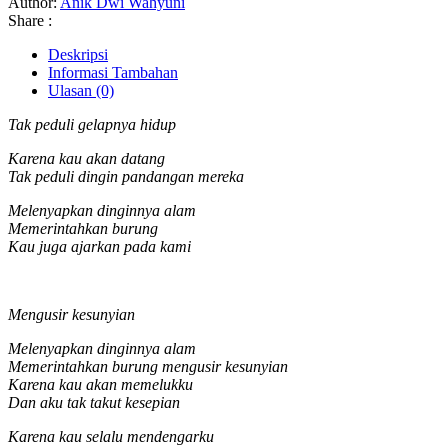
Author:
Anik Dwi Wahyuni
Share :
Deskripsi
Informasi Tambahan
Ulasan (0)
Tak peduli gelapnya hidup
K
arena kau akan datang
Tak peduli dingin pandangan mereka
Melenyapkan dinginnya alam
Memerintahkan burung
Kau juga ajarkan pada kami
M
engusir kesunyian
Melenyapkan dinginnya alam
Memerintahkan burung mengusir kesunyian
Karena kau akan memelukku
Dan aku tak takut kesepian
Karena kau
s
elalu mendengarku