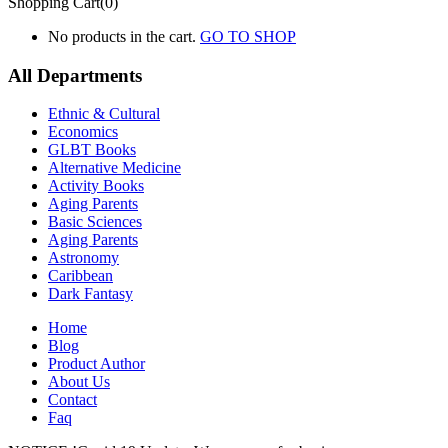
Shopping Cart(0)
No products in the cart.
GO TO SHOP
All Departments
Ethnic & Cultural
Economics
GLBT Books
Alternative Medicine
Activity Books
Aging Parents
Basic Sciences
Aging Parents
Astronomy
Caribbean
Dark Fantasy
Home
Blog
Product Author
About Us
Contact
Faq