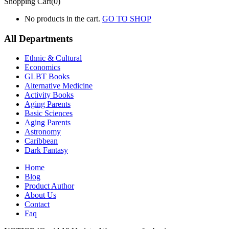
Shopping Cart(0)
No products in the cart.
GO TO SHOP
All Departments
Ethnic & Cultural
Economics
GLBT Books
Alternative Medicine
Activity Books
Aging Parents
Basic Sciences
Aging Parents
Astronomy
Caribbean
Dark Fantasy
Home
Blog
Product Author
About Us
Contact
Faq