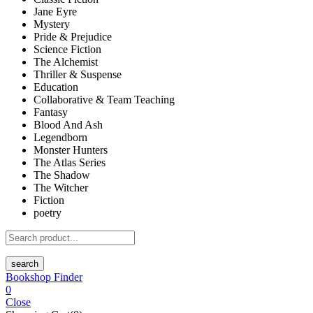
Jane Eyre
Mystery
Pride & Prejudice
Science Fiction
The Alchemist
Thriller & Suspense
Education
Collaborative & Team Teaching
Fantasy
Blood And Ash
Legendborn
Monster Hunters
The Atlas Series
The Shadow
The Witcher
Fiction
poetry
search
Bookshop Finder
0
Close