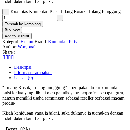
indah dalam bait- bait puisi.
Kuantitas Kumpulan Puisi Tulang Rusuk, Tulang Punggung
+
-
Tambah ke keranjang
Buy Now
Add to wishlist
Kategori:
Fiction
Brand:
Kumpulan Puisi
Author:
Waryonah
Share :
Deskripsi
Informasi Tambahan
Ulasan (0)
“Tulang Rusuk, Tulang punggung” merupakan buku kumpulan
puisi kedua yang dibuat oleh penulis yang berprofesi sebagai guru,
namun memiliki usaha sampingan sebagai reseller berbagai macam
produk.
Kisah kehidupan yang ia jalani, suka dukanya ia tuangkan dengan
indah dalam bait- bait puisi.
Berat
02 kg