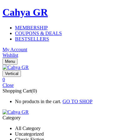
Cahya GR
MEMBERSHIP
COUPONS & DEALS
BESTSELLERS
My Account
Wishlist
Menu
Vertical
0
Close
Shopping Cart(0)
No products in the cart.
GO TO SHOP
Category
All Category
Uncategorized
Classic Fiction