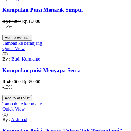
Kumpulan Puisi Menarik Simpul
Harga
Harga
Rp
40.000
Rp
35.000
aslinya
saat
-13%
adalah:
ini
Rp40.000.
adalah:
Add to wishlist
Rp35.000.
Tambah ke keranjang
Quick View
(0)
By :
Budi Kurnianto
Kumpulan puisi Menyapa Senja
Harga
Harga
Rp
40.000
Rp
35.000
aslinya
saat
-13%
adalah:
ini
Rp40.000.
adalah:
Add to wishlist
Rp35.000.
Tambah ke keranjang
Quick View
(0)
By :
Akhmad
Kumpulan Puisi “Kuasa Tuhan Tak Tertandingi”