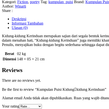
Kategori:
Fiction
,
poetry
Tag:
kumpulan_puisi
Brand:
Kumpulan Puis
Author:
Winarti
Share :
Deskripsi
Informasi Tambahan
Ulasan (0)
Kidung-kidung Kerinduan merupakan sajian dari segala bentuk kerindu
dalam menahan hati, “Kidung-kidung Kerinduan” juga memiliki khans
Penulis, menyajikan buku dengan begitu sederhana sehingga dapat din
Berat
02 kg
Dimensi
148 × 05 × 21 cm
Reviews
There are no reviews yet.
Be the first to review “Kumpulan Puisi Kidungkidung Kerinduan”
Alamat email Anda tidak akan dipublikasikan.
Ruas yang wajib ditan
Your rating