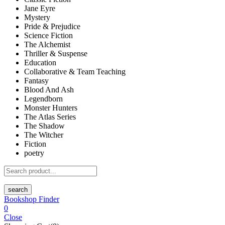
Jane Eyre
Mystery
Pride & Prejudice
Science Fiction
The Alchemist
Thriller & Suspense
Education
Collaborative & Team Teaching
Fantasy
Blood And Ash
Legendborn
Monster Hunters
The Atlas Series
The Shadow
The Witcher
Fiction
poetry
search
Bookshop Finder
0
Close