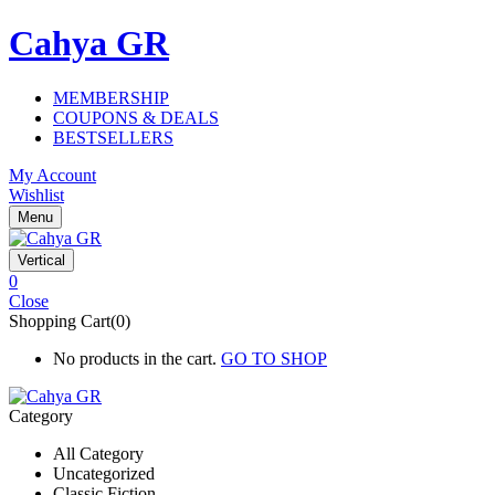
Cahya GR
MEMBERSHIP
COUPONS & DEALS
BESTSELLERS
My Account
Wishlist
Menu
Vertical
0
Close
Shopping Cart(0)
No products in the cart.
GO TO SHOP
Category
All Category
Uncategorized
Classic Fiction