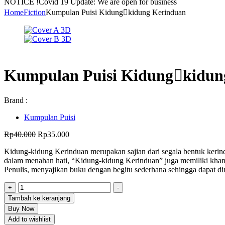
NOTICE !
Covid 19 Update: We are open for business
Home
Fiction
Kumpulan Puisi Kidungkidung Kerinduan
Kumpulan Puisi Kidungkidun
Brand :
Kumpulan Puisi
Harga
Harga
Rp
40.000
Rp
35.000
aslinya
saat
Kidung-kidung Kerinduan merupakan sajian dari segala bentuk kerindu
adalah:
ini
dalam menahan hati, “Kidung-kidung Kerinduan” juga memiliki khans
Rp40.000.
adalah:
Penulis, menyajikan buku dengan begitu sederhana sehingga dapat din
Rp35.000.
Kuantitas
+
-
Kumpulan
Tambah ke keranjang
Puisi
Buy Now
Kidungkidung
Add to wishlist
Kerinduan