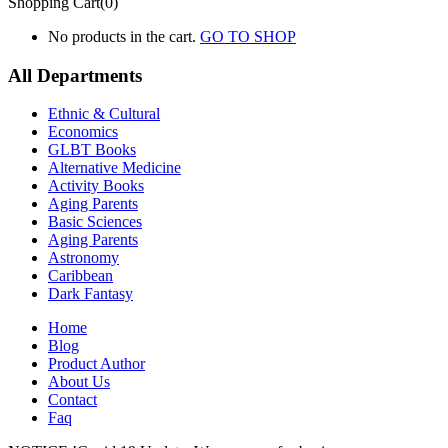
Shopping Cart(0)
No products in the cart.
GO TO SHOP
All Departments
Ethnic & Cultural
Economics
GLBT Books
Alternative Medicine
Activity Books
Aging Parents
Basic Sciences
Aging Parents
Astronomy
Caribbean
Dark Fantasy
Home
Blog
Product Author
About Us
Contact
Faq