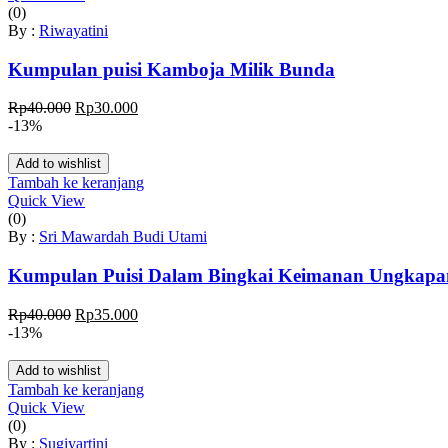
(0)
By :
Riwayatini
Kumpulan puisi Kamboja Milik Bunda
Harga
Harga
Rp
40.000
Rp
30.000
aslinya
saat
-13%
adalah:
ini
Rp40.000.
adalah:
Add to wishlist
Rp30.000.
Tambah ke keranjang
Quick View
(0)
By :
Sri Mawardah Budi Utami
Kumpulan Puisi Dalam Bingkai Keimanan Ungkapan
Harga
Harga
Rp
40.000
Rp
35.000
aslinya
saat
-13%
adalah:
ini
Rp40.000.
adalah:
Add to wishlist
Rp35.000.
Tambah ke keranjang
Quick View
(0)
By :
Sugiyartini