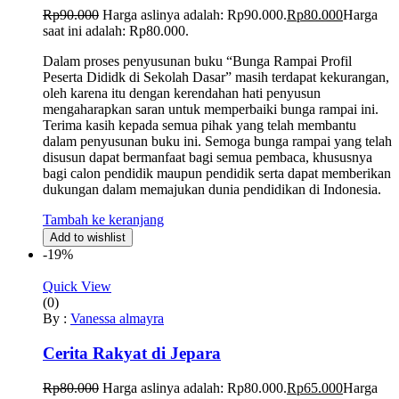
Rp
90.000
Harga aslinya adalah: Rp90.000.
Rp
80.000
Harga
saat ini adalah: Rp80.000.
Dalam proses penyusunan buku “Bunga Rampai Profil
Peserta Dididk di Sekolah Dasar” masih terdapat kekurangan,
oleh karena itu dengan kerendahan hati penyusun
mengaharapkan saran untuk memperbaiki bunga rampai ini.
Terima kasih kepada semua pihak yang telah membantu
dalam penyusunan buku ini. Semoga bunga rampai yang telah
disusun dapat bermanfaat bagi semua pembaca, khususnya
bagi calon pendidik maupun pendidik serta dapat memberikan
dukungan dalam memajukan dunia pendidikan di Indonesia.
Tambah ke keranjang
Add to wishlist
-19%
Quick View
(0)
By :
Vanessa almayra
Cerita Rakyat di Jepara
Rp
80.000
Harga aslinya adalah: Rp80.000.
Rp
65.000
Harga