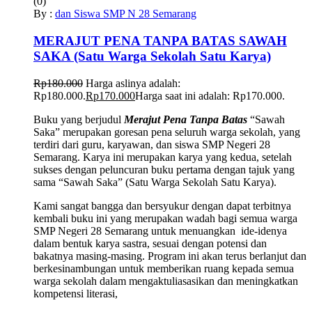
(0)
By :
dan Siswa SMP N 28 Semarang
MERAJUT PENA TANPA BATAS SAWAH
SAKA (Satu Warga Sekolah Satu Karya)
Rp
180.000
Harga aslinya adalah:
Rp180.000.
Rp
170.000
Harga saat ini adalah: Rp170.000.
Buku yang berjudul
Merajut Pena Tanpa Batas
“Sawah
Saka” merupakan goresan pena seluruh warga sekolah, yang
terdiri dari guru, karyawan, dan siswa SMP Negeri 28
Semarang. Karya ini merupakan karya yang kedua, setelah
sukses dengan peluncuran buku pertama dengan tajuk yang
sama “Sawah Saka” (Satu Warga Sekolah Satu Karya).
Kami sangat bangga dan bersyukur dengan dapat terbitnya
kembali buku ini yang merupakan wadah bagi semua warga
SMP Negeri 28 Semarang untuk menuangkan ide-idenya
dalam bentuk karya sastra, sesuai dengan potensi dan
bakatnya masing-masing. Program ini akan terus berlanjut dan
berkesinambungan untuk memberikan ruang kepada semua
warga sekolah dalam mengaktuliasasikan dan meningkatkan
kompetensi literasi,