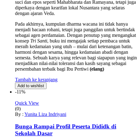
suci dan epos seperti Mahabharata dan Ramayana, tetapi juga
diperkaya dengan kearifan lokal Nusantara yang selaras
dengan ajaran Veda.
Pada akhirnya, kumpulan dharma wacana ini tidak hanya
menjadi bacaan rohani, tetapi juga panggilan untuk bertindak
sebagai agen perdamaian. Dengan penutup yang mengangkat
konsep
Tri Santi
, buku ini mengajak setiap pembaca untuk
meraih kedamaian yang utuh – mulai dari ketenangan batin,
harmoni dengan sesama, hingga kedamaian abadi dengan
semesta. Sebuah karya yang relevan bagi siapapun yang ingin
menjadikan nilai-nilai toleransi dan kasih sayang sebagai
persembahan terbaik bagi Ibu Pertiwi
(elang)
Tambah ke keranjang
Add to wishlist
-11%
Quick View
(0)
By :
Yunita Liza Indriyani
Bunga Rampai Profil Peserta Dididk di
Sekolah Dasar