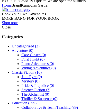
NOTICE !
Covid 19 Update: We are open for business
Home
Brand
Kumpulan Sastra
Book Your Own Adventures
MORE BANG FOR YOUR BOOK
Shop now
Close
Categories
Uncategorized
(3)
Adventure
(0)
Case Closed
(0)
Final Flight
(0)
Piano Adventures
(0)
Viking Adventures
(0)
Classic Fiction
(10)
Jane Eyre
(0)
Mystery
(0)
Pride & Prejudice
(0)
Science Fiction
(3)
The Alchemist
(0)
Thriller & Suspense
(0)
Education
(399)
Collaborative & Team Teaching
(39)