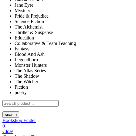
Jane Eyre
Mystery
Pride & Prejudice
Science Fiction
The Alchemist
Thriller & Suspense
Education
Collaborative & Team Teaching
Fantasy
Blood And Ash
Legendborn
Monster Hunters
The Atlas Series
The Shadow
The Witcher
Fiction
poetry
search
Bookshop Finder
0
Close