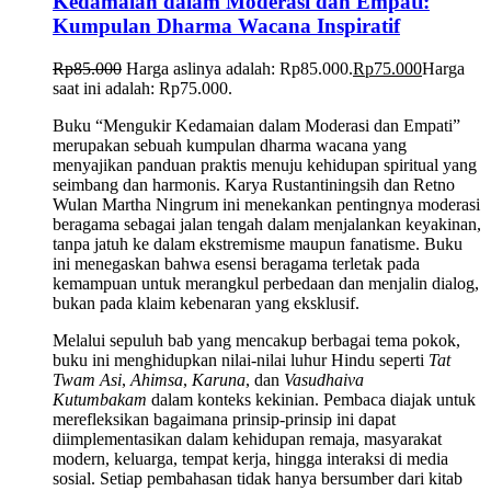
Kedamaian dalam Moderasi dan Empati:
Kumpulan Dharma Wacana Inspiratif
Rp
85.000
Harga aslinya adalah: Rp85.000.
Rp
75.000
Harga
saat ini adalah: Rp75.000.
Buku “Mengukir Kedamaian dalam Moderasi dan Empati”
merupakan sebuah kumpulan dharma wacana yang
menyajikan panduan praktis menuju kehidupan spiritual yang
seimbang dan harmonis. Karya Rustantiningsih dan Retno
Wulan Martha Ningrum ini menekankan pentingnya moderasi
beragama sebagai jalan tengah dalam menjalankan keyakinan,
tanpa jatuh ke dalam ekstremisme maupun fanatisme. Buku
ini menegaskan bahwa esensi beragama terletak pada
kemampuan untuk merangkul perbedaan dan menjalin dialog,
bukan pada klaim kebenaran yang eksklusif.
Melalui sepuluh bab yang mencakup berbagai tema pokok,
buku ini menghidupkan nilai-nilai luhur Hindu seperti
Tat
Twam Asi
,
Ahimsa
,
Karuna
, dan
Vasudhaiva
Kutumbakam
dalam konteks kekinian. Pembaca diajak untuk
merefleksikan bagaimana prinsip-prinsip ini dapat
diimplementasikan dalam kehidupan remaja, masyarakat
modern, keluarga, tempat kerja, hingga interaksi di media
sosial. Setiap pembahasan tidak hanya bersumber dari kitab