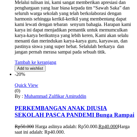
Melalui tulisan ini, kami sangat memberikan apresiasi dan
penghargaan yang luar biasa kepada tim “Sawah Saka” dan
seluruh warga sekolah yang telah berkolaborasi dengan
harmonis sehingga kerikil-kerikil yang membentang dapat
kami lewati dengan tebaran senyum bahagia. Harapan kami
karya ini dapat menjadikan pemantik untuk memumculkan
karya-karya berikutnya yang lebih keren, Kami akan selalu
menanti dan merindukan karya-karya guru, karyawan, dan
pastinya siswa yang super hebat. Selalulah berkarya dan
jangan pernah merasa sampai pada sebuah titik.
Tambah ke keranjang
Add to wishlist
-20%
Quick View
(0)
By :
Muhammad Zulfikar Amiruddin
PERKEMBANGAN ANAK DIUSIA
SEKOLAH PASCA PANDEMI Bunga Rampai
Rp
50.000
Harga aslinya adalah: Rp50.000.
Rp
40.000
Harga
saat ini adalah: Rp40.000.