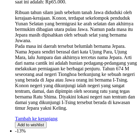
saat ini adalah: Rp65.000.
Ribuan tahun silam jauh sebelum tanah Jawa diduduki oleh
kerajaan-kerajaan. Konon, terdapat sekelompok penduduk
Yunan Selatan yang bermigrasi ke arah selatan dan akhirnya
bermukim dibagian utara pulau Jawa. Namun pada masa itu
Jepara masih dipisahkan oleh sebuah selat yang bernama
Juwana.
Pada masa ini daerah tersebut belumlah bernama Jepara.
Nama Jepara sendiri berasal dari kata Ujung Para, Ujung
Mara, lalu Jumpara dan akhirnya tercetus nama Jepara. Arti
dari nama cantik ini adalah hunian pedagang-pedangang yang
melakukan perniagaan ke berbagai penjuru. Tahun 674 M
seseorang asal negeri Tionghoa berkunjung ke sebuah negeri
yang berada di Japa atau Jawa orang ini bernama I-Tsing.
Konon negeri yang dikunjungi ialah negeri yang sangat
tentram, damai, dan dipimpin oleh seorang ratu yang tegas
bernama Ratu Shima. Diyakini lokasi negeri nan tentram dan
damai yang dikunjungi I-Tsing tersebut berada di kawasan
timur Jepara yakni Keling.
Tambah ke keranjang
Add to wishlist
-13%