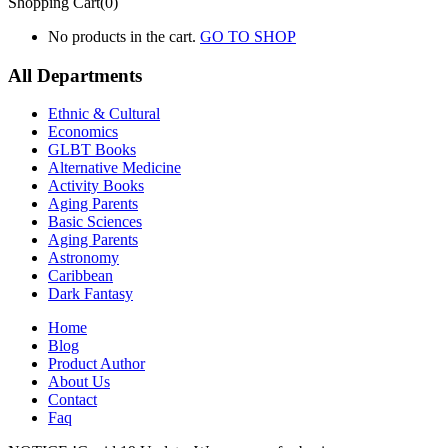
Shopping Cart(0)
No products in the cart.
GO TO SHOP
All Departments
Ethnic & Cultural
Economics
GLBT Books
Alternative Medicine
Activity Books
Aging Parents
Basic Sciences
Aging Parents
Astronomy
Caribbean
Dark Fantasy
Home
Blog
Product Author
About Us
Contact
Faq