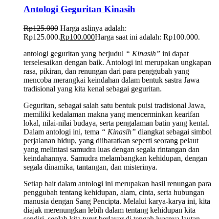
Antologi Geguritan Kinasih
Rp
125.000
Harga aslinya adalah:
Rp125.000.
Rp
100.000
Harga saat ini adalah: Rp100.000.
antologi geguritan yang berjudul
“
Kinasih”
ini dapat
terselesaikan dengan baik. Antologi ini merupakan ungkapan
rasa, pikiran, dan renungan dari para penggubah yang
mencoba merangkai keindahan dalam bentuk sastra Jawa
tradisional yang kita kenal sebagai geguritan.
Geguritan, sebagai salah satu bentuk puisi tradisional Jawa,
memiliki kedalaman makna yang mencerminkan kearifan
lokal, nilai-nilai budaya, serta pengalaman batin yang kental.
Dalam antologi ini, tema
“
Kinasih”
diangkat sebagai simbol
perjalanan hidup, yang diibaratkan seperti seorang pelaut
yang melintasi samudra luas dengan segala rintangan dan
keindahannya. Samudra melambangkan kehidupan, dengan
segala dinamika, tantangan, dan misterinya.
Setiap bait dalam antologi ini merupakan hasil renungan para
penggubah tentang kehidupan, alam, cinta, serta hubungan
manusia dengan Sang Pencipta. Melalui karya-karya ini, kita
diajak merenungkan lebih dalam tentang kehidupan kita
sendiri, seolah kita turut berlayar di tengah luasnya lautan,