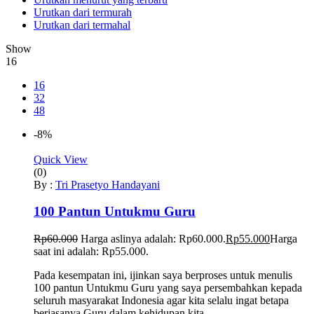
Urutkan dari termurah
Urutkan dari termahal
Show
16
16
32
48
-8%
Quick View
(0)
By :
Tri Prasetyo Handayani
100 Pantun Untukmu Guru
Rp
60.000
Harga aslinya adalah: Rp60.000.
Rp
55.000
Harga
saat ini adalah: Rp55.000.
Pada kesempatan ini, ijinkan saya berproses untuk menulis
100 pantun Untukmu Guru yang saya persembahkan kepada
seluruh masyarakat Indonesia agar kita selalu ingat betapa
berjasanya Guru dalam kehidupan kita.