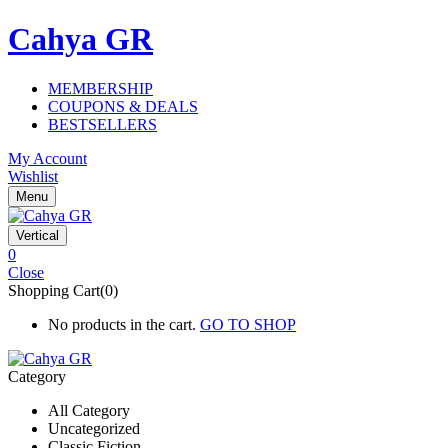
Cahya GR
MEMBERSHIP
COUPONS & DEALS
BESTSELLERS
My Account
Wishlist
Menu
Vertical
0
Close
Shopping Cart(0)
No products in the cart.
GO TO SHOP
Category
All Category
Uncategorized
Classic Fiction