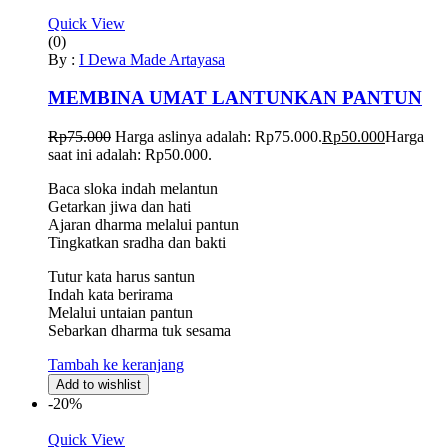
Quick View
(0)
By :
I Dewa Made Artayasa
MEMBINA UMAT LANTUNKAN PANTUN
Rp
75.000
Harga aslinya adalah: Rp75.000.
Rp
50.000
Harga
saat ini adalah: Rp50.000.
Baca sloka indah melantun
Getarkan jiwa dan hati
Ajaran dharma melalui pantun
Tingkatkan sradha dan bakti
Tutur kata harus santun
Indah kata berirama
Melalui untaian pantun
Sebarkan dharma tuk sesama
Tambah ke keranjang
Add to wishlist
-20%
Quick View