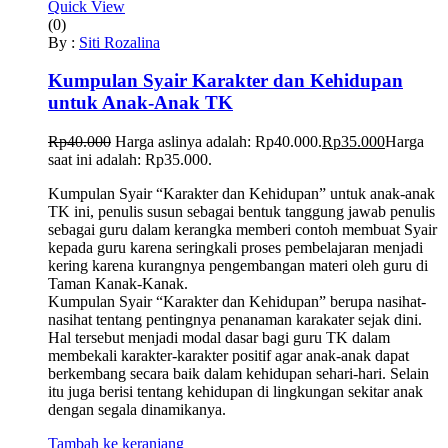
Quick View
(0)
By :
Siti Rozalina
Kumpulan Syair Karakter dan Kehidupan
untuk Anak-Anak TK
Rp
40.000
Harga aslinya adalah: Rp40.000.
Rp
35.000
Harga
saat ini adalah: Rp35.000.
Kumpulan Syair “Karakter dan Kehidupan” untuk anak-anak
TK ini, penulis susun sebagai bentuk tanggung jawab penulis
sebagai guru dalam kerangka memberi contoh membuat Syair
kepada guru karena seringkali proses pembelajaran menjadi
kering karena kurangnya pengembangan materi oleh guru di
Taman Kanak-Kanak.
Kumpulan Syair “Karakter dan Kehidupan” berupa nasihat-
nasihat tentang pentingnya penanaman karakater sejak dini.
Hal tersebut menjadi modal dasar bagi guru TK dalam
membekali karakter-karakter positif agar anak-anak dapat
berkembang secara baik dalam kehidupan sehari-hari. Selain
itu juga berisi tentang kehidupan di lingkungan sekitar anak
dengan segala dinamikanya.
Tambah ke keranjang