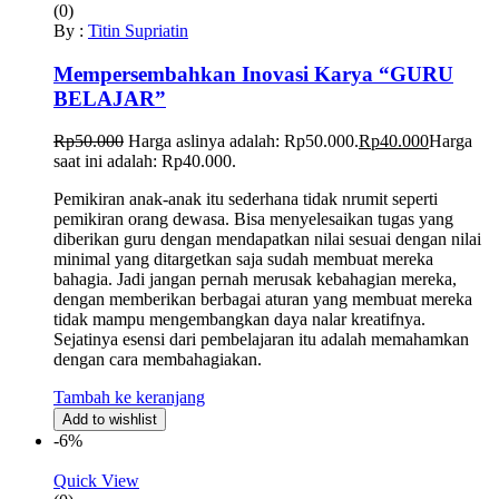
(0)
By :
Titin Supriatin
Mempersembahkan Inovasi Karya “GURU
BELAJAR”
Rp
50.000
Harga aslinya adalah: Rp50.000.
Rp
40.000
Harga
saat ini adalah: Rp40.000.
Pemikiran anak-anak itu sederhana tidak nrumit seperti
pemikiran orang dewasa. Bisa menyelesaikan tugas yang
diberikan guru dengan mendapatkan nilai sesuai dengan nilai
minimal yang ditargetkan saja sudah membuat mereka
bahagia. Jadi jangan pernah merusak kebahagian mereka,
dengan memberikan berbagai aturan yang membuat mereka
tidak mampu mengembangkan daya nalar kreatifnya.
Sejatinya esensi dari pembelajaran itu adalah memahamkan
dengan cara membahagiakan.
Tambah ke keranjang
Add to wishlist
-6%
Quick View